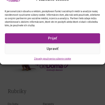
K personalizácii obsahu a reklám, poskytovaní funkcí sociálnych médií a analýze našej
návštevnosti využívame súbory cookie. Informácie o tom, ako náš web používate, zdieľame
so svojimi partnermi pre sociálne médiá, inzerciu a analýzu. Partneri tieto údaje môžu
skombinovať s ďalšími informáciami, ktoré ste im poskytli alebo ktoré získali v dôsledku
toho, že používate ich služby.
Prijať
Upraviť
Zásady používania súborov cookie
Rubriky
Do bytu
Recepty