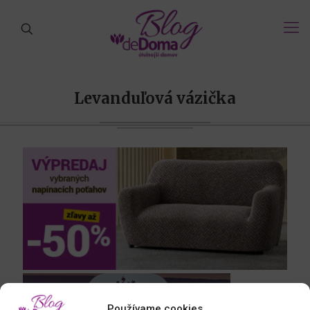
Levanduľová vázička
Používame cookies