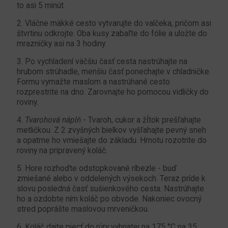
to asi 5 minút.
2. Vláčne mäkké cesto vytvarujte do valčeka, pričom asi
štvrtinu odkrojte. Oba kusy zabaľte do fólie a uložte do
mrazničky asi na 3 hodiny.
3. Po vychladení väčšiu časť cesta nastrúhajte na
hrubom strúhadle, menšiu časť ponechajte v chladničke.
Formu vymažte maslom a nastrúhané cesto
rozprestrite na dno. Zarovnajte ho pomocou vidličky do
roviny.
4.
Tvarohová náplň
- Tvaroh, cukor a žĺtok prešľahajte
metličkou. Z 2 zvyšných bielkov vyšľahajte pevný sneh
a opatrne ho vmiešajte do základu. Hmotu rozotrite do
roviny na pripravený koláč.
5. Hore rozhoďte odstopkované ríbezle - buď
zmiešané alebo v oddelených výsekoch. Teraz príde k
slovu posledná časť sušienkového cesta. Nastrúhajte
ho a ozdobte ním koláč po obvode. Nakoniec ovocný
stred poprášte maslovou mrveničkou.
6. Koláč dajte piecť do rúry vyhriatej na 175 °C na 35