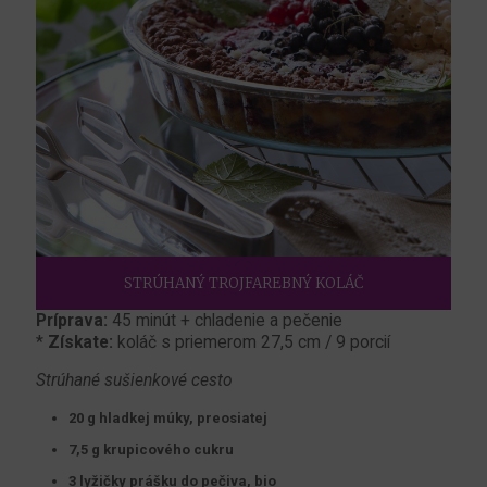
STRÚHANÝ TROJFAREBNÝ KOLÁČ
Príprava:
45 minút + chladenie a pečenie
*
Získate:
koláč s priemerom 27,5 cm / 9 porcií
Strúhané sušienkové cesto
20 g hladkej múky, preosiatej
7,5 g krupicového cukru
3 lyžičky prášku do pečiva, bio