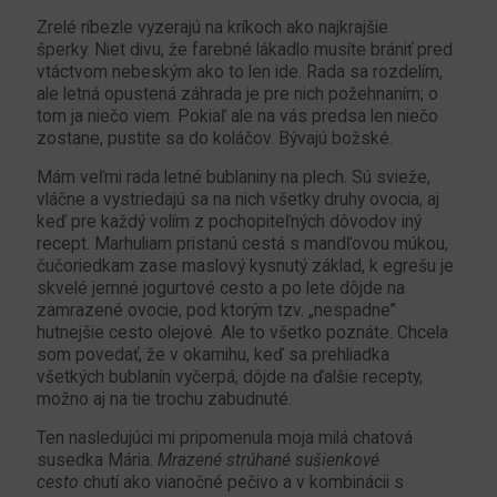
Zrelé ríbezle vyzerajú na kríkoch ako najkrajšie
šperky. Niet divu, že farebné lákadlo musíte brániť pred
vtáctvom nebeským ako to len ide. Rada sa rozdelím,
ale letná opustená záhrada je pre nich požehnaním; o
tom ja niečo viem. Pokiaľ ale na vás predsa len niečo
zostane, pustite sa do koláčov. Bývajú božské.
Mám veľmi rada letné bublaniny na plech. Sú svieže,
vláčne a vystriedajú sa na nich všetky druhy ovocia, aj
keď pre každý volím z pochopiteľných dôvodov iný
recept. Marhuliam pristanú cestá s mandľovou múkou,
čučoriedkam zase maslový kysnutý základ, k egrešu je
skvelé jemné jogurtové cesto a po lete dôjde na
zamrazené ovocie, pod ktorým tzv. „nespadne”
hutnejšie cesto olejové. Ale to všetko poznáte. Chcela
som povedať, že v okamihu, keď sa prehliadka
všetkých bublanín vyčerpá, dôjde na ďalšie recepty,
možno aj na tie trochu zabudnuté.
Ten nasledujúci mi pripomenula moja milá chatová
susedka Mária.
Mrazené strúhané sušienkové
cesto
chutí ako vianočné pečivo a v kombinácii s