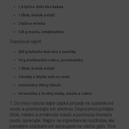
1,5 lyžice dobrého kakaa
1 žĺtok, bielok zvlášť
2 lyžice mlieka
125 g masla, zmäknutého
Tvarohová náplň
250 g tučného tvarohu z vaničky
10 g múčkového cukru, preosiateho
1 žĺtok, bielok zvlášť
2 bielky a štipka soli na sneh
minimálne 300 g ríbezlí
mrvenička z hrubej múky, masla a cukru
1. Do misy robota dajte sypké prísady na sušienkové
cesto a premiešajte ich stierkou. Doprostred pridajte
žĺtok, mlieko a zmäknuté maslo a pomocou hnetača
cesto spracujte. Najprv sa ingrediencie rozdrobia, ale
pomalými otáčkami ich spracujete na vláčnu guľu. Trvá