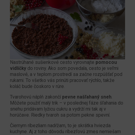
Nastrúhané sušienkové cesto vyrovnajte
pomocou
vidličky
do roviny. Ako som povedala, cesto je veľmi
maslové, a v teplom prostredí sa začne rozpúšťať pod
rukami. To všetko vás prinúti pracovať rýchlo, takže
koláč bude čoskoro v rúre.
Tvarohovú náplň zakončí
pevne našľahaný sneh
.
Môžete použiť malý trik – v poslednej fáze šľahania do
snehu pridávam lyžicu cukru a vydrží mi tak aj v
horúčave. Riedky tvaroh sa potom pekne spevní.
Čiernym ríbezliam nadŕžam, to je skrátka hviezda
kuchyne. Aj z toho dôvodu ríbezľovú zmes nemiešam