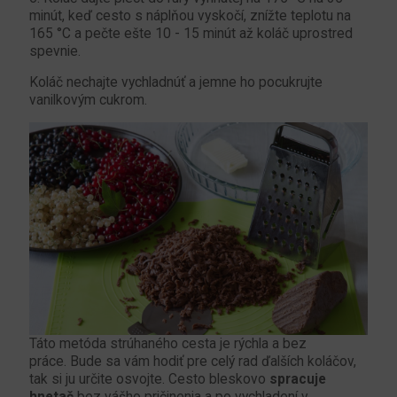
minút, keď cesto s náplňou vyskočí, znížte teplotu na
165 °C a pečte ešte 10 - 15 minút až koláč uprostred
spevnie.
Koláč nechajte vychladnúť a jemne ho pocukrujte
vanilkovým cukrom.
Táto metóda strúhaného cesta je rýchla a bez
práce. Bude sa vám hodiť pre celý rad ďalších koláčov,
tak si ju určite osvojte. Cesto bleskovo
spracuje
hnetač
bez vášho pričinenia a po vychladení v