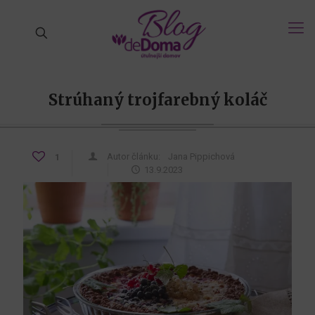
Strúhaný trojfarebný koláč
Autor článku:
Jana Pippichová
1
13.9.2023