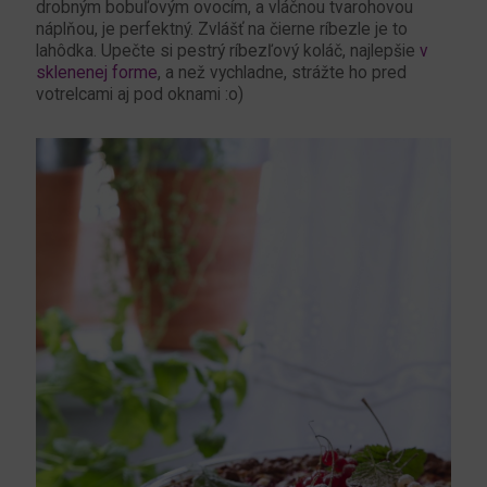
drobným bobuľovým ovocím, a vláčnou tvarohovou
náplňou, je perfektný. Zvlášť na čierne ríbezle je to
lahôdka. Upečte si pestrý ríbezľový koláč, najlepšie
v
sklenenej forme
, a než vychladne, strážte ho pred
votrelcami aj pod oknami :o)