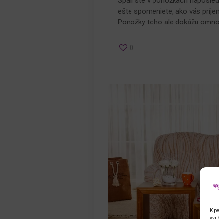
Spali ste v ponožkách naposle
ešte spomeniete, ako vás príje
Ponožky toho ale dokážu omno
0
K pe
využ