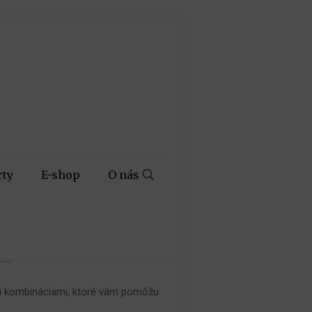
rty
E-shop
O nás
ými kombináciami, ktoré vám pomôžu