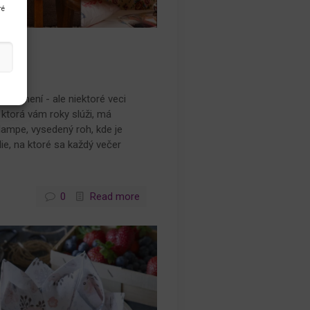
ré
tu sa mení - ale niektoré veci
 ktorá vám roky slúži, má
lampe, vysedený roh, kde je
ie, na ktoré sa každý večer
0
Read more