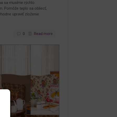
ma sa musíme rýchlo
m. Pomôže teplo sa obliecť,
 vhodne upraviť zloženie
0
Read more