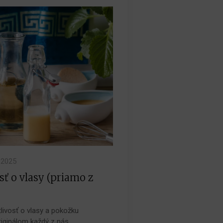
.2025
sť o vlasy (priamo z
tlivosť o vlasy a pokožku
riginálom každý z nás,