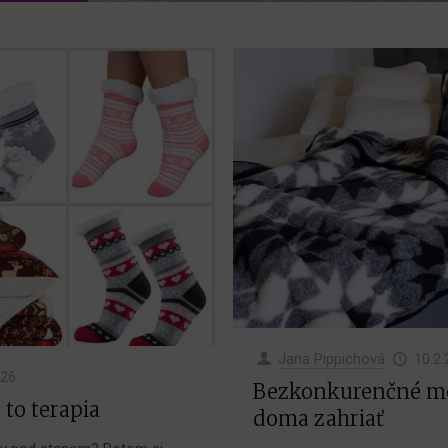
Jana Pippichová
10.2
026
Bezkonkurenčné me
 to terapia
doma zahriať