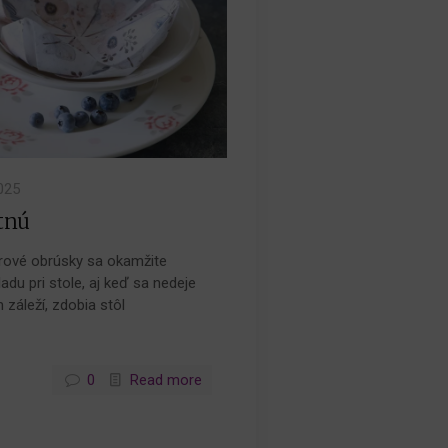
025
tnú
ierové obrúsky sa okamžite
adu pri stole, aj keď sa nedeje
 záleží, zdobia stôl
0
Read more