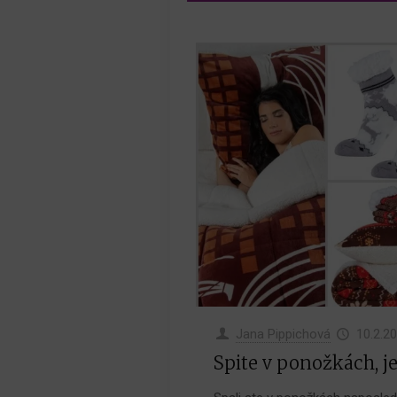
Jana Pippichová
10.2.2
Spite v ponožkách, je