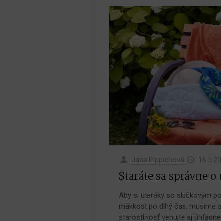
Jana Pippichová
16.5.2
Staráte sa správne o
Aby si uteráky so slučkovým po
mäkkosť po dlhý čas, musíme s
starostlivosť venujte aj úhľadne