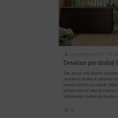
Jana Pippichová
13.6.2
Desatoro pre útulný 
Tak, ako je celý domov zosobne
rovnakom duchu si zabývate svo
navyše ľuďom na očiach, takže 
prináša radosť vám aj svojmu 
udržiavaným balkónom krajšie a 
59