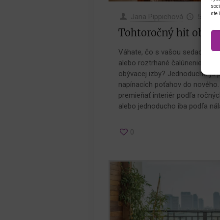
soci
ste 
Jana Pippichová
5.9.20
Tohtoročný hit obýva
Váhate, čo s vašou sedacou sú
alebo roztrhané čalúnenie, prí
obývacej izby? Jednoducho ju
napínacích poťahov do nového
premieňať interiér podľa ročnýc
alebo jednoducho iba podľa nál
0