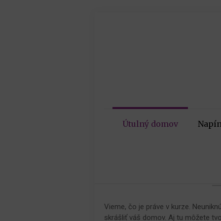
Útulný domov
Napín
Vieme, čo je práve v kurze. Neunik
skrášliť váš domov. Aj tu môžete tvo