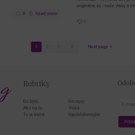
originálne sú i naše vlasy a ic
0
Read more
0
1
2
3
...
8
Next page
Odobe
Rubriky
Do bytu
Recepty
Ako na to
Videá
To je trend
Najobľúbenejšie