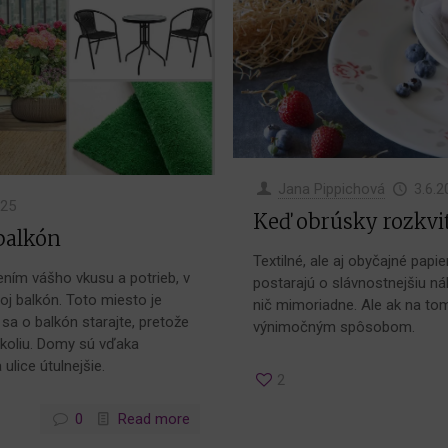
Jana Pippichová
3.6.2
025
Keď obrúsky rozkvi
balkón
Textilné, ale aj obyčajné pap
ním vášho vkusu a potrieb, v
postarajú o slávnostnejšiu nál
j balkón. Toto miesto je
nič mimoriadne. Ale ak na tom
sa o balkón starajte, pretože
výnimočným spôsobom.
okoliu. Domy sú vďaka
ulice útulnejšie.
2
0
Read more