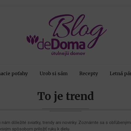
acie poťahy
Urob si sám
Recepty
Letná pá
To je trend
nú nám dôležité sviatky, trendy ani novinky. Zoznámte sa s obľúben
rivým spôsobom priložiť ruku k dielu.