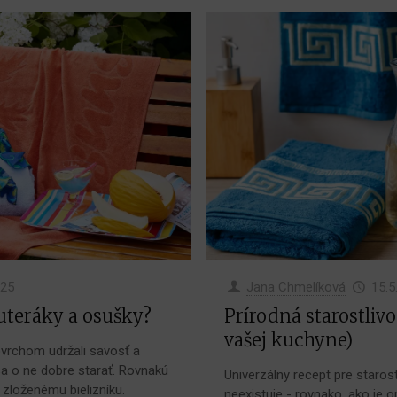
025
Jana Chmelíková
15.5
 uteráky a osušky?
Prírodná starostlivo
vašej kuchyne)
vrchom udržali savosť a
a o ne dobre starať. Rovnakú
Univerzálny recept pre staros
 zloženému bielizníku.
neexistuje - rovnako, ako je o