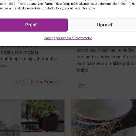
álne médiá, inzerciu a analýzu. Partneri tieto údaje môžu skombinovať s ďalšími informáciami, kto
im poskytli alebo ktoré získali v dôsledku toho, že používate ich služby.
25
cích izieb
Tereza
9.8.2025
Prijať
Upraviť
Zmena je život
pravou, ktorá má už špinavé
padne sa farebne nehodí do
Zásady používania súborov cookie
Roky bežia, deti rastú, štýl by
 prezlečte pomocou
zostávajú. Napríklad sedačka,
. Vďaka nim môžete
presne to správne miesto pri 
h období, aktuálnych trendov
vám najlepšie a mäkké pohodl
ady.
tešíte.
1
Read more
0