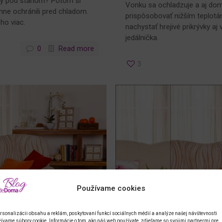
dy pod stanom? Potom si
Vonku sa ochladzuje a aj do
mne ochránili pred chladom.
prispôsobovať nižším teplotá
ho viac.
nachystať hrejivé prikrývky aj
jedálnička.
0
Read more
3
Používame cookies
rsonalizácii obsahu a reklám, poskytovaní funkcí sociálnych médií a analýze našej návštevnosti
ívame súbory cookie. Informácie o tom, ako náš web používate, zdieľame so svojimi partnermi pre