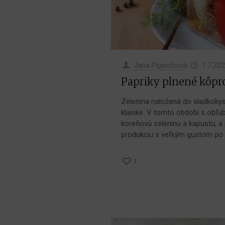
Jana Pippichová
1.7.20
Papriky plnené kôpr
Zelenina naložená do sladkokysl
klasike. V tomto období s obľub
koreňovú zeleninu a kapustu, 
produkciu s veľkým gustom po 
1