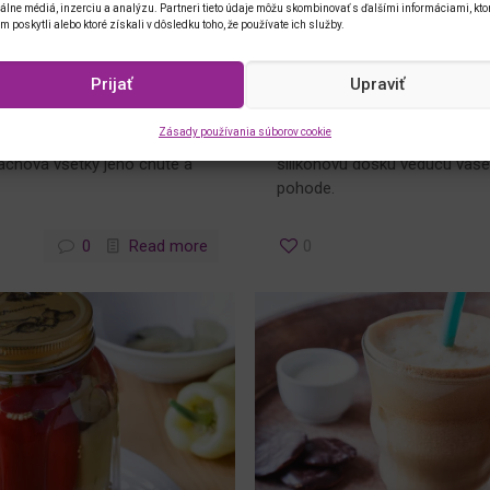
álne médiá, inzerciu a analýzu. Partneri tieto údaje môžu skombinovať s ďalšími informáciami, kto
im poskytli alebo ktoré získali v dôsledku toho, že používate ich služby.
026
Jana Pippichová
4.7.2
iétnej verzii
Motýlikové koláčiky
Prijať
Upraviť
ým rozvarením umytého a
Hotové lístkové cesto je m
Zásady používania súborov cookie
 je také zrelé, že potrebuje
prinášajúcim výdatnú úsporu č
achová všetky jeho chute a
silikónovú dosku vedúcu vaše 
pohode.
0
Read more
0