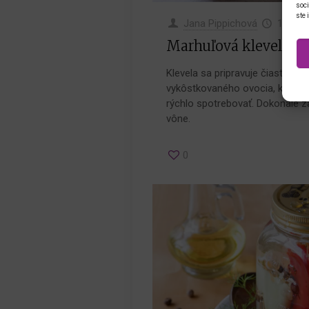
soci
ste 
Jana Pippichová
16.7.2
Marhuľová klevela v d
Klevela sa pripravuje čiastočn
vykôstkovaného ovocia, ktoré už
rýchlo spotrebovať. Dokonale z
vône.
0