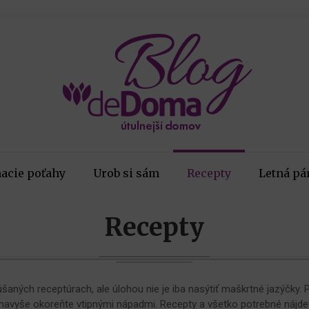
acie poťahy
Urob si sám
Recepty
Letná pá
Recepty
šaných receptúrach, ale úlohou nie je iba nasýtiť maškrtné jazýčky. 
si navyše okoreňte vtipnými nápadmi. Recepty a všetko potrebné nájd