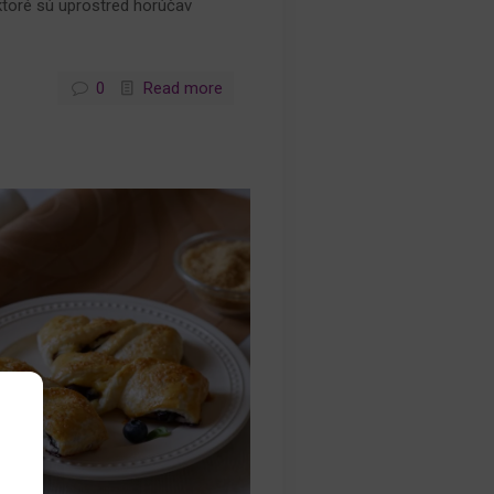
ktoré sú uprostred horúčav
0
Read more