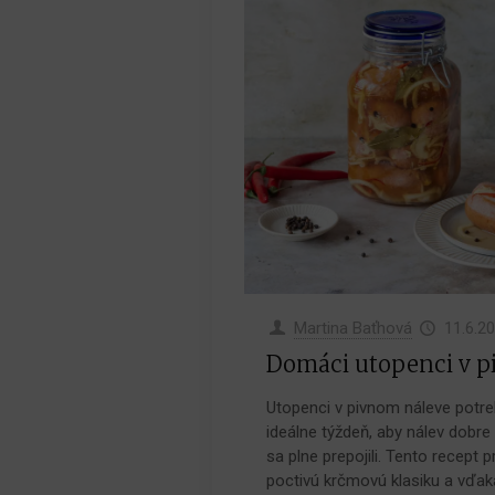
Martina Baťhová
11.6.2
Domáci utopenci v p
Utopenci v pivnom náleve potre
ideálne týždeň, aby nálev dobre
sa plne prepojili. Tento recept 
poctivú krčmovú klasiku a vďak