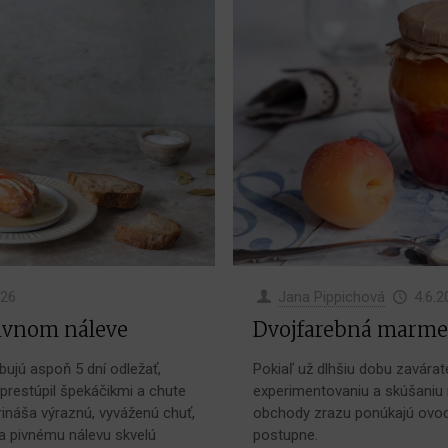
026
Jana Pippichová
4.6.2
ivnom náleve
Dvojfarebná marme
bujú aspoň 5 dní odležať,
Pokiaľ už dlhšiu dobu zavárat
 prestúpil špekáčikmi a chute
experimentovaniu a skúšaniu 
prináša výraznú, vyváženú chuť,
obchody zrazu ponúkajú ovocie
a pivnému nálevu skvelú
postupne.