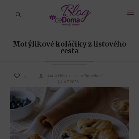
Motýlikové koláčiky z listového
cesta
Autor článku:
Jana Pippichová
0
4.7.2026