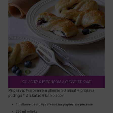
KOLÁČIKY S PUDINGOM A ČUČORIEDKAMI
Príprava:
tvarovanie a plnenie 30 minút + príprava
pudingu *
Získate:
9 ks koláčov
1 lístkové cesto vyvaľkané na papieri na pečenie
300 ml mlieka