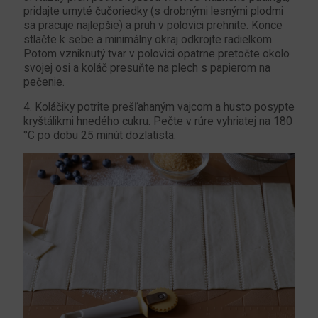
pridajte umyté čučoriedky (s drobnými lesnými plodmi
sa pracuje najlepšie) a pruh v polovici prehnite. Konce
stlačte k sebe a minimálny okraj odkrojte radielkom.
Potom vzniknutý tvar v polovici opatrne pretočte okolo
svojej osi a koláč presuňte na plech s papierom na
pečenie.
4. Koláčiky potrite prešľahaným vajcom a husto posypte
kryštálikmi hnedého cukru. Pečte v rúre vyhriatej na 180
°C po dobu 25 minút dozlatista.