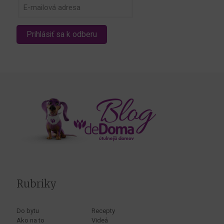
Rubriky
Do bytu
Recepty
Ako na to
Videá