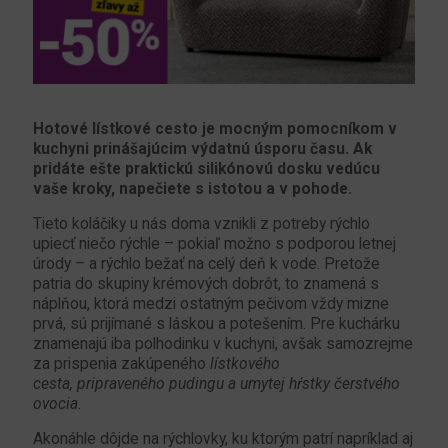
Hotové lístkové cesto je mocným pomocníkom v
kuchyni prinášajúcim výdatnú úsporu času. Ak
pridáte ešte praktickú silikónovú dosku vedúcu
vaše kroky, napečiete s istotou a v pohode.
Tieto koláčiky u nás doma vznikli z potreby rýchlo
upiecť niečo rýchle – pokiaľ možno s podporou letnej
úrody – a rýchlo bežať na celý deň k vode. Pretože
patria do skupiny krémových dobrôt, to znamená s
náplňou, ktorá medzi ostatným pečivom vždy mizne
prvá, sú prijímané s láskou a potešením. Pre kuchárku
znamenajú iba polhodinku v kuchyni, avšak samozrejme
za prispenia zakúpeného
lístkového
cesta, pripraveného pudingu a umytej hŕstky čerstvého
ovocia.
Akonáhle dôjde na rýchlovky, ku ktorým patrí napríklad aj