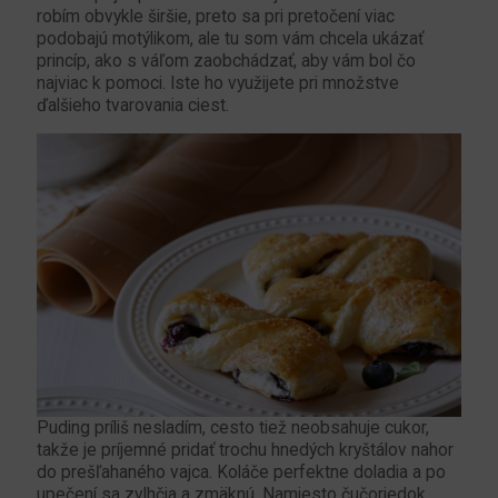
robím obvykle širšie, preto sa pri pretočení viac
podobajú motýlikom, ale tu som vám chcela ukázať
princíp, ako s váľom zaobchádzať, aby vám bol čo
najviac k pomoci. Iste ho využijete pri množstve
ďalšieho tvarovania ciest.
Puding príliš nesladím, cesto tiež neobsahuje cukor,
takže je príjemné pridať trochu hnedých kryštálov nahor
do prešľahaného vajca. Koláče perfektne doladia a po
upečení sa zvlhčia a zmäknú. Namiesto čučoriedok