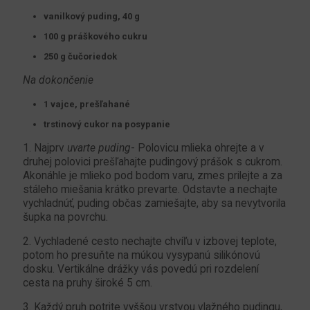
vanilkový puding, 40 g
100 g práškového cukru
250 g čučoriedok
Na dokončenie
1 vajce, prešľahané
trstinový cukor na posypanie
1. Najprv
uvarte puding
- Polovicu mlieka ohrejte a v
druhej polovici prešľahajte pudingový prášok s cukrom.
Akonáhle je mlieko pod bodom varu, zmes prilejte a za
stáleho miešania krátko prevarte. Odstavte a nechajte
vychladnúť, puding občas zamiešajte, aby sa nevytvorila
šupka na povrchu.
2. Vychladené cesto nechajte chvíľu v izbovej teplote,
potom ho presuňte na múkou vysypanú silikónovú
dosku. Vertikálne drážky vás povedú pri rozdelení
cesta na pruhy široké 5 cm.
3. Každý pruh potrite vyššou vrstvou vlažného pudingu,