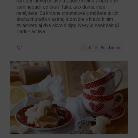
narodeninovej oslave a žiadne krekry v obchode
vám nepadli do oka? Také, ako doma, inde
nenájdete. Sú krásne chrumkavé a môžete si ich
dochutiť podľa vlastnej ľubovôle a hravo k nim
zvládnete aj dva skvelé dipy. Navyše neobsahujú
žiadne aditíva.
1
0
Read more