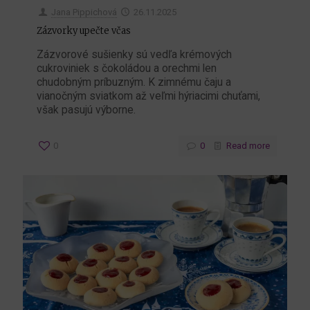
Jana Pippichová
26.11.2025
Zázvorky upečte včas
Zázvorové sušienky sú vedľa krémových
cukroviniek s čokoládou a orechmi len
chudobným príbuzným. K zimnému čaju a
vianočným sviatkom až veľmi hýriacimi chuťami,
však pasujú výborne.
0
0
Read more