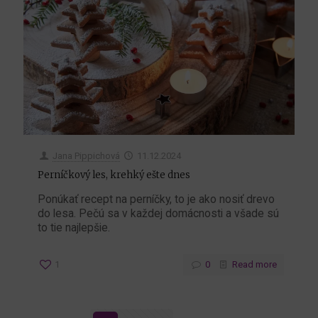
Jana Pippichová
11.12.2024
Perníčkový les, krehký ešte dnes
Ponúkať recept na perníčky, to je ako nosiť drevo
do lesa. Pečú sa v každej domácnosti a všade sú
to tie najlepšie.
1
0
Read more