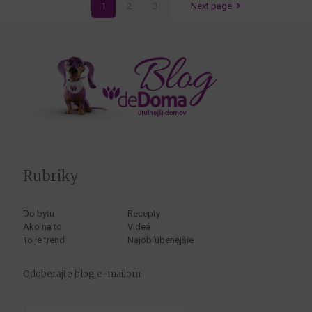
1
2
3
Next page
Rubriky
Do bytu
Recepty
Ako na to
Videá
To je trend
Najobľúbenejšie
Odoberajte blog e-mailom