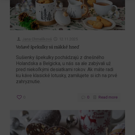
Jana Chmelíková
12.11.2025
Voňavé špekulky sú mäkké hneď
Sušienky špekulky pochádzajú z dnešného
Holandska a Belgicka, u nás sa ale zabývali už
pred niekoľkými desiatkami rokov. Ak máte radi
ku káve klasické lotusky, zamilujete si ich na prvé
zahryznutie.
0
0
Read more