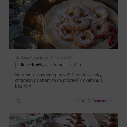
Jana Pippichová
13.12.2024
Jablkové krúžky vo vínnom cestíčku
Nepečiete vianočné pečivo? Nevadí - sladký,
chrumkavý dezert sa dá pripraviť v okamihu aj
bez rúry.
1
0
Read more