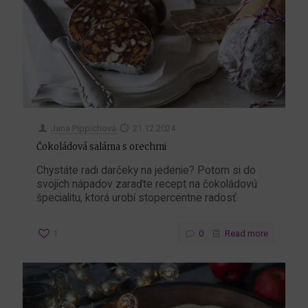
Jana Pippichová
21.12.2024
Čokoládová saláma s orechmi
Chystáte radi darčeky na jedenie? Potom si do
svojich nápadov zaraďte recept na čokoládovú
špecialitu, ktorá urobí stopercentne radosť.
1
0
Read more