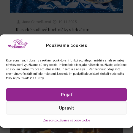
Jana Chmelíková
19.11.2025
Klasické sadlové bochníčky s lekvárom
Niekto každý rok pečie niekoľko rovnakých
Používame cookies
druhov cukroviniek, niekto každý rok časť s
obľubou premieňa. Ak sa na niečo nové chystáte,
rozhodne zvážte aj klasické sadlovky. Oceníte ich
K personalizácii obsahu a reklám, poskytovaní funkcí sociálnych médií a analýze našej
nielen s ohľadom na tohtoročné ceny masla.
návštevnosti využívame súbory cookie. Informácie o tom, ako náš web používate, zdieľame
so svojimi partnermi pre sociálne médiá, inzerciu a analýzu. Partneri tieto údaje môžu
skombinovať s ďalšími informáciami, ktoré ste im poskytli alebo ktoré získali v dôsledku
toho, že používate ich služby.
0
0
Read more
Prijať
Upraviť
Zásady používania súborov cookie