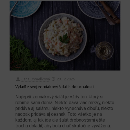
Jana Chmelíková
23.12.2025
Vylaďte svoj zemiakový šalát k dokonalosti
Najlepší zemiakový šalát je vždy ten, ktorý si
robíme sami doma. Niekto dáva viac mrkvy, niekto
pridáva aj salámu, niekto vynecháva cibuľu, niekto
naopak pridáva aj cesnak. Toto všetko je na
každom, aj tak ide ale šalát drobnosťami ešte
trochu doladiť, aby bola chuť skutočne vyvážená.