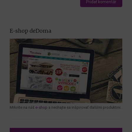
E-shop deDoma
Mrknite na náš
e-shop
a nechajte sa inšpirovať ďalšími produktmi.