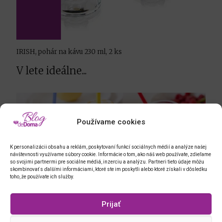
IRISH, pohár na kávu 230 ml, 2 ks
V lete ideálne...
Používame cookies
K personalizácii obsahu a reklám, poskytovaní funkcí sociálnych médií a analýze našej
návštevnosti využívame súbory cookie. Informácie o tom, ako náš web používate, zdieľame
so svojimi partnermi pre sociálne médiá, inzerciu a analýzu. Partneri tieto údaje môžu
skombinovať s ďalšími informáciami, ktoré ste im poskytli alebo ktoré získali v dôsledku
toho, že používate ich služby.
Prijať