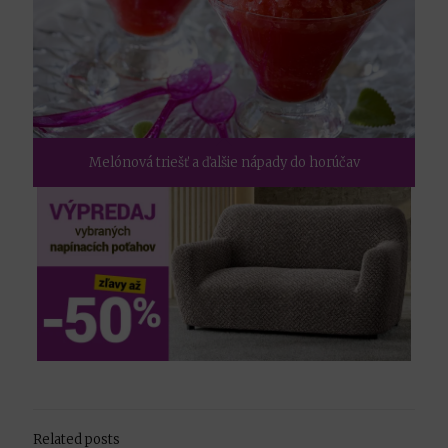
Melónová triešť a ďalšie nápady do horúčav
Related posts