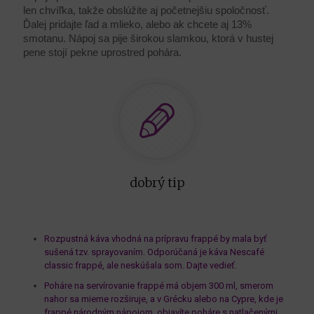
len chvíľka, takže obslúžite aj početnejšiu spoločnosť.
Ďalej pridajte ľad a mlieko, alebo ak chcete aj 13%
smotanu. Nápoj sa pije širokou slamkou, ktorá v hustej
pene stojí pekne uprostred pohára.
dobrý tip
Rozpustná káva vhodná na prípravu frappé by mala byť
sušená tzv. sprayovaním. Odporúčaná je káva Nescafé
classic frappé, ale neskúšala som. Dajte vedieť.
Poháre na servírovanie frappé má objem 300 ml, smerom
nahor sa mierne rozširuje, a v Grécku alebo na Cypre, kde je
frappé národným nápojom, objavíte poháre s natlačenými