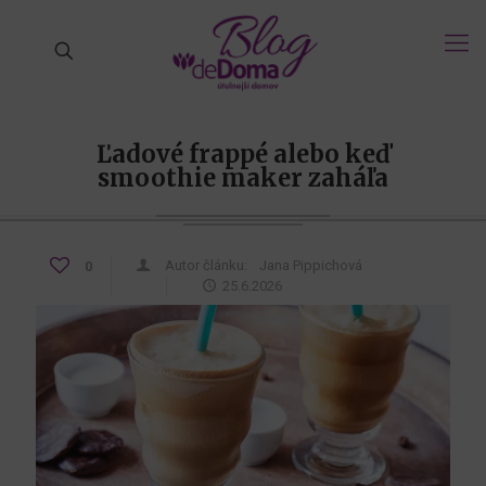
Ľadové frappé alebo keď
smoothie maker zaháľa
Autor článku:
Jana Pippichová
0
25.6.2026