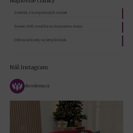
Najnovšie články
Svietnik z kompótových misiek
Sweet chilli omáčka ku kuraciemu mäsu
Džínsové kvety na letný klobúk
Náš Instagram
decodoma.cz