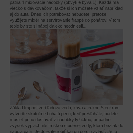
patria 4 mixovacie nádobky (obvykle býva 1). Každá má
viečko s dávkovačom, takže si ich môžete vziať napríklad
aj do auta. Dnes ich potrebovať nebudete, pretože
využijete mixér na servírovanie frappé do pohárov. V tom
teple by ste si nápoj ďaleko neodniesli...
Základ frappé tvorí ľadová voda, káva a cukor. S cukrom
vytvoríte skutočne bohatú penu; keď prešľaháte, budete
musieť penu dostávať z nádobky lyžičkou, prípadne
zvyšok vypláchnite troškou studenej vody, ktorá beztak do
nápoja patrí. Je dôležité robiť každú porciu zvlášť. Je to