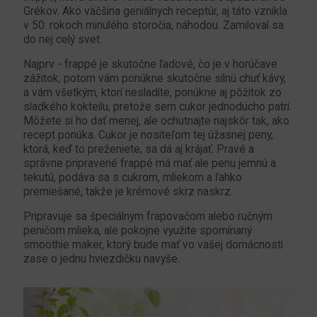
Grékov. Ako väčšina geniálnych receptúr, aj táto vznikla
v 50. rokoch minulého storočia, náhodou. Zamiloval sa
do nej celý svet.
Najprv - frappé je skutočne ľadové, čo je v horúčave
zážitok, potom vám ponúkne skutočne silnú chuť kávy,
a vám všetkým, ktorí nesladíte, ponúkne aj pôžitok zo
sladkého kokteilu, pretože sem cukor jednoducho patrí.
Môžete si ho dať menej, ale ochutnajte najskôr tak, ako
recept ponúka. Cukor je nositeľom tej úžasnej peny,
ktorá, keď to preženiete, sa dá aj krájať. Pravé a
správne pripravené frappé má mať ale penu jemnú a
tekutú, podáva sa s cukrom, mliekom a ľahko
premiešané, takže je krémové skrz naskrz.
Pripravuje sa špeciálnym frapovačom alebo ručným
peničom mlieka, ale pokojne využite spomínaný
smoothie maker, ktorý bude mať vo vašej domácnosti
zase o jednu hviezdičku navyše.