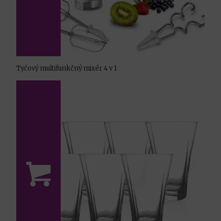
Tyčový multifunkčný mixér 4 v 1