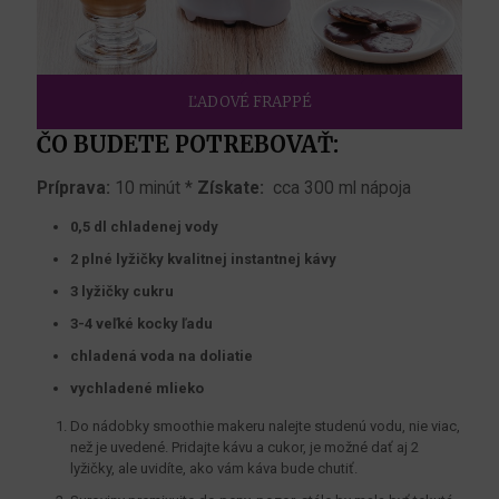
ĽADOVÉ FRAPPÉ
ČO BUDETE POTREBOVAŤ:
Príprava:
10 minút *
Získate:
cca 300 ml nápoja
0,5 dl chladenej vody
2 plné lyžičky kvalitnej instantnej kávy
3 lyžičky cukru
3-4 veľké kocky ľadu
chladená voda na doliatie
vychladené mlieko
Do nádobky smoothie makeru nalejte studenú vodu, nie viac,
než je uvedené. Pridajte kávu a cukor, je možné dať aj 2
lyžičky, ale uvidíte, ako vám káva bude chutiť.