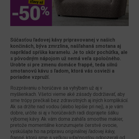
Súčasťou ľadovej kávy pripravovanej v našich
končinách, býva zmrzlina, našľahaná smotana aj
napríklad spŕška karamelu. Je to skôr pochúťka, ale
s pôvodným nápojom už nemá veľa spoločného.
Urobte si pre zmenu domáce frappé, teda silnú
smotanovú kávu s ľadom, ktorá vás osvieži a
poriadne vzpruží.
Rozprávaniu o horúčave sa vyhýbam už aj v
myšlienkach. Všetci vieme aké zásady dodržiavať, aby
sme trópy prečkali bez zdravotných aj iných komplikácií.
Ak sa držíte nad vodou (alebo lepšie pri nej), a je vám
dobre, určite si aj v horúčavách radi doprajete šálku
výbornej kávy. Ak vám doma zaháľa smoothie makier,
pretože momentálne konzumujete čerstvé ovocie,
vyskúšajte ho na prípravu
originálnej ľadovej kávy,
frappé
, ktorú sme s veľkou vďačnosťou odpozerali od