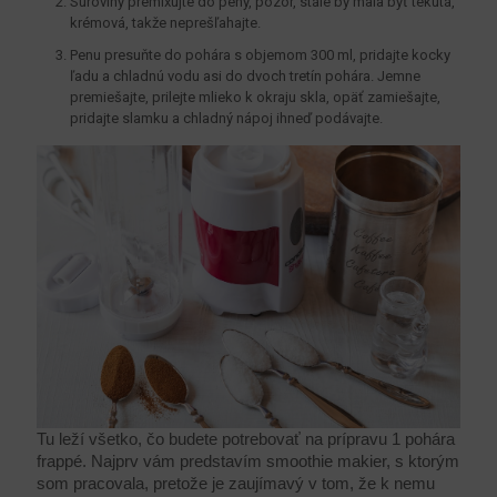
Suroviny premixujte do peny, pozor, stále by mala byť tekutá,
krémová, takže neprešľahajte.
Penu presuňte do pohára s objemom 300 ml, pridajte kocky
ľadu a chladnú vodu asi do dvoch tretín pohára. Jemne
premiešajte, prilejte mlieko k okraju skla, opäť zamiešajte,
pridajte slamku a chladný nápoj ihneď podávajte.
Tu leží všetko, čo budete potrebovať na prípravu 1 pohára
frappé. Najprv vám predstavím smoothie makier, s ktorým
som pracovala, pretože je zaujímavý v tom, že k nemu