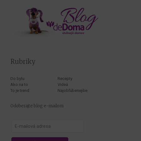
Rubriky
Do bytu
Recepty
Ako na to
Videá
To je trend
Najobľúbenejšie
Odoberajte blog e-mailom