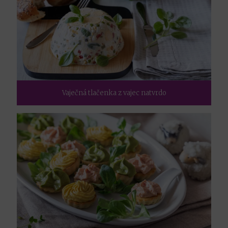
Vaječná tlačenka z vajec natvrdo