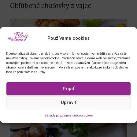
Obľúbené chuťovky z vajec
Používame cookies
K personalizácii obsahu a reklám, poskytovaní funkcí sociálnych médií a analýze našej
návštevnosti využívame súbory cookie. Informácie o tom, ako náš web používate, zdieľame
so svojimi partnermi pre sociálne médiá, inzerciu a analýzu. Partneri tieto údaje môžu
skombinovať s ďalšími informáciami, ktoré ste im poskytli alebo ktoré získali v dôsledku
toho, že používate ich služby.
Prijať
Hermelínová nátierka s vajcami
Upraviť
Zásady používania súborov cookie