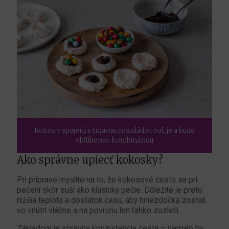
Kokos v spojení s tmavou čokoládou bol, je a bude
obľúbenou kombináciou
Ako správne upiecť kokosky?
Pri príprave myslite na to, že kokosové cesto sa pri
pečení skôr suší ako klasicky pečie. Dôležité je preto
nižšia teplota a dostatok času, aby hniezdočka zostali
vo vnútri vláčne a na povrchu len ľahko zozlatli.
Základom je správna konzistencia cesta – nemalo by