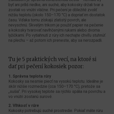
byť ani príliš riedke, ani suché, aby kokosky držali tvar a
zostali vo vnútri vláčne. Pri pečení je dôležité zvoliť
nižšiu teplotu (okolo 150–170 °C) a dopriať im dostatok
času. Vďaka tomu získajú zlatistý povrch, ale
nevyschnú. Skvelým trikom je použiť papier na pečenie
a kokosky tvarovať navlhčenými rukami alebo dvoma
lyžičkami. Po vytiahnutí z rúry ich nechajte chvíľu stuhnúť
na plechu – až potom ich preneste, aby sa nerozpadli.
Tu je 5 praktických vecí, na ktoré si
dať pri pečení kokosiek pozor:
1. Správna teplota rúry
Kokosky sa nesmie piecť na vysokú teplotu. Ideálne je
skôr nižšie rozmedzie (cca 150–170 °C), pretože sa
„sušia“. Pri vysokej teplote sa rýchlo spália na povrchu a
vo vnútri zostanú surové.
2. Vlhkosť v rúre
Kokosky potrebujú suché prostredie. Pokiaľ máte rúru