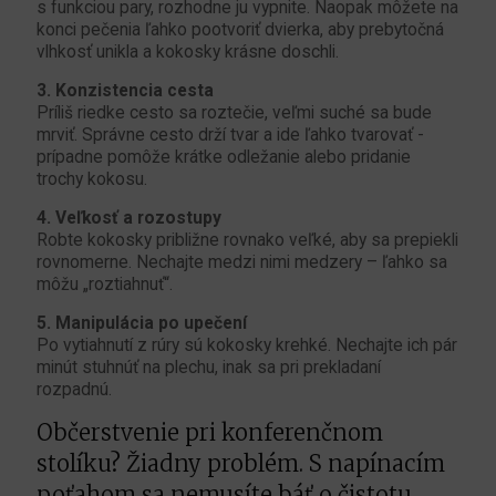
s funkciou pary, rozhodne ju vypnite. Naopak môžete na
konci pečenia ľahko pootvoriť dvierka, aby prebytočná
vlhkosť unikla a kokosky krásne doschli.
3. Konzistencia cesta
Príliš riedke cesto sa roztečie, veľmi suché sa bude
mrviť. Správne cesto drží tvar a ide ľahko tvarovať - ​​
prípadne pomôže krátke odležanie alebo pridanie
trochy kokosu.
4. Veľkosť a rozostupy
Robte kokosky približne rovnako veľké, aby sa prepiekli
rovnomerne. Nechajte medzi nimi medzery – ľahko sa
môžu „roztiahnuť“.
5. Manipulácia po upečení
Po vytiahnutí z rúry sú kokosky krehké. Nechajte ich pár
minút stuhnúť na plechu, inak sa pri prekladaní
rozpadnú.
Občerstvenie pri konferenčnom
stolíku? Žiadny problém. S
napínacím
poťahom
sa nemusíte báť o čistotu