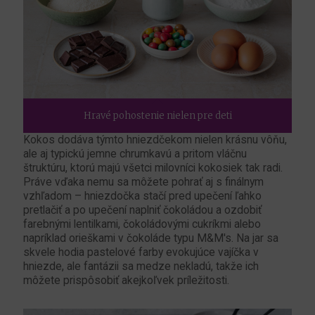
Hravé pohostenie nielen pre deti
Kokos dodáva týmto hniezdčekom nielen krásnu vôňu,
ale aj typickú jemne chrumkavú a pritom vláčnu
štruktúru, ktorú majú všetci milovníci kokosiek tak radi.
Práve vďaka nemu sa môžete pohrať aj s finálnym
vzhľadom – hniezdočka stačí pred upečení ľahko
pretlačiť a po upečení naplniť čokoládou a ozdobiť
farebnými lentilkami, čokoládovými cukríkmi alebo
napríklad orieškami v čokoláde typu M&M's. Na jar sa
skvele hodia pastelové farby evokujúce vajíčka v
hniezde, ale fantázii sa medze nekladú, takže ich
môžete prispôsobiť akejkoľvek príležitosti.