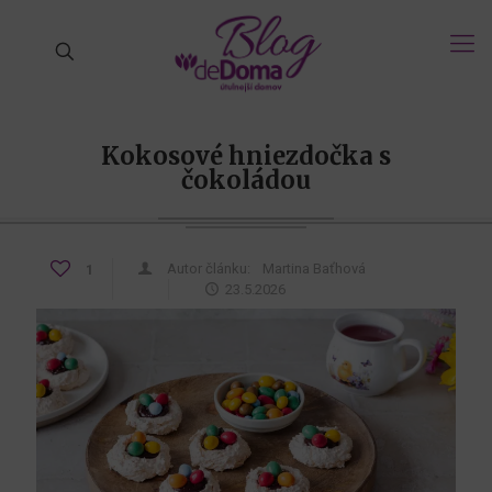
Kokosové hniezdočka s
čokoládou
Autor článku:
Martina Baťhová
1
23.5.2026