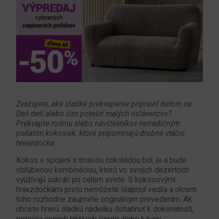
Zvažujete, aké sladké prekvapenie pripraviť deťom na
Deň detí alebo čím potešiť malých oslávencov?
Prekvapte rodinu alebo návštevníkov
netradičným
poňatím kokosiek, ktoré pripomínajú drobné vtáčie
hniezdočka.
Kokos v spojení s tmavou čokoládou bol, je a bude
obľúbenou kombináciou, ktorú vo svojich dezertoch
využívajú cukrári po celom svete. S kokosovými
hniezdočkami preto nemôžete šliapnuť vedľa a okrem
toho rozhodne zaujmete originálnym prevedením. Ak
chcete hravú sladkú nádielku dotiahnuť k dokonalosti,
potešte svojich blízkych čajom alebo kávou