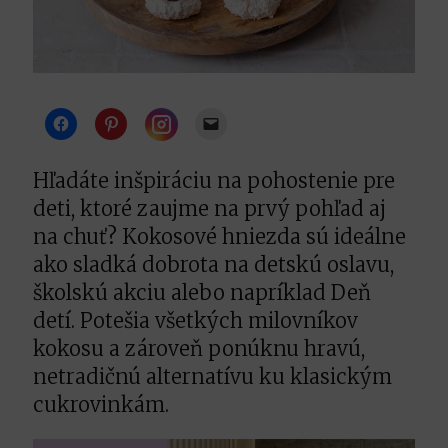
Instagram
Hľadáte inšpiráciu na pohostenie pre
deti, ktoré zaujme na prvý pohľad aj
na chuť? Kokosové hniezda sú ideálne
ako sladká dobrota na detskú oslavu,
školskú akciu alebo napríklad Deň
detí. Potešia všetkých milovníkov
kokosu a zároveň ponúknu hravú,
netradičnú alternatívu ku klasickým
cukrovinkám.