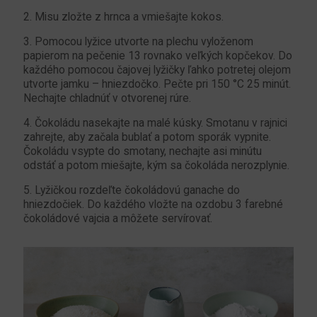
2. Misu zložte z hrnca a vmiešajte kokos.
3. Pomocou lyžice utvorte na plechu vyloženom
papierom na pečenie 13 rovnako veľkých kopčekov. Do
každého pomocou čajovej lyžičky ľahko potretej olejom
utvorte jamku – hniezdočko. Pečte pri 150 °C 25 minút.
Nechajte chladnúť v otvorenej rúre.
4. Čokoládu nasekajte na malé kúsky. Smotanu v rajnici
zahrejte, aby začala bublať a potom sporák vypnite.
Čokoládu vsypte do smotany, nechajte asi minútu
odstáť a potom miešajte, kým sa čokoláda nerozplynie.
5. Lyžičkou rozdeľte čokoládovú ganache do
hniezdočiek. Do každého vložte na ozdobu 3 farebné
čokoládové vajcia a môžete servírovať.