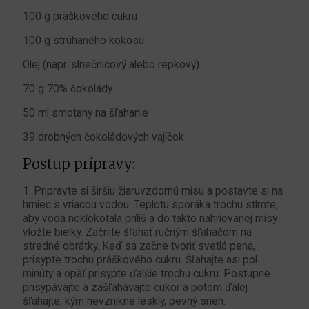
100 g práškového cukru
100 g strúhaného kokosu
Olej (napr. slnečnicový alebo repkový)
70 g 70% čokolády
50 ml smotany na šľahanie
39 drobných čokoládových vajíčok
Postup prípravy:
1. Pripravte si širšiu žiaruvzdornú misu a postavte si na
hrniec s vriacou vodou. Teplotu sporáka trochu stlmte,
aby voda neklokotala príliš a do takto nahrievanej misy
vložte bielky. Začnite šľahať ručným šľahačom na
stredné obrátky. Keď sa začne tvoriť svetlá pena,
prisypte trochu práškového cukru. Šľahajte asi pol
minúty a opäť prisypte ďalšie trochu cukru. Postupne
prisypávajte a zašľahávajte cukor a potom ďalej
šľahajte, kým nevznikne lesklý, pevný sneh.