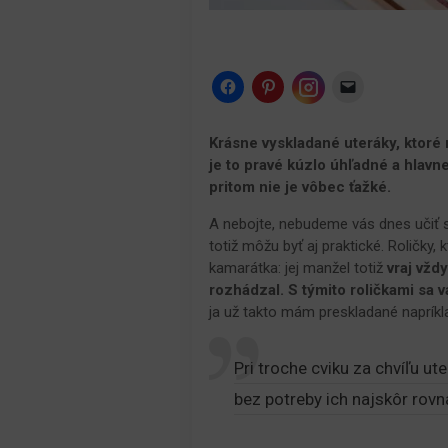
Instagram
Krásne vyskladané uteráky, ktoré 
je to pravé kúzlo úhľadné a hlavn
pritom nie je vôbec ťažké.
A nebojte, nebudeme vás dnes učiť s
totiž môžu byť aj praktické. Roličky
kamarátka: jej manžel totiž
vraj vžd
rozhádzal. S týmito roličkami sa 
ja už takto mám preskladané napríkl
Pri troche cviku za chvíľu ut
bez potreby ich najskôr rovn