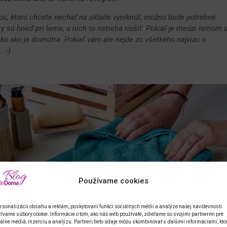
rou, ktorú chcete nechať na sklade vyniknúť, možno bude potrebné
ry sú hneď pri leme, u nich to netreba riešiť. Pokiaľ je medzi lemom 
ako ako ja dovnútra. Pokiaľ vám ale nejde zo všetkého najviac o
 :-)
Používame cookies
rsonalizácii obsahu a reklám, poskytovaní funkcí sociálnych médií a analýze našej návštevnosti
ívame súbory cookie. Informácie o tom, ako náš web používate, zdieľame so svojimi partnermi pre
álne médiá, inzerciu a analýzu. Partneri tieto údaje môžu skombinovať s ďalšími informáciami, kto