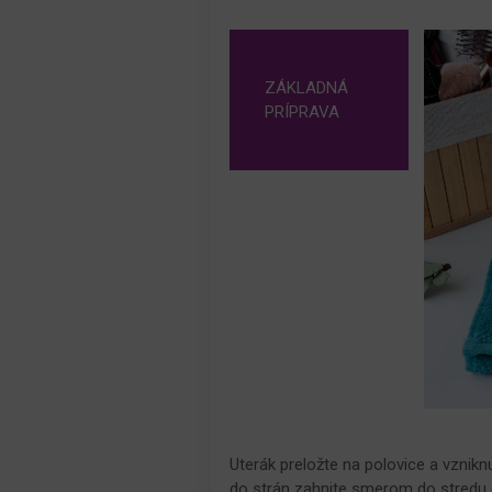
ZÁKLADNÁ
PRÍPRAVA
Uterák preložte na polovice a vznikn
do strán zahnite smerom do stredu ce