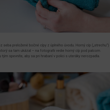
ez seba preložené bočné cípy z úplného úvodu. Horný cíp („strechu“)
torý sa tam ukázal – na fotografii vedie horný cíp pod palcom.
u tým spevníte, aby sa pri hrabaní v polici s uteráky nerozpadla.