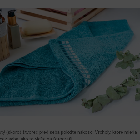
utý (skoro) štvorec pred seba položte nakoso. Vrcholy, ktoré mieria
z seba, ako to vidíte na fotografii.