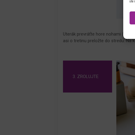
ste 
Uterák prevráťte hore nohami (uvidíte
asi o tretinu preložte do stredu. N
3. ZROLUJTE