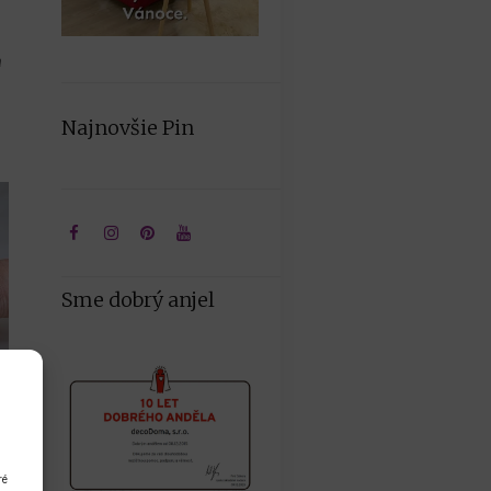
a
Najnovšie Pin
Sme dobrý anjel
ré