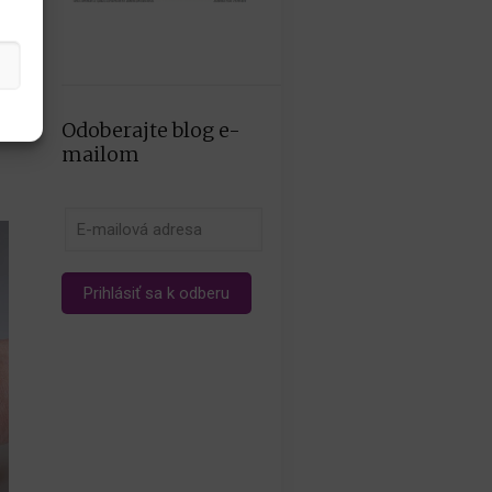
Odoberajte blog e-
mailom