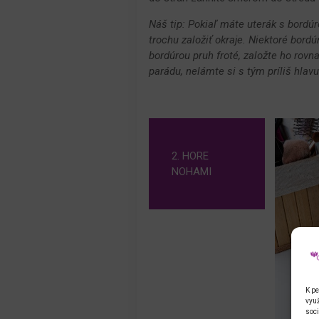
Náš tip: Pokiaľ máte uterák s bordú
trochu založiť okraje. Niektoré bordú
bordúrou pruh froté, založte ho rovn
parádu, nelámte si s tým príliš hlavu.
2. HORE
NOHAMI
K pe
využ
soci