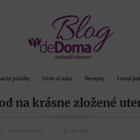
acie poťahy
Urob si sám
Recepty
Letná pá
od na krásne zložené ute
ku:
Jana Chmelíková
28.5.2026