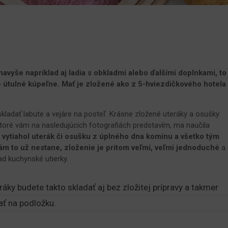
navyše napríklad aj ladia s obkladmi alebo ďalšími doplnkami, to
e útulné kúpeľne. Mať je zložené ako z 5-hviezdičkového hotela
kladať labute a vejáre na posteľ. Krásne zložené uteráky a osušky
, ktoré vám na nasledujúcich fotografiách predstavím, ma naučila
y vytiahol uterák či osušku z úplného dna komínu a všetko tým
vám to už nestane, zloženie je pritom veľmi, veľmi jednoduché
a
ad kuchynské utierky.
eráky budete takto skladať aj bez zložitej prípravy a takmer
ať na podložku.