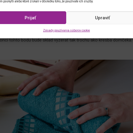
im poskytli alebo ktoré získali v dôsledku toho, že používate ich služby.
Prijať
Upraviť
Zásady používania súborov cookie
 len horný a spodný cíp, nie tie stredové) a koniec pri vašich rukách
a konci tohto bodu bude sklad vyzerať tak trochu ako kresba domčeka.