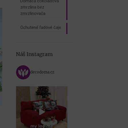
Domáca čokoládová
zmrzlina bez
zmrzlinovača
Ochutené ľadové čaje
Náš Instagram
decodoma.cz