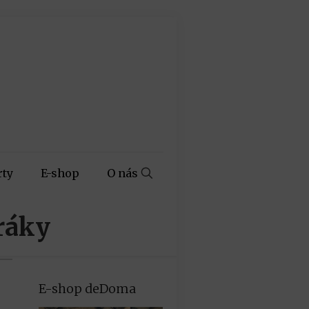
rty
E-shop
O nás
ráky
E-shop deDoma