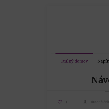
Útulný domov
Napín
Náv
Autor člán
1