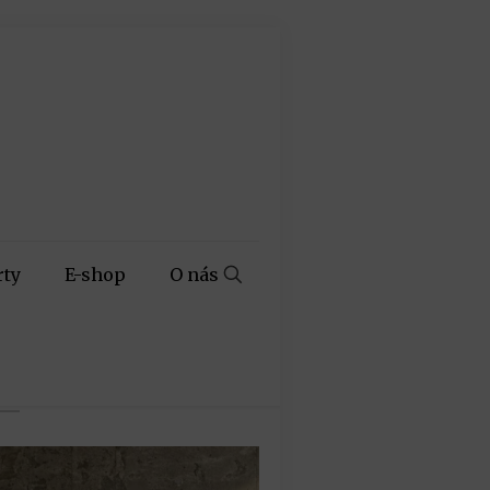
rty
E-shop
O nás