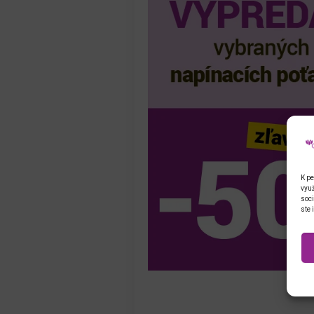
K pe
využ
soci
ste 