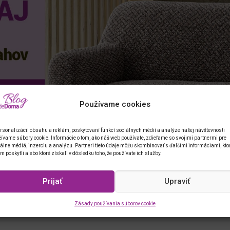
Používame cookies
rsonalizácii obsahu a reklám, poskytovaní funkcí sociálnych médií a analýze našej návštevnosti
ívame súbory cookie. Informácie o tom, ako náš web používate, zdieľame so svojimi partnermi pre
álne médiá, inzerciu a analýzu. Partneri tieto údaje môžu skombinovať s ďalšími informáciami, kto
im poskytli alebo ktoré získali v dôsledku toho, že používate ich služby.
Prijať
Upraviť
Zásady používania súborov cookie