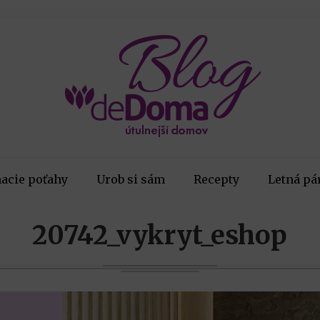
acie poťahy
Urob si sám
Recepty
Letná pá
20742_vykryt_eshop