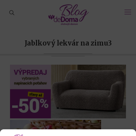
Jablkový lekvár na zimu3