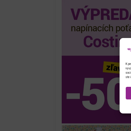
K pe
využ
soci
ste 