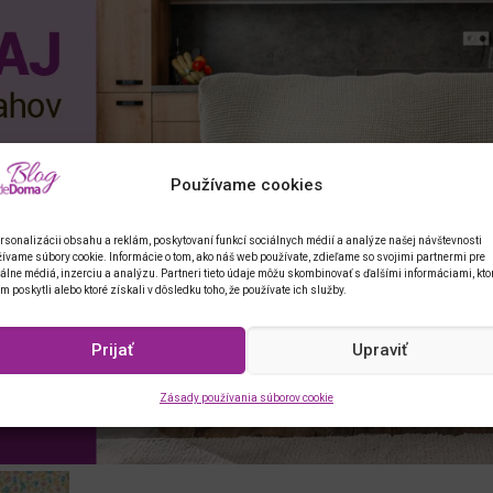
Používame cookies
rsonalizácii obsahu a reklám, poskytovaní funkcí sociálnych médií a analýze našej návštevnosti
ívame súbory cookie. Informácie o tom, ako náš web používate, zdieľame so svojimi partnermi pre
álne médiá, inzerciu a analýzu. Partneri tieto údaje môžu skombinovať s ďalšími informáciami, kto
im poskytli alebo ktoré získali v dôsledku toho, že používate ich služby.
Prijať
Upraviť
Zásady používania súborov cookie