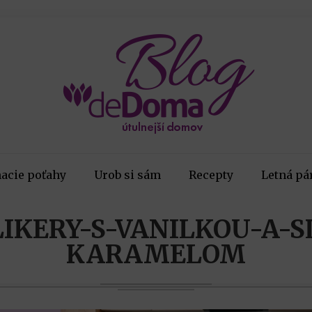
acie poťahy
Urob si sám
Recepty
Letná pá
LIKERY-S-VANILKOU-A-
KARAMELOM