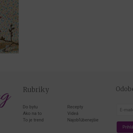
Odobe
Rubriky
Do bytu
Recepty
Ako na to
Videá
To je trend
Najobľúbenejšie