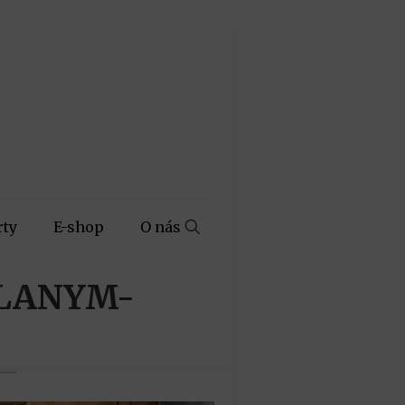
rty
E-shop
O nás
SLANYM-