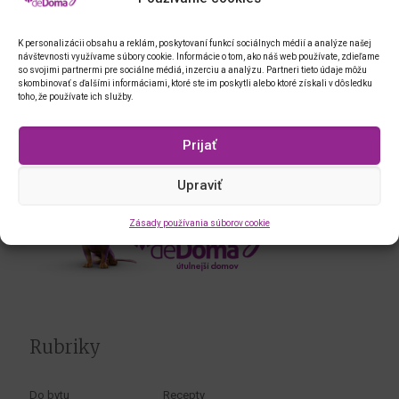
K personalizácii obsahu a reklám, poskytovaní funkcí sociálnych médií a analýze našej
návštevnosti využívame súbory cookie. Informácie o tom, ako náš web používate, zdieľame
so svojimi partnermi pre sociálne médiá, inzerciu a analýzu. Partneri tieto údaje môžu
skombinovať s ďalšími informáciami, ktoré ste im poskytli alebo ktoré získali v dôsledku
toho, že používate ich služby.
Prijať
Upraviť
Zásady používania súborov cookie
Rubriky
Do bytu
Recepty