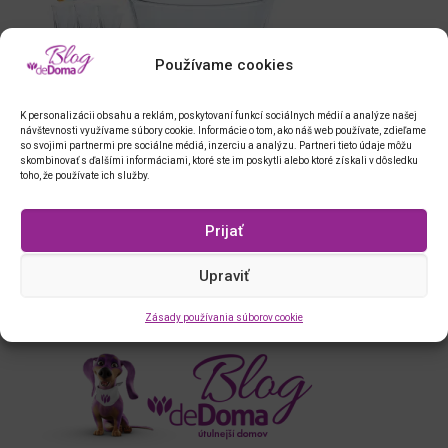
Používame cookies
K personalizácii obsahu a reklám, poskytovaní funkcí sociálnych médií a analýze našej
návštevnosti využívame súbory cookie. Informácie o tom, ako náš web používate, zdieľame
so svojimi partnermi pre sociálne médiá, inzerciu a analýzu. Partneri tieto údaje môžu
skombinovať s ďalšími informáciami, ktoré ste im poskytli alebo ktoré získali v dôsledku
toho, že používate ich služby.
Prijať
Upraviť
Poháre vysoké 350 ml TRUVA 6 ks
Zásady používania súborov cookie