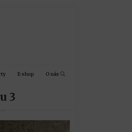
rty
E-shop
O nás
u 3