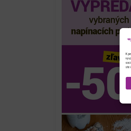
K pe
využ
soci
ste 