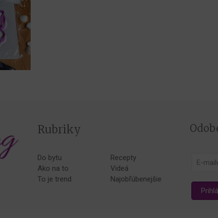
Odobe
Rubriky
Do bytu
Recepty
Ako na to
Videá
To je trend
Najobľúbenejšie