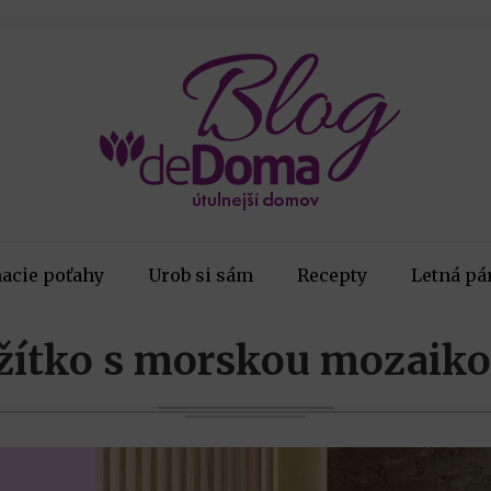
acie poťahy
Urob si sám
Recepty
Letná pá
žítko s morskou mozaiko