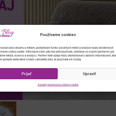
Používame cookies
rsonalizácii obsahu a reklám, poskytovaní funkcí sociálnych médií a analýze našej návštevnosti
ívame súbory cookie. Informácie o tom, ako náš web používate, zdieľame so svojimi partnermi pre
álne médiá, inzerciu a analýzu. Partneri tieto údaje môžu skombinovať s ďalšími informáciami, kto
im poskytli alebo ktoré získali v dôsledku toho, že používate ich služby.
Prijať
Upraviť
Zásady používania súborov cookie