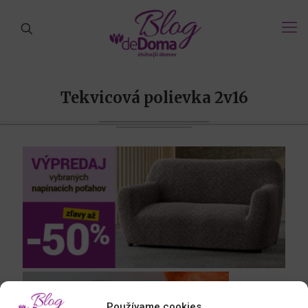
Tekvicová polievka 2v16
Používame cookies