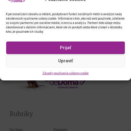
K personalizácii obsahu a reklám, poskytovaní funkcí sociálnych médií a analýze našej
návštevnosti využívame súbory cookie. Informácie o tom, ako náš web používate, zdieľame
so svojimi partnermi pre sociálne médiá, inzerciu a analýzu. Partneri tieto údaje môžu
skombinovať s ďalšími informáciami, ktoré ste im poskytli alebo ktoré získali v dôsledku
toho, že používate ich služby.
Prijať
Upraviť
Zásady používania súborov cookie
Rubriky
Do bytu
Recepty