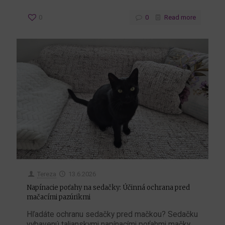
0
0
Read more
Tereza
13.6.2026
Napínacie poťahy na sedačky: Účinná ochrana pred
mačacími pazúrikmi
Hľadáte ochranu sedačky pred mačkou? Sedačku
vybavenú talianskymi napínacími poťahmi mačky