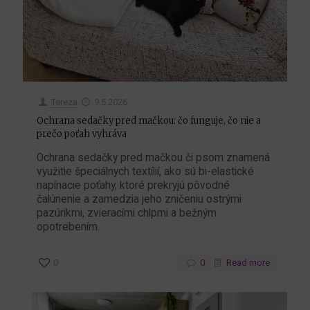
Tereza
9.5.2026
Ochrana sedačky pred mačkou: čo funguje, čo nie a
prečo poťah vyhráva
Ochrana sedačky pred mačkou či psom znamená
využitie špeciálnych textílií, ako sú bi-elastické
napínacie poťahy, ktoré prekryjú pôvodné
čalúnenie a zamedzia jeho zničeniu ostrými
pazúrikmi, zvieracími chlpmi a bežným
opotrebením.
0
0
Read more