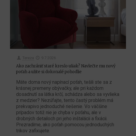
Tereza
9.7.2026
Ako zachrániť staré kreslo ušiak? Navlečte mu nový
poťah a užite si dokonalé pohodlie
Máte doma nový napínací poťah, tešili ste sa z
krásnej premeny obývačky, ale pri každom
dosadnutí sa látka krčí, schádza alebo sa vyvlieka
z medzier? Nezúfajte, tento častý problém má
prekvapivo jednoduché riešenie. Vo väčšine
prípadov totiž nie je chyba v poťahu, ale v
drobných detailoch pri jeho inštalácii a fixácii.
Prezradíme, ako poťah pomocou jednoduchých
trikov zafixujete.