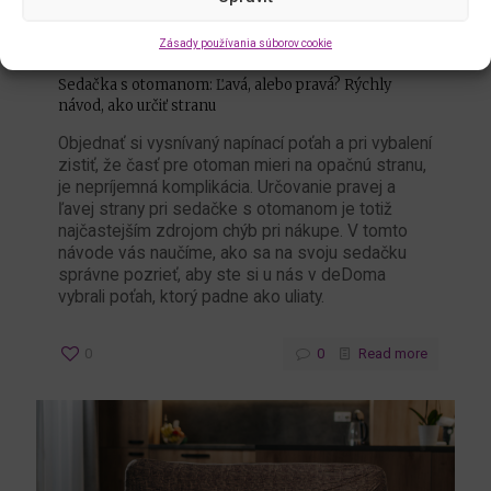
Zásady používania súborov cookie
Tereza
29.5.2026
Sedačka s otomanom: Ľavá, alebo pravá? Rýchly
návod, ako určiť stranu
Objednať si vysnívaný napínací poťah a pri vybalení
zistiť, že časť pre otoman mieri na opačnú stranu,
je nepríjemná komplikácia. Určovanie pravej a
ľavej strany pri sedačke s otomanom je totiž
najčastejším zdrojom chýb pri nákupe. V tomto
návode vás naučíme, ako sa na svoju sedačku
správne pozrieť, aby ste si u nás v deDoma
vybrali poťah, ktorý padne ako uliaty.
0
0
Read more