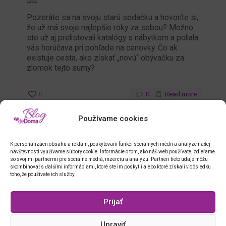
Eur
Pozeráte sa na svoju starú sedačku a hovoríte si,
že už má svoje najlepšie roky za sebou? Možno
ste už aj prelistovali katalógy s nábytkom a poliala
vás horúčava pri pohľade na cenovky. Čo ak
existuje cesta, ako získať „novú“ obývačku za
zlomok tejto sumy?
0
0
Read more
Používame cookies
K personalizácii obsahu a reklám, poskytovaní funkcí sociálnych médií a analýze našej
návštevnosti využívame súbory cookie. Informácie o tom, ako náš web používate, zdieľame
so svojimi partnermi pre sociálne médiá, inzerciu a analýzu. Partneri tieto údaje môžu
skombinovať s ďalšími informáciami, ktoré ste im poskytli alebo ktoré získali v dôsledku
toho, že používate ich služby.
Prijať
Upraviť