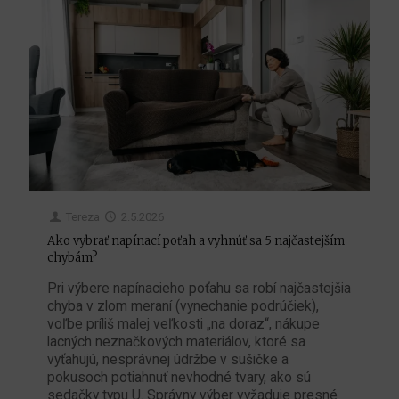
Tereza
2.5.2026
Ako vybrať napínací poťah a vyhnúť sa 5 najčastejším
chybám?
Pri výbere napínacieho poťahu sa robí najčastejšia
chyba v zlom meraní (vynechanie podrúčiek),
voľbe príliš malej veľkosti „na doraz“, nákupe
lacných neznačkových materiálov, ktoré sa
vyťahujú, nesprávnej údržbe v sušičke a
pokusoch potiahnuť nevhodné tvary, ako sú
sedačky typu U. Správny výber vyžaduje presné