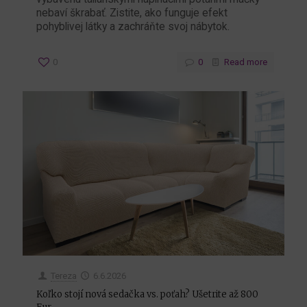
nebaví škrabať. Zistite, ako funguje efekt
pohyblivej látky a zachráňte svoj nábytok.
0
0
Read more
Tereza
6.6.2026
Koľko stojí nová sedačka vs. poťah? Ušetrite až 800