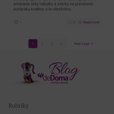
zmeranie šírky nábytku a stávku na preverenú
európsku kvalitou s bi-elasticitou.
1
2
Read more
1
2
3
4
Next page
Rubriky