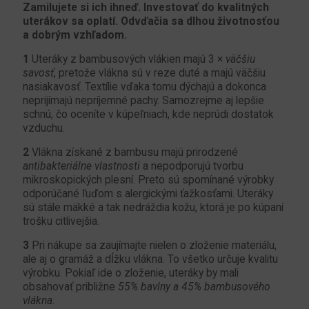
Zamilujete si ich ihneď. Investovať do kvalitných
uterákov sa oplatí. Odvďačia sa dlhou životnosťou
a dobrým vzhľadom.
1
Uteráky z bambusových vlákien majú 3 ×
väčšiu
savosť
, pretože vlákna sú v reze duté a majú väčšiu
nasiakavosť. Textílie vďaka tomu dýchajú a dokonca
neprijímajú nepríjemné pachy. Samozrejme aj lepšie
schnú, čo oceníte v kúpeľniach, kde neprúdi dostatok
vzduchu.
2
Vlákna získané z bambusu majú prirodzené
antibakteriálne vlastnosti
a nepodporujú tvorbu
mikroskopických plesní. Preto sú spomínané výrobky
odporúčané ľuďom s alergickými ťažkosťami. Uteráky
sú stále mäkké a tak nedráždia kožu, ktorá je po kúpaní
trošku citlivejšia.
3
Pri nákupe sa zaujímajte nielen o zloženie materiálu,
ale aj o gramáž a dĺžku vlákna. To všetko určuje kvalitu
výrobku. Pokiaľ ide o zloženie, uteráky by mali
obsahovať približne
55% bavlny a 45% bambusového
vlákna.