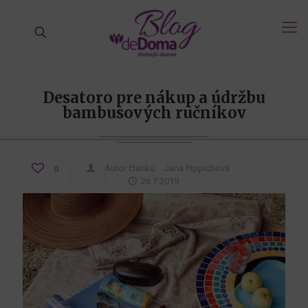
Desatoro pre nákup a údržbu
bambusových ručníkov
Autor článku:
Jana Pippichová
0
26.7.2019