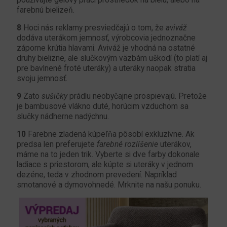
používajte gélový prací prostriedok na bielu, alebo na
farebnú bielizeň.
8
Hoci nás reklamy presviedčajú o tom, že
aviváž
dodáva uterákom jemnosť, výrobcovia jednoznačne
záporne krútia hlavami. Aviváž je vhodná na ostatné
druhy bielizne, ale slučkovým väzbám uškodí (to platí aj
pre bavlnené froté uteráky) a uteráky naopak stratia
svoju jemnosť.
9
Zato
sušičky
prádlu neobyčajne prospievajú. Pretože
je bambusové vlákno duté, horúcim vzduchom sa
slučky nádherne nadýchnu.
10
Farebne zladená kúpeľňa pôsobí exkluzívne. Ak
predsa len preferujete
farebné rozlíšenie
uterákov,
máme na to jeden trik. Vyberte si dve farby dokonale
ladiace s priestorom, ale kúpte si uteráky v jednom
dezéne, teda v zhodnom prevedení. Napríklad
smotanové a dymovohnedé. Mrknite na našu ponuku.