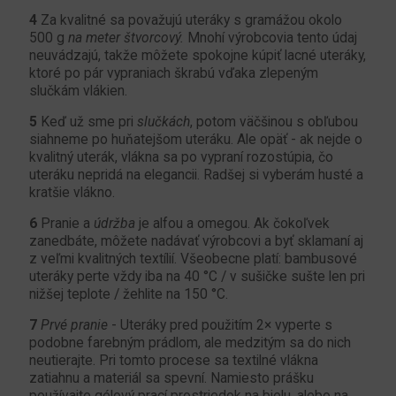
4
Za kvalitné sa považujú uteráky s gramážou okolo
500 g
na meter štvorcový.
Mnohí výrobcovia tento údaj
neuvádzajú, takže môžete spokojne kúpiť lacné uteráky,
ktoré po pár vypraniach škrabú vďaka zlepeným
slučkám vlákien.
5
Keď už sme pri
slučkách
, potom väčšinou s obľubou
siahneme po huňatejšom uteráku. Ale opäť - ak nejde o
kvalitný uterák, vlákna sa po vypraní rozostúpia, čo
uteráku nepridá na elegancii. Radšej si vyberám husté a
kratšie vlákno.
6
Pranie a
údržba
je alfou a omegou. Ak čokoľvek
zanedbáte, môžete nadávať výrobcovi a byť sklamaní aj
z veľmi kvalitných textílií. Všeobecne platí: bambusové
uteráky perte vždy iba na 40 °C / v sušičke sušte len pri
nižšej teplote / žehlite na 150 °C.
7
Prvé pranie
- Uteráky pred použitím 2× vyperte s
podobne farebným prádlom, ale medzitým sa do nich
neutierajte. Pri tomto procese sa textilné vlákna
zatiahnu a materiál sa spevní. Namiesto prášku