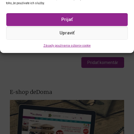
toho, že používate ich služby.
E-mail
*
Prijať
Adresa webu
Upraviť
Zásady používania súborov cookie
E-shop deDoma