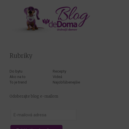
Rubriky
Do bytu
Recepty
Ako na to
Videá
To je trend
Najobľúbenejšie
Odoberajte blog e-mailom