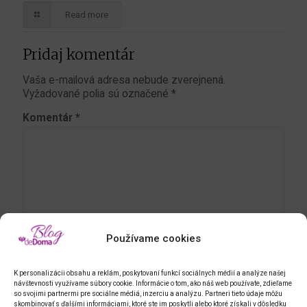
Read more
Pridaj komentár
Vaša e-mailová adresa nebude zverejnená.
Vyžadované polia sú označené
*
Komentár
*
Používame cookies
Meno
*
K personalizácii obsahu a reklám, poskytovaní funkcí sociálnych médií a analýze našej
návštevnosti využívame súbory cookie. Informácie o tom, ako náš web používate, zdieľame
so svojimi partnermi pre sociálne médiá, inzerciu a analýzu. Partneri tieto údaje môžu
skombinovať s ďalšími informáciami, ktoré ste im poskytli alebo ktoré získali v dôsledku