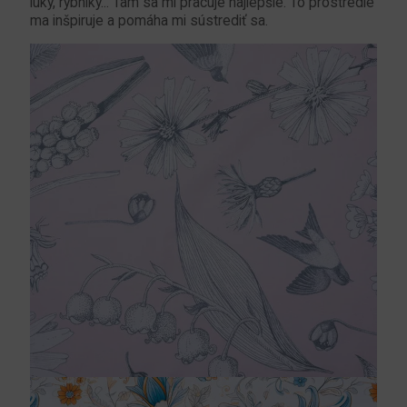
lúky, rybníky... Tam sa mi pracuje najlepšie. To prostredie
ma inšpiruje a pomáha mi sústrediť sa.