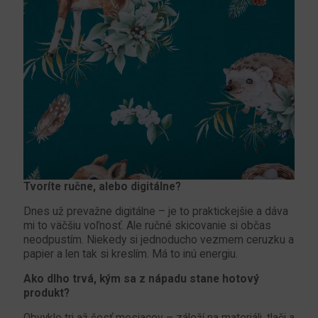
Tvoríte ručne, alebo digitálne?
Dnes už prevažne digitálne – je to praktickejšie a dáva
mi to väčšiu voľnosť. Ale ručné skicovanie si občas
neodpustím. Niekedy si jednoducho vezmem ceruzku a
papier a len tak si kreslím. Má to inú energiu.
Ako dlho trvá, kým sa z nápadu stane hotový
produkt?
Obvykle tri až šesť mesiacov – záleží na materiáli, tlači a