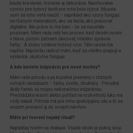
bavilo kreslenie, tvorenie aj dekorácia. Navrhovanie
vzorov pre bytový textil pre mňa bola výzva. Musela
som sa toho veľa naučiť – napríklad ako vzory fungujú
na rôznych materiáloch, ako sa tlačia, ako pracovať
digitálne. Ale práve to ma baví - že sa neustále
posúvam. Mám rada celý ten proces: keď dezén nosím
v hlave, potom začnem skicovať, hľadám správne
farby… A zrazu vznikne hotový vzor. Táto cesta ma
napĺňa. Najväčšiu radosť mám, keď sa všetko prepojí a
výsledok skutočne funguje.
A kde beriete inšpiráciu pre nové motívy?
Mám rada prírodu a jej kúzelné premeny v rôznych
ročných obdobiach – farby, svetlo, štruktúry... Prírodné
škály farieb sú mojou nekonečnou inšpiráciou.
Prechádzka lesom alebo pohľad na rozkvitnutú lúku ma
vždy naladí. Príroda má pre mňa upokojujúcu silu a tú sa
snažím preniesť aj do svojich návrhov.
Máte pri tvorení nejaký rituál?
Najradšej tvorím na chalupe. Všade okolo je pokoj, lesy,