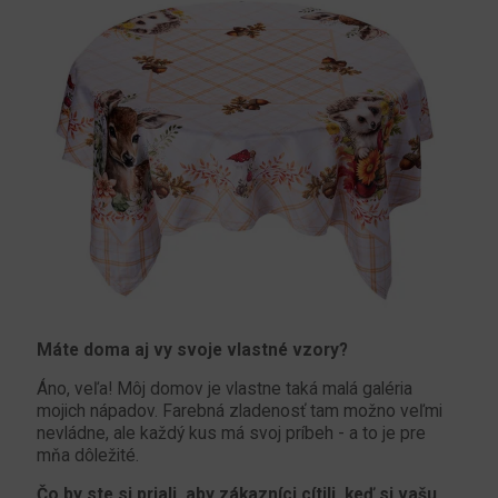
Máte doma aj vy svoje vlastné vzory?
Áno, veľa! Môj domov je vlastne taká malá galéria
mojich nápadov. Farebná zladenosť tam možno veľmi
nevládne, ale každý kus má svoj príbeh - a to je pre
mňa dôležité.
Čo by ste si priali, aby zákazníci cítili, keď si vašu