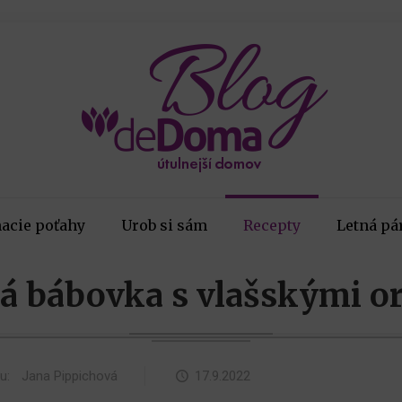
acie poťahy
Urob si sám
Recepty
Letná pá
ná bábovka s vlašskými o
ku:
Jana Pippichová
17.9.2022