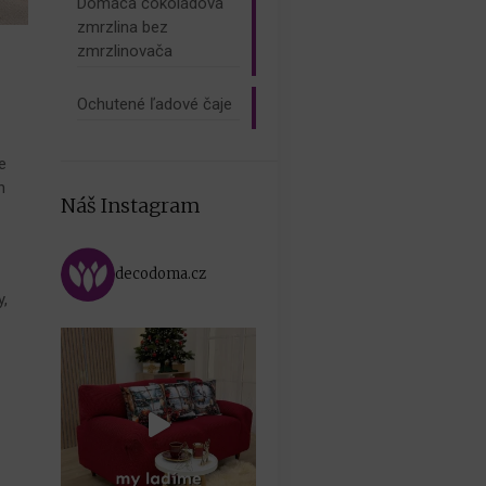
Domáca čokoládová
zmrzlina bez
zmrzlinovača
Ochutené ľadové čaje
e
h
Náš Instagram
decodoma.cz
y,