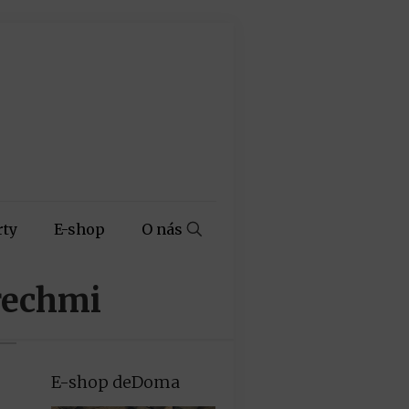
rty
E-shop
O nás
rechmi
E-shop deDoma