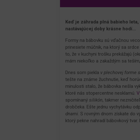
Keď je záhrada plná babieho leta,
nastávajúcej doby krásne hodí...
Formy na bábovku sú vďačnou vecou. 
prinesiete múčnik, na ktorý sa srdc
to, že v kuchyni trošku prekážajú (ok
mám niekoľko a zakaždým sa teším,
Dnes som piekla
v plechovej forme 
tešte na známe žuchnutie, keď horú
minulosti stalo, že bábovka nešla vy
ktoré nás stopercentne nesklamú.
V
spomínaný
silikón
, takmer nezničite
drobčeka. Ešte jednu vychytávku od
dnami
. S rovným dnom získate do v
ktorý pekne nahradí bábovkový tvar. N