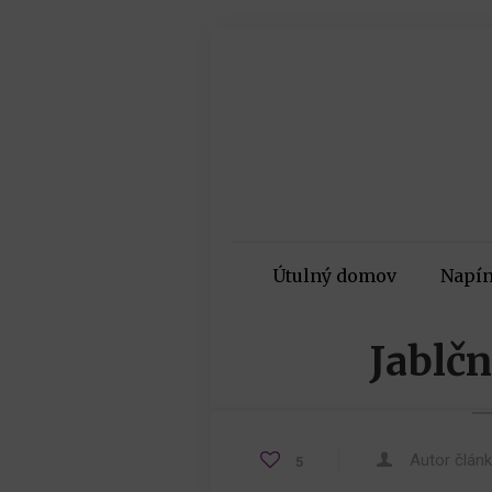
Útulný domov
Napín
Jablč
Autor člán
5