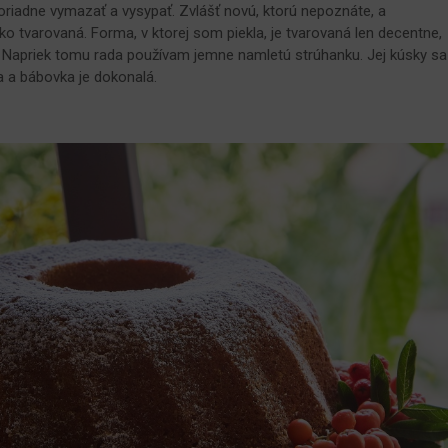
riadne vymazať a vysypať. Zvlášť novú, ktorú nepoznáte, a
ko tvarovaná. Forma, v ktorej som piekla, je tvarovaná len decentne,
 Napriek tomu rada používam jemne namletú strúhanku. Jej kúsky sa
 a bábovka je dokonalá.