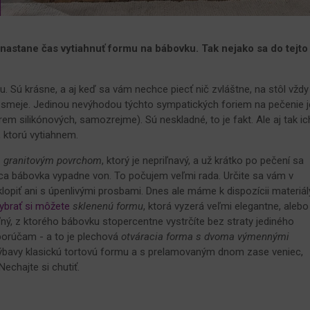
 nastane čas vytiahnuť formu na bábovku. Tak nejako sa do tejto
Sú krásne, a aj keď sa vám nechce piecť nič zvláštne, na stôl vždy
e smeje. Jedinou nevýhodou týchto sympatických foriem na pečenie j
rem silikónových, samozrejme). Sú neskladné, to je fakt. Ale aj tak ic
 ktorú vytiahnem.
s granitovým povrchom
, ktorý je nepriľnavý, a už krátko po pečení sa
ca bábovka vypadne von. To počujem veľmi rada. Určite sa vám v
klopiť ani s úpenlivými prosbami. Dnes ale máme k dispozícii materiál
ybrať si môžete
sklenenú formu
, ktorá vyzerá veľmi elegantne, alebo
ľný, z ktorého bábovku stopercentne vystrčíte bez straty jediného
porúčam - a to je plechová
otváracia forma s dvoma výmennými
ýbavy klasickú tortovú formu a s prelamovaným dnom zase veniec,
echajte si chutiť.