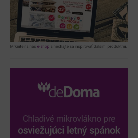
Mrknite na náš
e-shop
a nechajte sa inšpirovať ďalšími produktmi.