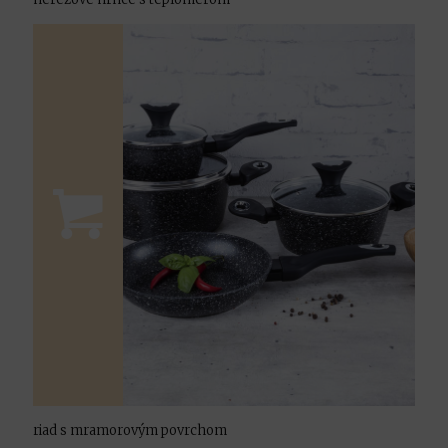
riad s mramorovým povrchom