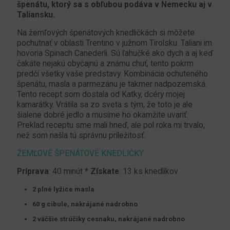
špenátu, ktorý sa s obľubou podáva v Nemecku aj v
Taliansku.
Na žemľových špenátových knedličkách si môžete
pochutnať v oblasti Trentino v južnom Tirolsku. Taliani im
hovoria Spinach Canederli. Sú ľahučké ako dych a aj keď
čakáte nejakú obyčajnú a známu chuť, tento pokrm
predčí všetky vaše predstavy. Kombinácia ochuteného
špenátu, masla a parmezánu je takmer nadpozemská.
Tento recept som dostala od Katky, dcéry mojej
kamarátky. Vrátila sa zo sveta s tým, že toto je ale
šialene dobré jedlo a musíme ho okamžite uvariť.
Preklad receptu sme mali hneď, ale pol roka mi trvalo,
než som našla tú správnu príležitosť.
ŽEMĽOVÉ ŠPENÁTOVÉ KNEDLIČKY
Príprava
: 40 minút *
Získate
: 13 ks knedlíkov
2 plné lyžice masla
60 g cibule, nakrájané nadrobno
2 väčšie strúčiky cesnaku, nakrájané nadrobno