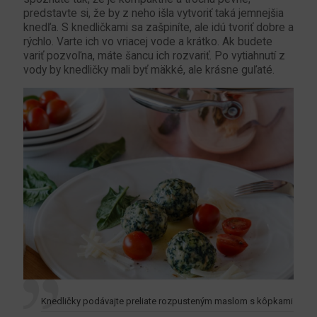
predstavte si, že by z neho išla vytvoriť taká jemnejšia
knedľa. S knedličkami sa zašpiníte, ale idú tvoriť dobre a
rýchlo. Varte ich vo vriacej vode a krátko. Ak budete
variť pozvoľna, máte šancu ich rozvariť. Po vytiahnutí z
vody by knedličky mali byť mäkké, ale krásne guľaté.
Knedličky podávajte preliate rozpusteným maslom s kôpkami