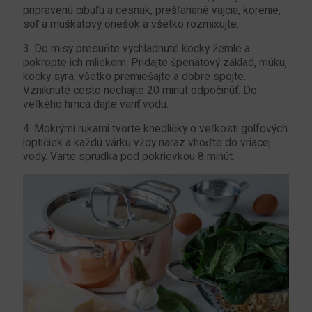
pripravenú cibuľu a cesnak, prešľahané vajcia, korenie,
soľ a muškátový oriešok a všetko rozmixujte.
3. Do misy presuňte vychladnuté kocky žemle a
pokropte ich mliekom. Pridajte špenátový základ, múku,
kocky syra, všetko premiešajte a dobre spojte.
Vzniknuté cesto nechajte 20 minút odpočinúť. Do
veľkého hrnca dajte variť vodu.
4. Mokrými rukami tvorte knedličky o veľkosti golfových
loptičiek a každú várku vždy naraz vhoďte do vriacej
vody. Varte sprudka pod pokrievkou 8 minút.