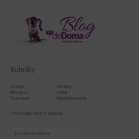
Rubriky
Do bytu
Recepty
Ako na to
Videá
To je trend
Najobľúbenejšie
Odoberajte blog e-mailom