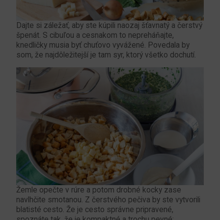
Dajte si záležať, aby ste kúpili naozaj šťavnatý a čerstvý
špenát. S cibuľou a cesnakom to nepreháňajte,
knedličky musia byť chuťovo vyvážené. Povedala by
som, že najdôležitejší je tam syr, ktorý všetko dochutí.
Žemle opečte v rúre a potom drobné kocky zase
navlhčite smotanou. Z čerstvého pečiva by ste vytvorili
blatisté cesto. Že je cesto správne pripravené,
spoznáte tak, že je kompaktné a trochu pevné;