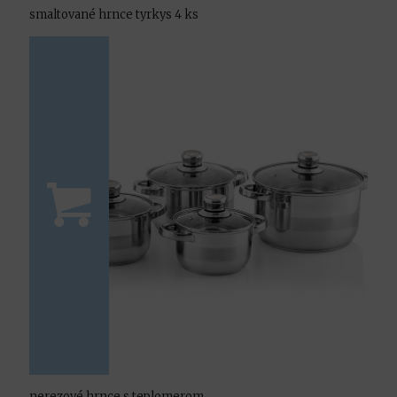
smaltované hrnce tyrkys 4 ks
nerezové hrnce s teplomerom