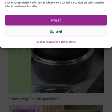
skombinovať s ďalšími informáciami, ktoré ste im poskytli alebo ktoré získali v dôsledku
toho, že používate ich služby.
Prijať
Upraviť
Zásady používania súborov cookie
hrniec s nepriľnavým povrchom