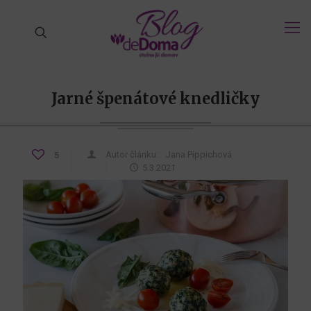
Jarné špenátové knedličky
Autor článku:
Jana Pippichová
5
5.3.2021