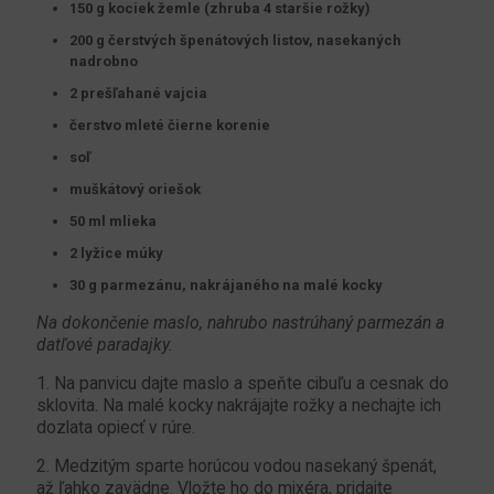
150 g kociek žemle (zhruba 4 staršie rožky)
200 g čerstvých špenátových listov, nasekaných
nadrobno
2 prešľahané vajcia
čerstvo mleté čierne korenie
soľ
muškátový oriešok
50 ml mlieka
2 lyžice múky
30 g parmezánu, nakrájaného na malé kocky
Na dokončenie maslo, nahrubo nastrúhaný parmezán a
datľové paradajky.
1. Na panvicu dajte maslo a speňte cibuľu a cesnak do
sklovita. Na malé kocky nakrájajte rožky a nechajte ich
dozlata opiecť v rúre.
2. Medzitým sparte horúcou vodou nasekaný špenát,
až ľahko zavädne. Vložte ho do mixéra, pridajte