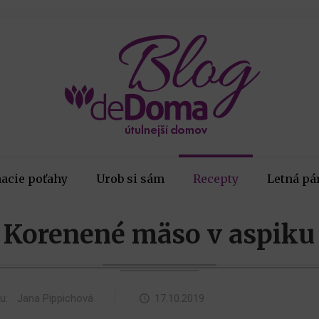
acie poťahy
Urob si sám
Recepty
Letná pá
Korenené mäso v aspiku
ku:
Jana Pippichová
17.10.2019