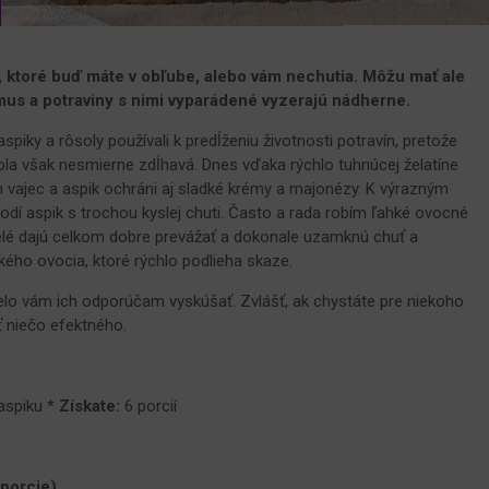
, ktoré buď máte v obľube, alebo vám nechutia. Môžu mať ale
mus a potraviny s nimi vyparádené vyzerajú nádherne.
spiky a rôsoly používali k predĺženiu životnosti potravín, pretože
bola však nesmierne zdĺhavá. Dnes vďaka rýchlo tuhnúcej želatíne
 vajec a aspik ochráni aj sladké krémy a majonézy. K výrazným
odí aspik s trochou kyslej chuti. Často a rada robím ľahké ovocné
lé dajú celkom dobre prevážať a dokonale uzamknú chuť a
kého ovocia, ktoré rýchlo podlieha skaze.
elo vám ich odporúčam vyskúšať. Zvlášť, ak chystáte pre niekoho
ť niečo efektného.
aspiku *
Získate:
6 porcií
 porcie)