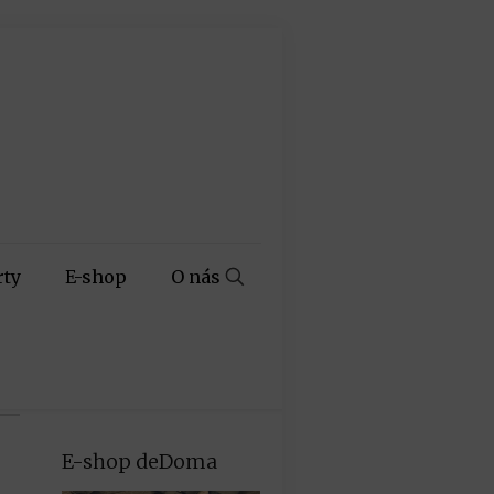
rty
E-shop
O nás
E-shop deDoma