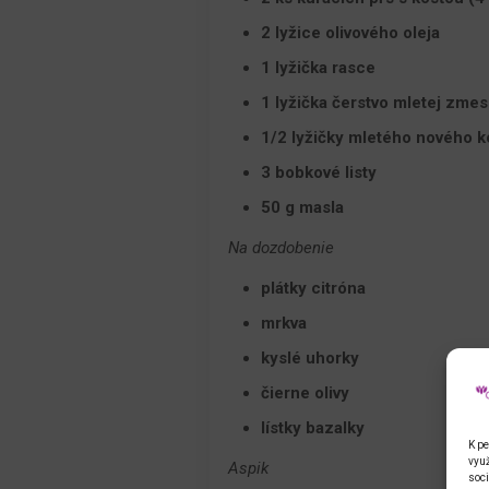
2 lyžice olivového oleja
1 lyžička rasce
1 lyžička čerstvo mletej zmes
1/2 lyžičky mletého nového k
3 bobkové listy
50 g masla
Na dozdobenie
plátky citróna
mrkva
kyslé uhorky
čierne olivy
lístky bazalky
K pe
využ
Aspik
soci