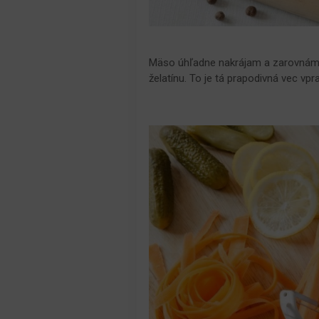
Mäso úhľadne nakrájam a zarovnám 
želatínu. To je tá prapodivná vec vpr