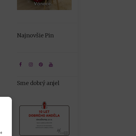
Najnovšie Pin
Sme dobrý anjel
ré