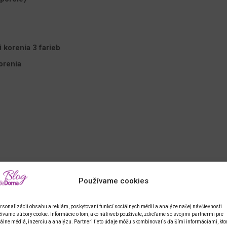
i korenia 3 farieb
orenia
Používame cookies
rsonalizácii obsahu a reklám, poskytovaní funkcí sociálnych médií a analýze našej návštevnosti
ívame súbory cookie. Informácie o tom, ako náš web používate, zdieľame so svojimi partnermi pre
álne médiá, inzerciu a analýzu. Partneri tieto údaje môžu skombinovať s ďalšími informáciami, kto