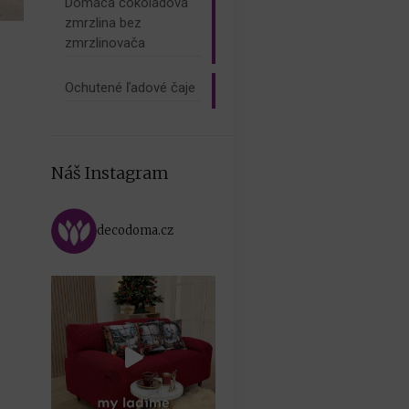
Domáca čokoládová
zmrzlina bez
zmrzlinovača
Ochutené ľadové čaje
Náš Instagram
decodoma.cz