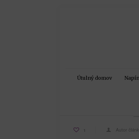
Útulný domov
Napín
Autor člán
1