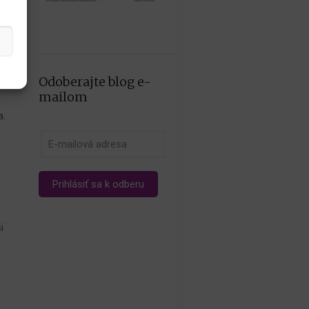
a
Odoberajte blog e-
mailom
a.
i