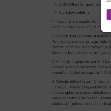
ste 
600-750 ml kuracieho vývaru
8 plátkov želatíny
1. Prsia umyte a osušte. Do misky da
vložte do malého pekáča, v ktorom 
2. Pekáčik dobre uzavrite alobalom a
Potom zložte alobal, prsia prelejte v
Pretože sa mäso úplne rozsýpa, je po
Ideálne si ho môžete pripraviť v pred
3. Medzitým si pripravte asi 3/4 l ku
korenia, 1 bobkovým listom a poliev
preceďte, aby bol čo najčistejší. Ak
4. Zahrejte 600 ml vývaru. V malej m
10 minút, vytlačte z nej prebytočnú 
želatína úplne nerozpustí; tekutina
mäso vo forme. Ešte vlažnou želatín
stuhlo za 1 hodinu, ale môže to trvať 