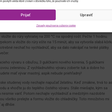
im poskytli alebo ktoré získali v dôsledku toho, že používate ich služby.
Prijať
Upraviť
jte olej, pridajte sypké korenie a premiešajte. Zmesou potrite mäso 
Zásady používania súborov cookie
je rozpustené maslo.
 vložte do rúry vyhriatej na 200 °C na spodný rošt. Pečte 1 hodinu.
ýpekom a vložte do rúry ešte na 15 minút, aby sa vytvorila slabá kôrk
trebné nechať ho vychladnúť, aby sa dalo nakrájať na tenké plátky.
večer.
racieho vývaru s cibuľou, 3 guličkami nového korenia, 5 guličkami
kovou zeleninou. Z vychladnutého vývaru zoberte tuk a dobre ho
 budete mať vývar mastný, aspik nebude priehľadný!
iske studenej vody nechajte napučať želatínu. Keď zmäkne, trvá to as
vodu a vhoďte ju do teplého čistého vývaru. Stále miešajte, kým sa
 sa nesmie variť. Potom nechajte vychladnúť a medzitým nazdobte
ou všetko prelejte a formu vložte do chladničky. Toto množstvo mi
aj dlhšie.