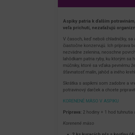
Aspiky patria k ďalším potravinám
veľa príchutí, nezaťažujú organiz
V časoch, keď neboli chladničky, sa a
čiastočne konzervujú. Ich príprava 
nezvädne zelenina, neoschne povrch
lahôdkam patria ryby, ku ktorým sa h
múčniky, ktoré sa vďaka pevnému že
šťavnatosť malín, jahôd a iného kreh
Skrátka s aspikmi som zadobre a vr
potravinový darček a chcete pripravi
KORENENÉ MÄSO V ASPIKU
Príprava:
2 hodiny + 1 hod tuhnutia 
Korenené mäso
2 ks kuracích pŕs s kosťou (4