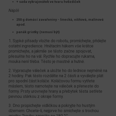
+ sada vykrajovátek ve tvaru hvězdiček
Náplň
250 g domácí zavařeniny - linecká, višňová, malinová
apod.
panák griotky (nemusí být)
1. Sypké přísady vložte do robotu, promíchejte, přidejte
ostatní ingredience. Hnětacím hákem vše krátce
promíchejte, a jakmile se těsto začne spojovat,
přesuňte ho na vál. Rychle ho dopracujte rukama,
mouka není třeba. Těsto je mastné a hutné.
2. Vypracujte váleček a uložte ho do lednice nejméně na
2 hodiny. Pak těsto rozdělte na 2 části a vyválejte plát
pro spodní část koláče. Koláčovou formu vytřete
máslem, těsto namotejte na váleček a přeneste do
formy. Prsty urovnejte hrany a přebytek těsta setřete
pevnou stěrkou z okraje formy.
3. Dno propíchejte vidličkou a pokryjte ho hustým
džemem. Chcete-li, nejprve ho smíchejte s trochou