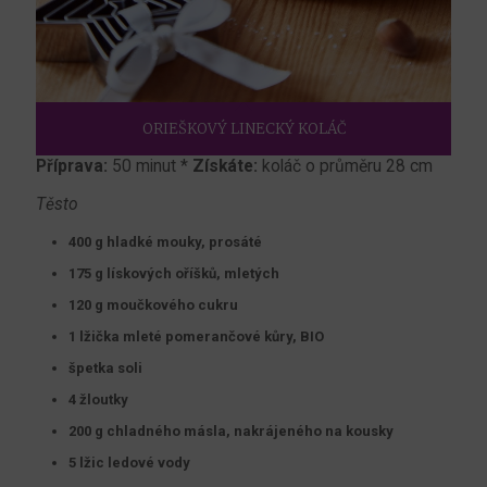
ORIEŠKOVÝ LINECKÝ KOLÁČ
Příprava:
50 minut *
Získáte:
koláč o průměru 28 cm
Těsto
400 g hladké mouky, prosáté
175 g lískových oříšků, mletých
120 g moučkového cukru
1 lžička mleté pomerančové kůry, BIO
špetka soli
4 žloutky
200 g chladného másla, nakrájeného na kousky
5 lžic ledové vody