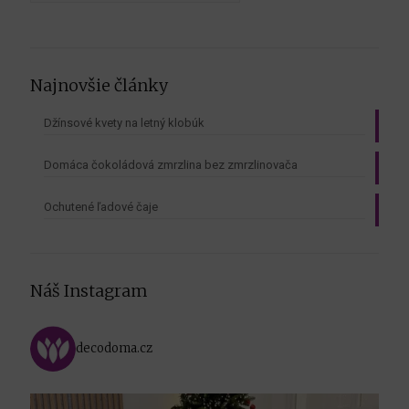
Najnovšie články
Džínsové kvety na letný klobúk
Domáca čokoládová zmrzlina bez zmrzlinovača
Ochutené ľadové čaje
Náš Instagram
decodoma.cz