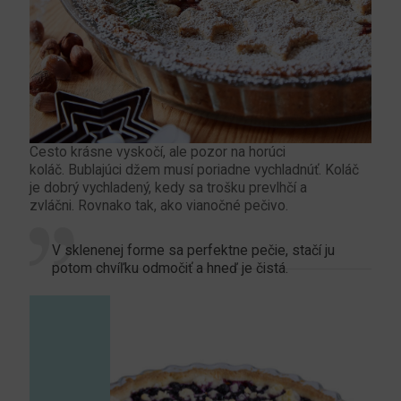
Cesto krásne vyskočí, ale pozor na horúci
koláč. Bublajúci džem musí poriadne vychladnúť. Koláč
je dobrý vychladený, kedy sa trošku prevlhčí a
zvláčni. Rovnako tak, ako vianočné pečivo.
V sklenenej forme sa perfektne pečie, stačí ju
potom chvíľku odmočiť a hneď je čistá.