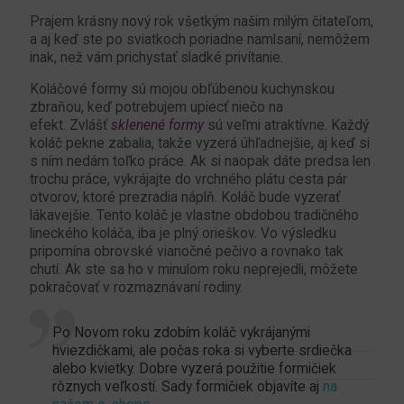
Prajem krásny nový rok všetkým našim milým čitateľom,
a aj keď ste po sviatkoch poriadne namlsaní, nemôžem
inak, než vám prichystať sladké privítanie.
Koláčové formy sú mojou obľúbenou kuchynskou
zbraňou, keď potrebujem upiecť niečo na
efekt. Zvlášť
sklenené formy
sú veľmi atraktívne. Každý
koláč pekne zabalia, takže vyzerá úhľadnejšie, aj keď si
s ním nedám toľko práce. Ak si naopak dáte predsa len
trochu práce, vykrájajte do vrchného plátu cesta pár
otvorov, ktoré prezradia náplň. Koláč bude vyzerať
lákavejšie. Tento koláč je vlastne obdobou tradičného
lineckého koláča, iba je plný orieškov. Vo výsledku
pripomína obrovské vianočné pečivo a rovnako tak
chutí. Ak ste sa ho v minulom roku neprejedli, môžete
pokračovať v rozmaznávaní rodiny.
Po Novom roku zdobím koláč vykrájanými
hviezdičkami, ale počas roka si vyberte srdiečka
alebo kvietky. Dobre vyzerá použitie formičiek
rôznych veľkostí. Sady formičiek objavíte aj
na