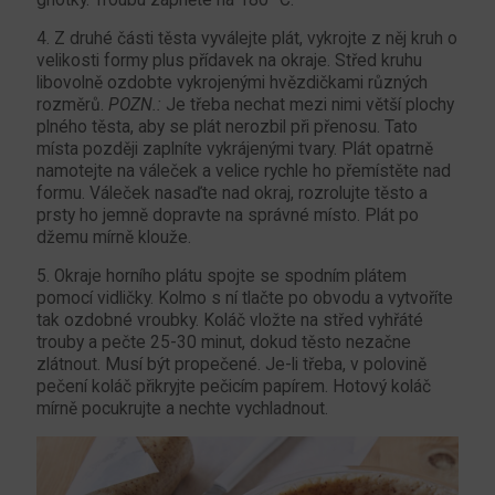
griotky. Troubu zapněte na 180 °C.
4. Z druhé části těsta vyválejte plát, vykrojte z něj kruh o
velikosti formy plus přídavek na okraje. Střed kruhu
libovolně ozdobte vykrojenými hvězdičkami různých
rozměrů.
POZN.:
Je třeba nechat mezi nimi větší plochy
plného těsta, aby se plát nerozbil při přenosu. Tato
místa později zaplníte vykrájenými tvary. Plát opatrně
namotejte na váleček a velice rychle ho přemístěte nad
formu. Váleček nasaďte nad okraj, rozrolujte těsto a
prsty ho jemně dopravte na správné místo. Plát po
džemu mírně klouže.
5. Okraje horního plátu spojte se spodním plátem
pomocí vidličky. Kolmo s ní tlačte po obvodu a vytvoříte
tak ozdobné vroubky. Koláč vložte na střed vyhřáté
trouby a pečte 25-30 minut, dokud těsto nezačne
zlátnout. Musí být propečené. Je-li třeba, v polovině
pečení koláč přikryjte pečicím papírem. Hotový koláč
mírně pocukrujte a nechte vychladnout.