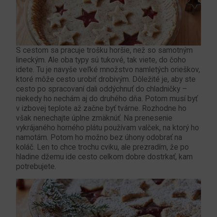
S cestom sa pracuje trošku horšie, než so samotným
lineckým. Ale oba typy sú tukové, tak viete, do čoho
idete. Tu je navyše veľké množstvo namletých orieškov,
ktoré môže cesto urobiť drobivým. Dôležité je, aby ste
cesto po spracovaní dali oddýchnuť do chladničky –
niekedy ho nechám aj do druhého dňa. Potom musí byť
v izbovej teplote až začne byť tvárne. Rozhodne ho
však nenechajte úplne zmäknúť. Na prenesenie
vykrájaného horného plátu používam valček, na ktorý ho
namotám. Potom ho možno bez úhony odobrať na
koláč. Len to chce trochu cviku, ale prezradím, že po
hladine džemu ide cesto celkom dobre dostrkať, kam
potrebujete.