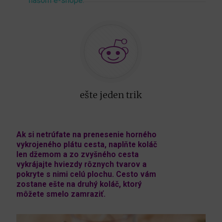
našom e-shope.
ešte jeden trik
Ak si netrúfate na prenesenie horného
vykrojeného plátu cesta, naplňte koláč
len džemom a zo zvyšného cesta
vykrájajte hviezdy rôznych tvarov a
pokryte s nimi celú plochu. Cesto vám
zostane ešte na druhý koláč, ktorý
môžete smelo zamraziť.