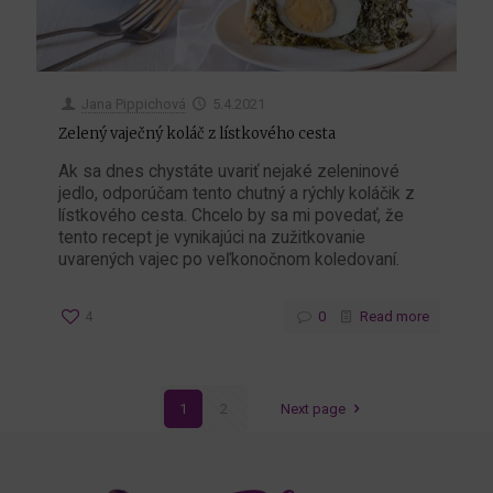
Jana Pippichová
5.4.2021
Zelený vaječný koláč z lístkového cesta
Ak sa dnes chystáte uvariť nejaké zeleninové
jedlo, odporúčam tento chutný a rýchly koláčik z
lístkového cesta. Chcelo by sa mi povedať, že
tento recept je vynikajúci na zužitkovanie
uvarených vajec po veľkonočnom koledovaní.
4
0
Read more
1
2
Next page