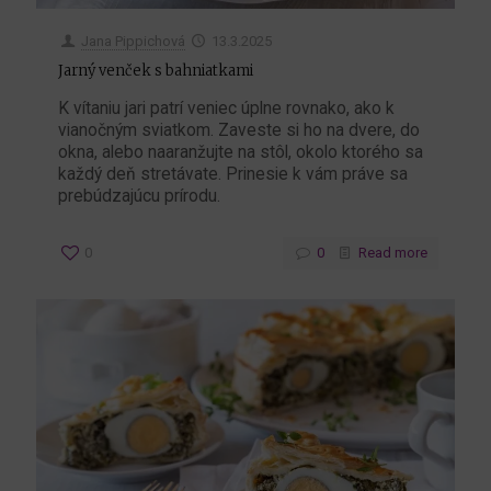
Jana Pippichová
13.3.2025
Jarný venček s bahniatkami
K vítaniu jari patrí veniec úplne rovnako, ako k
vianočným sviatkom. Zaveste si ho na dvere, do
okna, alebo naaranžujte na stôl, okolo ktorého sa
každý deň stretávate. Prinesie k vám práve sa
prebúdzajúcu prírodu.
0
0
Read more