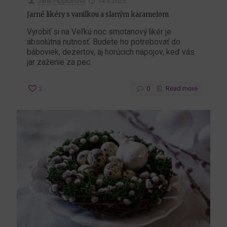
Jana Pippichová
14.3.2025
Jarné likéry s vanilkou a slaným karamelom
Vyrobiť si na Veľkú noc smotanový likér je
absolútna nutnosť. Budete ho potrebovať do
báboviek, dezertov, aj horúcich nápojov, keď vás
jar zaženie za pec.
2
0
Read more