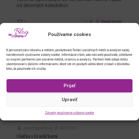
od šikovných koledníkov.
1
0
Read more
Používame cookies
K personalizácii obsahu a reklám, poskytovaní funkcí sociálnych médií a analýze našej
návštevnosti využívame súbory cookie. Informácie o tom, ako náš web používate, zdieľame
so svojimi partnermi pre sociálne médiá, inzerciu a analýzu. Partneri tieto údaje môžu
skombinovať s ďalšími informáciami, ktoré ste im poskytli alebo ktoré získali v dôsledku
toho, že používate ich služby.
Prijať
Upraviť
Zásady používania súborov cookie
Jana Pippichová
20.3.2025
Ošatka s krasličkami