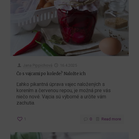
Jana Pippichová
16.4.2025
Čo s vajcami po kolede? Naložte ich
Ľahko pikantná úprava vajec naložených s
korením a červenou repou, je možná pre vás
niečo nové. Vajcia sú výborné a určite vám
zachutia.
1
0
Read more