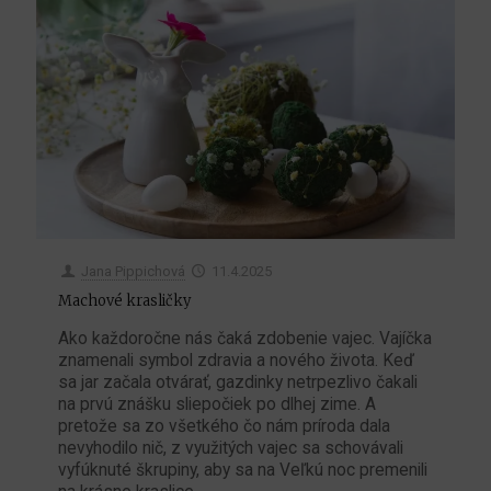
Jana Pippichová
11.4.2025
Machové krasličky
Ako každoročne nás čaká zdobenie vajec. Vajíčka
znamenali symbol zdravia a nového života. Keď
sa jar začala otvárať, gazdinky netrpezlivo čakali
na prvú znášku sliepočiek po dlhej zime. A
pretože sa zo všetkého čo nám príroda dala
nevyhodilo nič, z využitých vajec sa schovávali
vyfúknuté škrupiny, aby sa na Veľkú noc premenili