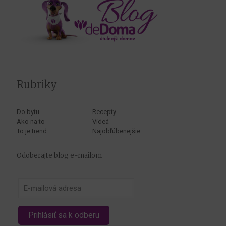
Rubriky
Do bytu
Recepty
Ako na to
Videá
To je trend
Najobľúbenejšie
Odoberajte blog e-mailom