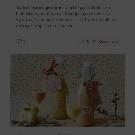
Maľovanými vajíčkami sa od nepamäti platí za
blahodárny akt šibania. Obyčajne povedané za
výprask, kedy nám živý prútik z vŕby, brezy alebo
osiky postúpi svoju živú silu.
2
0
Read more