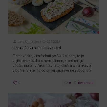
Jana Chmelíková
25.3.2026
Hermelínová nátierka s vajcami
Pomazánka, ktorá chutí po Veľkej noci, to je
vajíčková klasika s hermelínom, ktorú milujú
všetci, nielen vďaka šťavnatej chuti a chrumkavej
cibuľke. Viete, na čo pri jej príprave nezabudnúť?
0
0
Read more