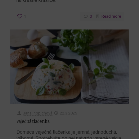
na krásne kraslice.
1
0
Read more
Jana Pippichová
22.3.2025
Vaječná tlačenka
Domáca vaječná tlačenka je jemná, jednoduchá,
výborná. Spotrebujte do nej natvrdo varené vajcia