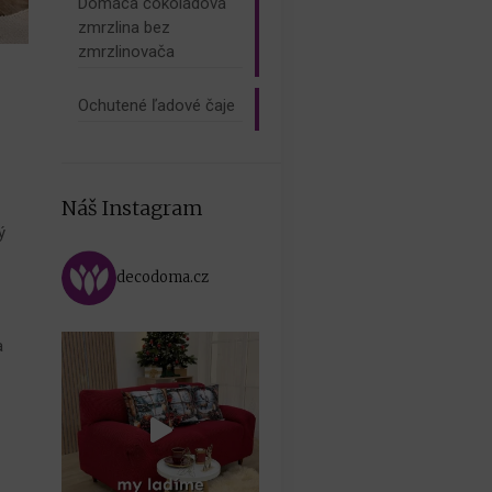
Domáca čokoládová
zmrzlina bez
zmrzlinovača
Ochutené ľadové čaje
Náš Instagram
ý
decodoma.cz
a