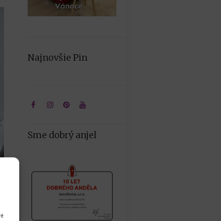
Najnovšie Pin
Sme dobrý anjel
ré