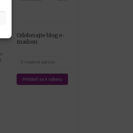
Odoberajte blog e-
mailom
ov
ž