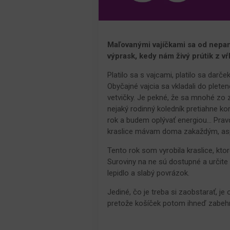
Maľovanými vajíčkami sa od nepam
výprask, kedy nám živý prútik z vŕ
Platilo sa s vajcami, platilo sa darče
Obyčajné vajcia sa vkladali do plete
vetvičky. Je pekné, že sa mnohé zo 
nejaký rodinný koledník pretiahne 
rok a budem oplývať energiou... Pr
kraslice mávam doma zakaždým, as
Tento rok som vyrobila kraslice, kt
Suroviny na ne sú dostupné a určite
lepidlo a slabý povrázok.
Jediné, čo je treba si zaobstarať, j
pretože košíček potom ihneď zabehn