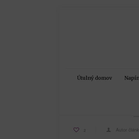
Útulný domov
Napín
Autor člán
2