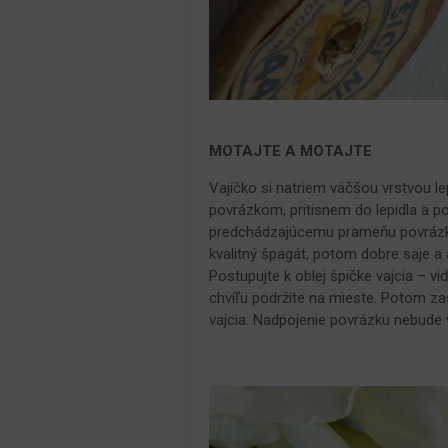
MOTAJTE A MOTAJTE
Vajíčko si natriem väčšou vrstvou le
povrázkom, pritisnem do lepidla a p
predchádzajúcemu prameňu povrázku. 
kvalitný špagát, potom dobre saje a 
Postupujte k oblej špičke vajcia – v
chvíľu podržíte na mieste. Potom zas
vajcia. Nadpojenie povrázku nebude v