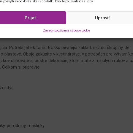
im poskytli alebo ktoré získali v dôsledku toho, že používate ich služby.
Prijať
Upraviť
Zásady používania súborov cookie
RASLICE
jcia. Potrebujete k tomu trošku pevnejší základ, než sú škrupiny. Je
ebo plastové. Oboje zakúpite v kvetinárstve, v potrebách pre výtvarník
rázkov schováte aj pestré dekorácie, ktoré máte z minulých rokov a u
. Celkom si pripravte:
azníctva
y, prírodniny, mašličky