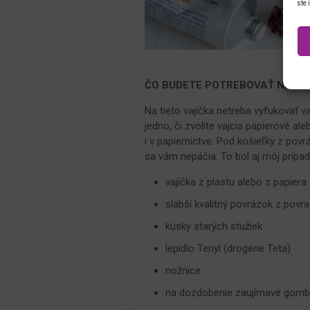
ste 
ČO BUDETE POTREBOVAŤ NA K
Na tieto vajíčka netreba vyfukovať va
jedno, či zvolíte vajcia papierové al
i v papiernictve. Pod košieľky z pov
sa vám nepáčia. To bol aj môj prípad
vajíčka z plastu alebo z papiera
slabší kvalitný povrázok z povr
kúsky starých stužiek
lepidlo Tenyl (drogérie Teta)
nožnice
na dozdobenie zaujímavé gombík