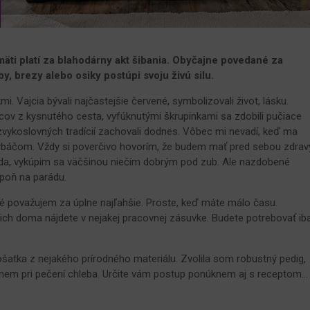
äti platí za blahodárny akt šibania. Obyčajne povedané za
by, brezy alebo osiky postúpi svoju živú silu.
kmi. Vajcia bývali najčastejšie červené, symbolizovali život, lásku.
ncov z kysnutého cesta, vyfúknutými škrupinkami sa zdobili pučiace
zvykoslovných tradícií zachovali dodnes. Vôbec mi nevadí, keď ma
korbáčom. Vždy si poverčivo hovorím, že budem mať pred sebou zdrav
avda, vykúpim sa väčšinou niečím dobrým pod zub. Ale nazdobené
poň na parádu.
oré považujem za úplne najľahšie. Proste, keď máte málo času.
 ich doma nájdete v nejakej pracovnej zásuvke. Budete potrebovať ib
e ošatka z nejakého prírodného materiálu. Zvolila som robustný pedig,
em pri pečení chleba. Určite vám postup ponúknem aj s receptom...