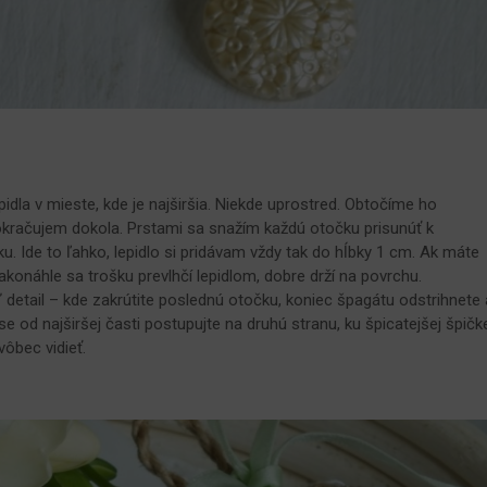
pidla v mieste, kde je najširšia. Niekde uprostred. Obtočíme ho
okračujem dokola. Prstami sa snažím každú otočku prisunúť k
Ide to ľahko, lepidlo si pridávam vždy tak do hĺbky 1 cm. Ak máte
akonáhle sa trošku prevlhčí lepidlom, dobre drží na povrchu.
iď detail – kde zakrútite poslednú otočku, koniec špagátu odstrihnete 
e od najširšej časti postupujte na druhú stranu, ku špicatejšej špičk
ôbec vidieť.