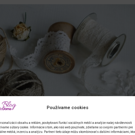
Používame cookies
rsonalizácii obsahu a reklám, poskytovaní funkcí sociálnych médií a analýze našej návštevnosti
ívame súbory cookie. Informácie o tom, ako náš web používate, zdieľame so svojimi partnermi pre
álne médiá, inzerciu a analýzu. Partneri tieto údaje môžu skombinovať s ďalšími informáciami, kto