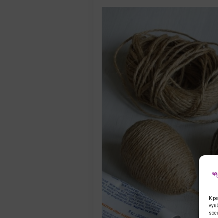
K pe
využ
soci