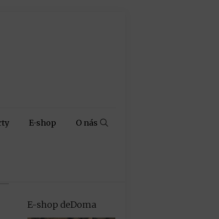
rty
E-shop
O nás
E-shop deDoma