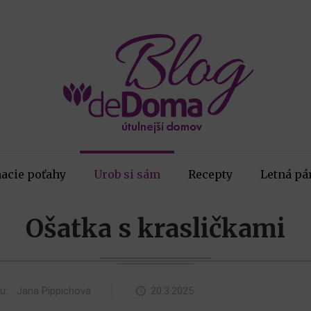
acie poťahy
Urob si sám
Recepty
Letná pá
Ošatka s krasličkami
ku:
Jana Pippichová
20.3.2025