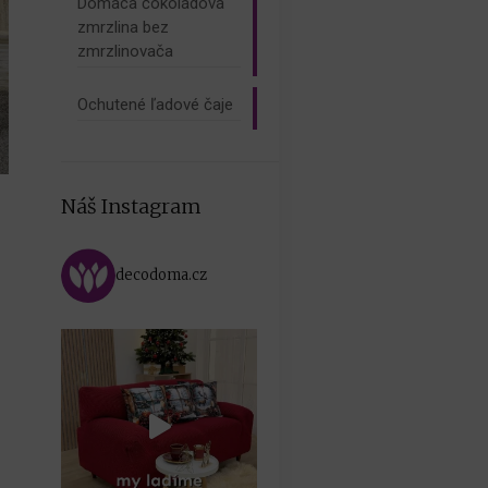
Domáca čokoládová
zmrzlina bez
zmrzlinovača
Ochutené ľadové čaje
Náš Instagram
decodoma.cz