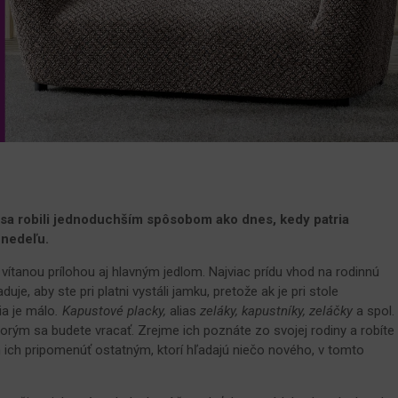
sa robili jednoduchším spôsobom ako dnes, kedy patria
 nedeľu.
ítanou prílohou aj hlavným jedlom. Najviac prídu vhod na rodinnú
je, aby ste pri platni vystáli jamku, pretože ak je pri stole
ia je málo
. Kapustové placky,
alias
zeláky, kapustníky, zeláčky
a spol.
orým sa budete vracať. Zrejme ich poznáte zo svojej rodiny a robíte
m ich pripomenúť ostatným, ktorí hľadajú niečo nového, v tomto