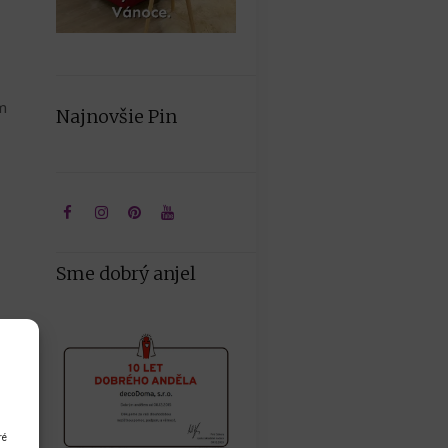
ým
Najnovšie Pin
Sme dobrý anjel
ré