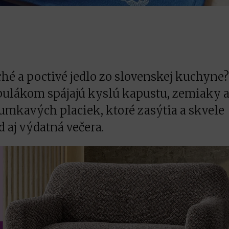
hé a poctivé jedlo zo slovenskej kuchyne
bulákom spájajú kyslú kapustu, zemiaky 
umkavých placiek, ktoré zasýtia a skvele
 aj výdatná večera.