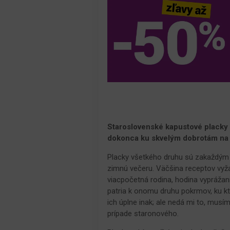
Staroslovenské kapustové placky 
dokonca ku skvelým dobrotám na
Placky všetkého druhu sú zakaždým v
zimnú večeru. Väčšina receptov vyžadu
viacpočetná rodina, hodina vyprážan
patria k onomu druhu pokrmov, ku kt
ich úplne inak; ale nedá mi to, musí
prípade staronového.