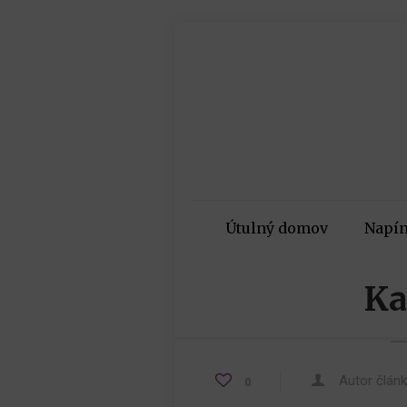
Útulný domov
Napín
Ka
Autor člán
0