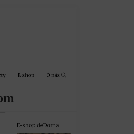
rty
E-shop
O nás
kom
E-shop deDoma