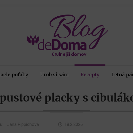
acie poťahy
Urob si sám
Recepty
Letná pá
pustové placky s cibulá
ku:
Jana Pippichová
18.2.2026