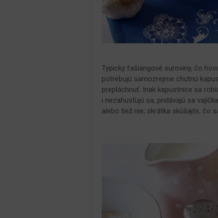
Typicky fašiangové suroviny, čo hov
potrebujú samozrejme chutnú kapustu
prepláchnuť. Inak kapustnice sa robi
i nezahusťujú sa, pridávajú sa vajíč
alebo tiež nie; skrátka skúšajte, čo 