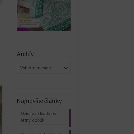
?
a
Archív
Archív
Najnovšie články
Džínsové kvety na
letný klobúk