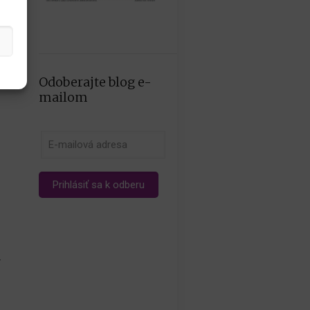
Odoberajte blog e-
mailom
-