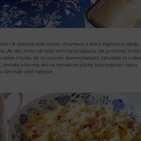
oríte? A výsledok bude horúci, chrumkavý a dobrý. Kapustové placky
. Ak vám tento rok vyšla veľmi kyslá kapusta, tak ju môžete troch
a nielen z kyslej, ale zo surovej i dusenej kapusty, zahusťujú sa múko
ka, zemiaky a korenie ako na zemiakové placky, teda majorán i rascu,
sa vám bude zdať najlepšie.