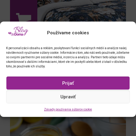
Používame cookies
K personalizácii obsahu a reklám, poskytovaní funkcí sociálnych médií a analýze našej
návštevnosti využívame súbory cookie. Informácie o tom, ako náš web používate, zdieľame
so svojimi partnermi pre sociálne médiá, inzerciu a analýzu. Partneri tieto údaje môžu
skombinovať s ďalšími informáciami, ktoré ste im poskytli alebo ktoré získali v dôsledku
toho, že používate ich služby.
Prijať
Posteľné obliečky Dual Feel CLAUDIA
Čo by sa vám mohlo ešte páčiť?
Upraviť
Zásady používania súborov cookie