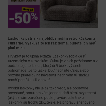
Laskonky patria k najobľúbenejším retro kúskom z
cukrárne. Vyskúšajte ich raz doma, budete ich mať
plnú misu.
Prvýkrát je to úplná extáza. Laskonky robia česť
tuzemským cukrovinkám. Cukru je v nich požehnane a v
podstate je to iba on, ktorý drží bielkový sneh
pohromade. Je to ťažké; buď nečítajte ďalej, alebo
pozvite priateľov na návštevu, nech vám tú sladkú
smršť pomôžu zlikvidovať.
Vyrobiť laskonky nie je až taká veda, ale popravde
povedané, ponúkam vám jednoduchší bleskový recept
(aký sa vám zaručene podarí), avšak cukrárske
laskonky sú trochu zložitejšie. Na prípravu snehového