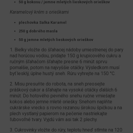
50 g kokosu / jemne mletých lieskových orieškov
Karamelový krém s orieškami
plechovka Salka Karamel
250 g dobrého masla
50 g jemne mletých lieskových orieškov
1. Bielky vložte do šľahacej nádoby umiestnenej do pary
nad horúcou vodou, pridajte 150 g krupicového cukru a
ručným šľahačom šľahajte presne 6 minút sprvu
pomalšie, potom na najvyššie otáčky. Výsledkom musí
byť lesklý, úplne hustý sneh. Rúru vyhrejte na 150 °C.
2. Misu presuňte do robota, na sneh preosejte
práškový cukor a šľahajte na vysoké otáčky ďalších 6
minút. Do hotového pevného snehu ručne vmiešajte
kokos alebo jemne mleté ​​oriešky. Snehom naplňte
cukrárske vrecko s rovno rezanou širokou špičkou a na
plech vystlaný papierom na pečenie nastriekajte
ľubovoľné tvary. Vyjdú vám asi tak 2 plechy.
3. Cukrovinky vložte do rúry, teplotu hneď stlmte na 120