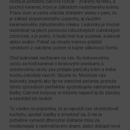
cesta je potrebný cukrový rozvar - zvarený na nitku, a
poctivý karamel, ktorý je základom nadýchaného krému.
Prácu som si veľmi uľahčila šľahaním snehu v pare, čo
je základ stopercentného úspechu, aj využitím
karamelového zahusteného mlieka. Laskonky je možné
nastriekať na plech pomocou robustnejších
cukrárskych
zdobičiek
, a je jedno, či budú mať tvar pusiniek, koliesok
alebo oválov. Pokiaľ sa chcete tvarovo priblížiť
výrobkom z cukrárne, potom si kúpte silikónovú formu.
Chuť laskoniek nechávam na vás. Ku kokosovému
cestu sa hodí karamel s lieskovými orieškami, k
orechovému cestu zas pridajte parížsky krém a treba
trochu čokolády navrch. Skúste to. Možnože vás
laskonky zaujmú ako tip na vianočné pečenie, pretože
týmto spôsobom perfektne spotrebujete nahromadené
bielky. Cukrové korpusy si môžete napiecť aj do zásoby
a nazdobiť ich neskôr.
To všetko mi pripomína, že je najvyšší čas skontrolovať
kuchyňu, upratať šuplíky a žmurknúť sa, či nie je
potrebné vymeniť dlhoročné šľahacie misy za
modernejšie s nešmykľavými dnami, alebo dokúpiť nové