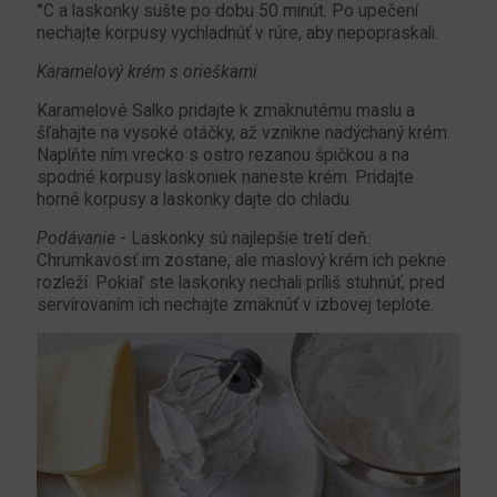
°C a laskonky sušte po dobu 50 minút. Po upečení
nechajte korpusy vychladnúť v rúre, aby nepopraskali.
Karamelový krém s orieškami
Karamelové Salko pridajte k zmäknutému maslu a
šľahajte na vysoké otáčky, až vznikne nadýchaný krém.
Naplňte ním vrecko s ostro rezanou špičkou a na
spodné korpusy laskoniek naneste krém. Pridajte
horné korpusy a laskonky dajte do chladu.
Podávanie
- Laskonky sú najlepšie tretí deň.
Chrumkavosť im zostane, ale maslový krém ich pekne
rozleží. Pokiaľ ste laskonky nechali príliš stuhnúť, pred
servírovaním ich nechajte zmäknúť v izbovej teplote.