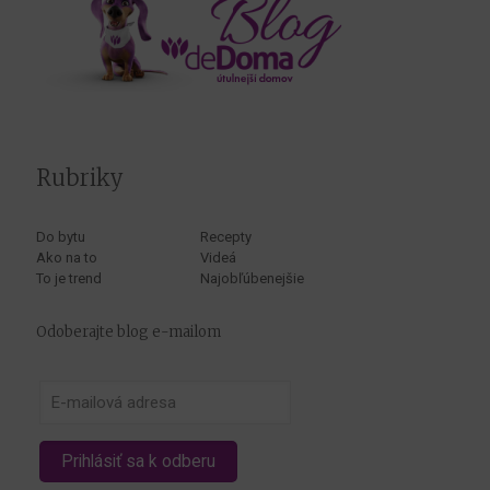
Rubriky
Do bytu
Recepty
Ako na to
Videá
To je trend
Najobľúbenejšie
Odoberajte blog e-mailom