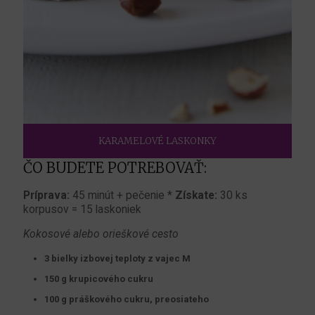
KARAMELOVÉ LASKONKY
ČO BUDETE POTREBOVAŤ:
Príprava:
45 minút + pečenie *
Získate:
30 ks
korpusov = 15 laskoniek
Kokosové alebo orieškové cesto
3 bielky izbovej teploty z vajec M
150 g krupicového cukru
100 g práškového cukru, preosiateho