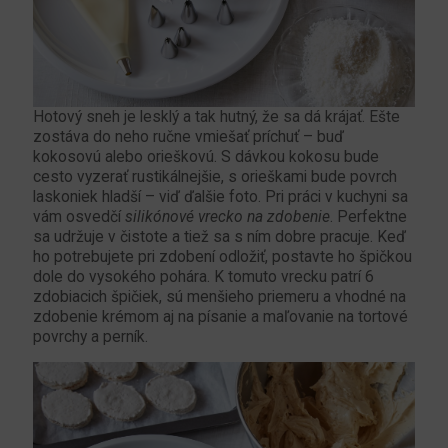
Hotový sneh je lesklý a tak hutný, že sa dá krájať. Ešte
zostáva do neho ručne vmiešať príchuť – buď
kokosovú alebo orieškovú. S dávkou kokosu bude
cesto vyzerať rustikálnejšie, s orieškami bude povrch
laskoniek hladší – viď ďalšie foto. Pri práci v kuchyni sa
vám osvedčí
silikónové vrecko na zdobenie
. Perfektne
sa udržuje v čistote a tiež sa s ním dobre pracuje. Keď
ho potrebujete pri zdobení odložiť, postavte ho špičkou
dole do vysokého pohára. K tomuto vrecku patrí 6
zdobiacich špičiek, sú menšieho priemeru a vhodné na
zdobenie krémom aj na písanie a maľovanie na tortové
povrchy a perník.