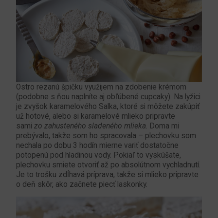
Ostro rezanú špičku využijem na zdobenie krémom
(podobne s ňou naplníte aj obľúbené cupcaky). Na lyžici
je zvyšok karamelového Salka, ktoré si môžete zakúpiť
už hotové, alebo si karamelové mlieko pripravte
sami
zo zahusteného sladeného mlieka
. Doma mi
prebývalo, takže som ho spracovala – plechovku som
nechala po dobu 3 hodín mierne variť dostatočne
potopenú pod hladinou vody. Pokiaľ to vyskúšate,
plechovku smiete otvoriť až po absolútnom vychladnutí.
Je to trošku zdĺhavá príprava, takže si mlieko pripravte
o deň skôr, ako začnete piecť laskonky.