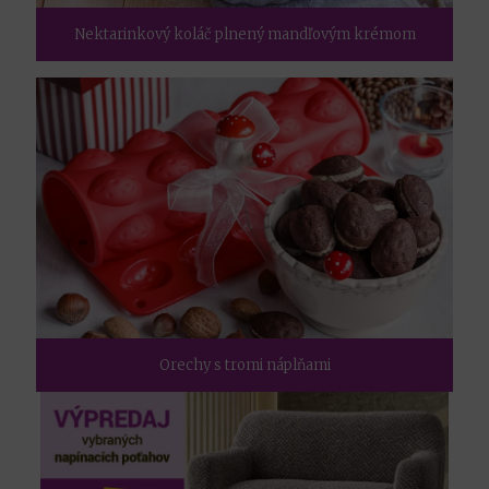
Nektarinkový koláč plnený mandľovým krémom
Orechy s tromi náplňami