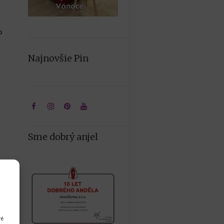
p
Najnovšie Pin
Sme dobrý anjel
ré