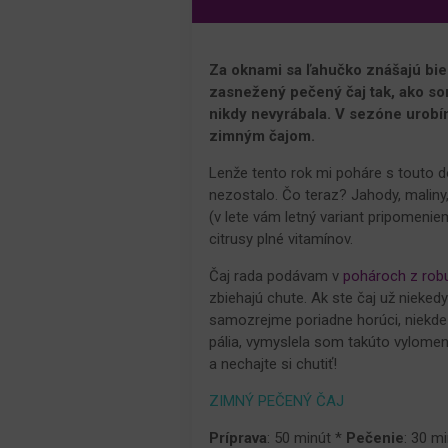
Za oknami sa ľahučko znášajú bi
zasnežený pečený čaj tak, ako som
nikdy nevyrábala. V sezóne urobí
zimným čajom.
Lenže tento rok mi poháre s touto d
nezostalo. Čo teraz? Jahody, maliny,
(v lete vám letný variant pripomeni
citrusy plné vitamínov.
Čaj rada podávam v
pohároch z rob
zbiehajú chute. Ak ste čaj už niekedy
samozrejme poriadne horúci, niekde 
pália, vymyslela som takúto vylomenin
a nechajte si chutiť!
ZIMNÝ PEČENÝ ČAJ
Príprava
: 50 minút *
Pečenie
: 30 m