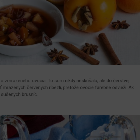
 zo zmrazeného ovocia. To som nikdy neskúšala, ale do čerstvej
 mrazených červených ríbezlí, pretože ovocie farebne osvieži. Ak
ť sušených brusníc.