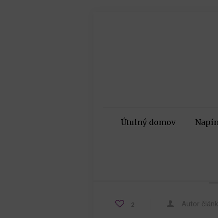
Útulný domov
Napín
Autor člán
2