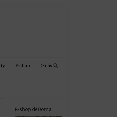
rty
E-shop
O nás
E-shop deDoma