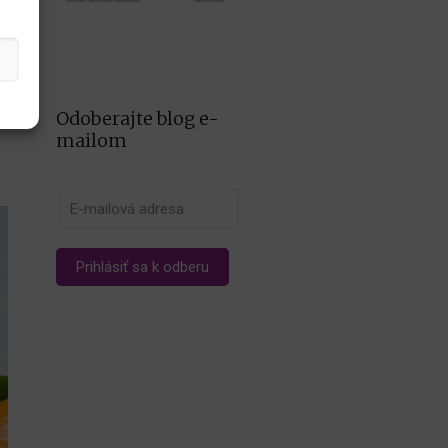
Odoberajte blog e-
mailom