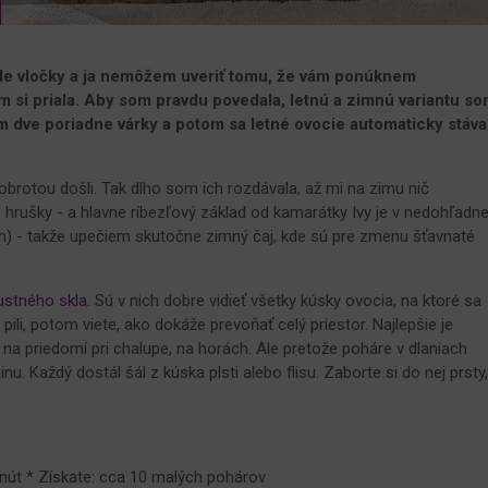
ele vločky a ja nemôžem uveriť tomu, že vám ponúknem
 si priala. Aby som pravdu povedala, letnú a zimnú variantu s
m dve poriadne várky a potom sa letné ovocie automaticky stáva
obrotou došli. Tak dlho som ich rozdávala, až mi na zimu nič
 hrušky - a hlavne ríbezľový základ od kamarátky Ivy je v nedohľadn
em) - takže upečiem skutočne zimný čaj, kde sú pre zmenu šťavnaté
ustného skla
. Sú v nich dobre vidieť všetky kúsky ovocia, na ktoré sa
 pili, potom viete, ako dokáže prevoňať celý priestor. Najlepšie je
na priedomí pri chalupe, na horách. Ale pretože poháre v dlaniach
u. Každý dostál šál z kúska plsti alebo flisu. Zaborte si do nej prsty
inút * Získate: cca 10 malých pohárov