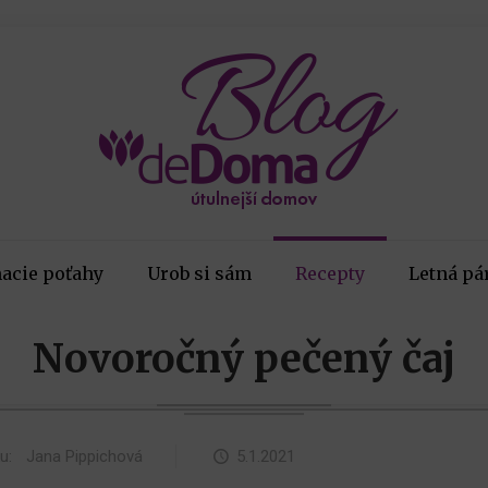
acie poťahy
Urob si sám
Recepty
Letná pá
Novoročný pečený čaj
ku:
Jana Pippichová
5.1.2021