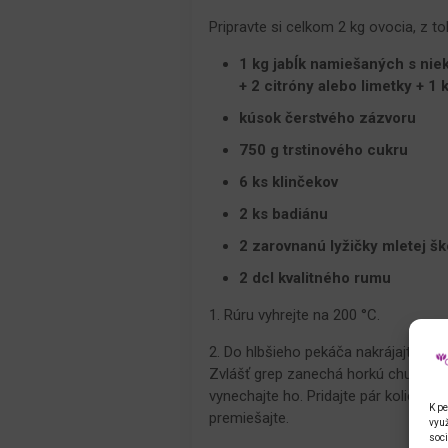
Pripravte si celkom 2 kg ovocia, z to
1 kg jabĺk namiešaných s nie
+ 2 citróny alebo limetky + 1 
kúsok čerstvého zázvoru
750 g trstinového cukru
6 ks klinčekov
2 ks badiánu
2 zarovnanú lyžičky mletej šk
2 dcl kvalitného rumu
1. Rúru vyhrejte na 200 °C.
2. Do hlbšieho pekáča nakrájajte ovo
Zvlášť grep zanechá horkú chuť, takž
vynechajte ho. Pridajte pár koliesok
K pe
premiešajte.
využ
soci