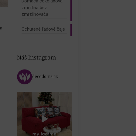
Domáca čokoládová
zmrzlina bez
zmrzlinovača
om
Ochutené ľadové čaje
Náš Instagram
e
decodoma.cz
,