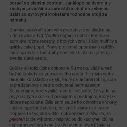
poradí so slaným cestom. Jar klope na dvere a v
kuchyni ju väčšinou sprevádza chuť na zeleninu.
Šalát so syrovými kroketami rozhodne stojí za
námahu.
Domácu pekáreň som vám predstavila na sladko na
videu (uvidíte
TU
). Všetko dopadlo dobre, testovala
som dva rôzne recepty, z ktorých vznikli šišky, muffiny a
guličky cake pops. Práve posledné spomínané guličky
ma inšpirovali k tomu, aby som elektrickému prístroju
zverila slané cesto.
Guličky sú totiž úplne dokonalé. Sú trošku väčšie, než
bežné krokety zo zemiakového cesta. Tie mám veľmi
rada, ale ku skladbe šalátu, ktorý na jar rada robím, som
si predstavovala cesto ochutené parmezánom.
Samozrejme, keď vzniká recept, nečakáte, že vyjde na
prvýkrát, tým skôr, keď pracujete s prístrojom, ktorý tak
dobre nepoznáte. Bála som sa, že ho otvorím a krokety
nájdem spečené alebo pripálené taviacim so syrom.
Dopadlo to tak, ako vidíte. Boli senzačné. Myslím, že
pekáreň
bude výbornou inšpiráciou do kuchyne. Idú na
nej spracovať najrôznejšie druhy ciest. Vyskúšajte ju.