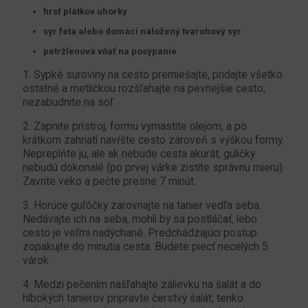
hrsť plátkov uhorky
syr feta alebo domáci naložený tvarohový syr
petržlenová vňať na posypanie
1. Sypké suroviny na cesto premiešajte, pridajte všetko
ostatné a metličkou rozšľahajte na pevnejšie cesto;
nezabudnite na soľ.
2. Zapnite prístroj, formu vymastite olejom, a po
krátkom zahriatí navŕšte cesto zároveň s výškou formy.
Nepreplňte ju, ale ak nebude cesta akurát, guličky
nebudú dokonalé (po prvej várke zistíte správnu mieru).
Zavrite veko a pečte presne 7 minút.
3. Horúce guľôčky zarovnajte na tanier vedľa seba.
Nedávajte ich na seba, mohli by sa postláčať, lebo
cesto je veľmi nadýchané. Predchádzajúci postup
zopakujte do minutia cesta. Budete piecť necelých 5
várok.
4. Medzi pečením našľahajte zálievku na šalát a do
hlbokých tanierov pripravte čerstvý šalát, tenko