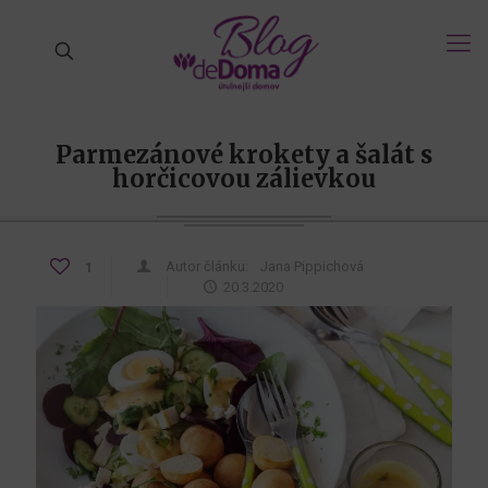
Parmezánové krokety a šalát s
horčicovou zálievkou
Autor článku:
Jana Pippichová
1
20.3.2020