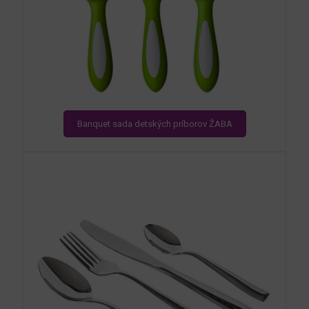
Banquet sada detských príborov ŽABA