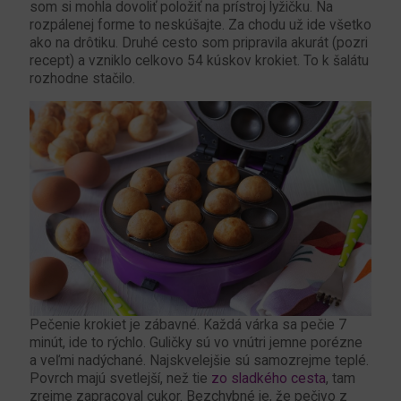
som si mohla dovoliť položiť na prístroj lyžičku. Na
rozpálenej forme to neskúšajte. Za chodu už ide všetko
ako na drôtiku. Druhé cesto som pripravila akurát (pozri
recept) a vzniklo celkovo 54 kúskov krokiet. To k šalátu
rozhodne stačilo.
Pečenie krokiet je zábavné. Každá várka sa pečie 7
minút, ide to rýchlo. Guličky sú vo vnútri jemne porézne
a veľmi nadýchané. Najskvelejšie sú samozrejme teplé.
Povrch majú svetlejší, než tie
zo sladkého cesta
, tam
zrejme zapracoval cukor. Bezchybné je, že pečivo z