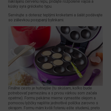
nakrájanú červenú repu, pridajte rozpolené vajcia a
kúsky syra gréckeho typu.
Servírujte s doteraz teplými kroketami a šalát podávajte
so zálievkou posypaný bylinkami.
Finálne cesto je hutnejšie (tu skúšam, koľko bude
potrebovať parmezánu a s prvou várkou som začala
opatrne). Formu pekárne mierne vymastite olejom a
pomocou lyžičky naplňte jednotlivé políčka zarovno s
okrajom. Formu mám kvôli foteniu ešte studenú, preto