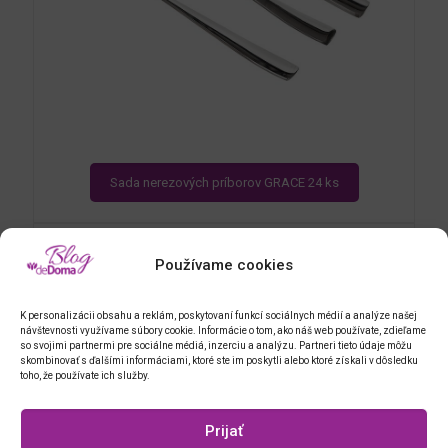
Sada nerezových príborov GRACE 24 ks
Používame cookies
K personalizácii obsahu a reklám, poskytovaní funkcí sociálnych médií a analýze našej
návštevnosti využívame súbory cookie. Informácie o tom, ako náš web používate, zdieľame
so svojimi partnermi pre sociálne médiá, inzerciu a analýzu. Partneri tieto údaje môžu
skombinovať s ďalšími informáciami, ktoré ste im poskytli alebo ktoré získali v dôsledku
toho, že používate ich služby.
Prijať