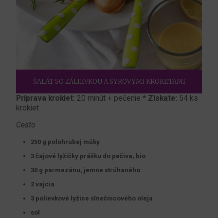
ŠALÁT SO ZÁLIEVKOU A SYROVÝMI KROKETAMI
Príprava krokiet:
20 minút + pečenie *
Získate:
54 ks
krokiet
Cesto
250 g polohrubej múky
3 čajové lyžičky prášku do pečiva, bio
30 g parmezánu, jemne strúhaného
2 vajcia
3 polievkové lyžice slnečnicového oleja
soľ