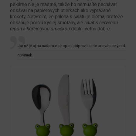
pekárne nie je mastné, takže ho nemusíte nechávať
odsávať na papierových utierkach ako vyprážané
krokety. Netvrdím, že príloha k šalátu je diétna, pretože
obsahuje porciu kyslej smotany, ale
šalát s červenou
repou a horčicovou omáčkou
doplní veľmi dobre.
Jar už je aj na našom e-shope a pripravili sme pre vás celý rad
noviniek.