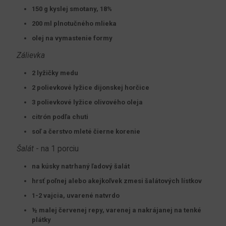
150 g kyslej smotany, 18%
200 ml plnotučného mlieka
olej na vymastenie formy
Zálievka
2 lyžičky medu
2 polievkové lyžice dijonskej horčice
3 polievkové lyžice olivového oleja
citrón podľa chuti
soľ a čerstvo mleté čierne korenie
Šalát
- na 1 porciu
na kúsky natrhaný ľadový šalát
hrsť poľnej alebo akejkoľvek zmesi šalátových lístkov
1-2 vajcia, uvarené natvrdo
½ malej červenej repy, varenej a nakrájanej na tenké
plátky