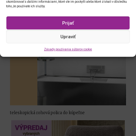
skombinovať s ďalšími informáciami, ktoré ste im poskytli alebo ktoré získali v dôsledku
toho, že používate ich služby.
Prijať
Upraviť
Zásady používania súborov cookie
teleskopická rohová polica do kúpeľne