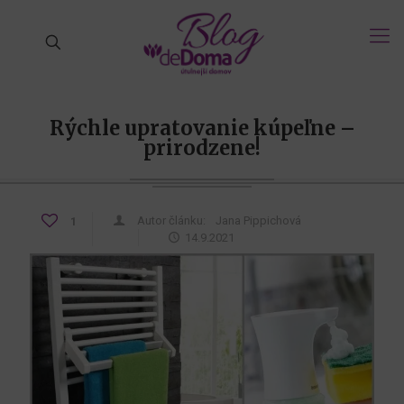
Rýchle upratovanie kúpeľne –
prirodzene!
Autor článku:
Jana Pippichová
1
14.9.2021