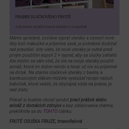
PRANIE SLUČKOVÉHO FROTÉ
a domáce zmäkčovanie uterákov a osušiek
Máme upratané, zostáva vyprať uteráky a zavesiť nové.
Aby boli mäkučké a príjemne savé, je potrebné dodržať
rad pravidiel. Iste viete, že nové uteráky je nutné pred
prvým použitím aspoň 2 × vyprať, aby sa slučky zatiahli.
Ale mohlo sa vám stať, že ste na svoje uteráky použili
aviváž, ktorá im dobre nerobí a teraz už nie sú príjemné
na dotyk. Na staršie slučkové uteráky z bavlny a
bambusových vlákien môžete vyskúšať recept našich
babičiek, ktoré vedeli, že obyčajná sóda na pranie, je
nad zlato:
Pokiaľ si budete chcieť vyrobiť
prací prášok alebo
aviváž z domácich zdrojov
a bez záťažovania chémie,
prekliknite sa do
TOHTO
článku.
FROTÉ OSUŠKA FIRUZE, tmavofialová