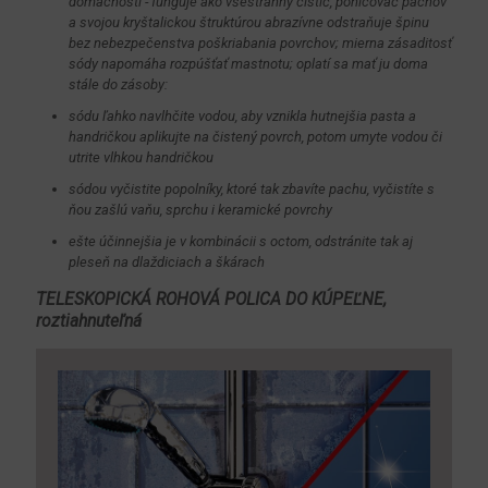
domácnosti - funguje ako všestranný čistič, pohlcovač pachov
a svojou kryštalickou štruktúrou abrazívne odstraňuje špinu
bez nebezpečenstva poškriabania povrchov; mierna zásaditosť
sódy napomáha rozpúšťať mastnotu; oplatí sa mať ju doma
stále do zásoby:
sódu ľahko navlhčite vodou, aby vznikla hutnejšia pasta a
handričkou aplikujte na čistený povrch, potom umyte vodou či
utrite vlhkou handričkou
sódou vyčistite popolníky, ktoré tak zbavíte pachu, vyčistíte s
ňou zašlú vaňu, sprchu i keramické povrchy
ešte účinnejšia je v kombinácii s octom, odstránite tak aj
pleseň na dlaždiciach a škárach
TELESKOPICKÁ ROHOVÁ POLICA DO KÚPEĽNE,
roztiahnuteľná