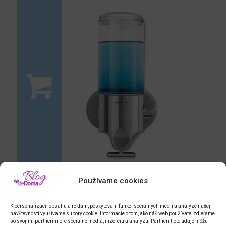
Používame cookies
nástenný dávkovač mydla
K personalizácii obsahu a reklám, poskytovaní funkcí sociálnych médií a analýze našej
návštevnosti využívame súbory cookie. Informácie o tom, ako náš web používate, zdieľame
so svojimi partnermi pre sociálne médiá, inzerciu a analýzu. Partneri tieto údaje môžu