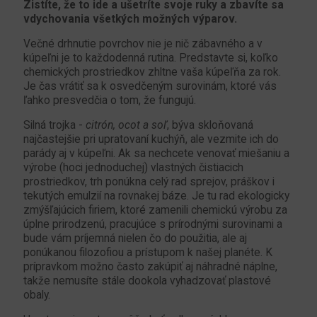
Zistíte, že to ide a ušetríte svoje ruky a zbavíte sa
vdychovania všetkých možných výparov.
Večné drhnutie povrchov nie je nič zábavného a v
kúpeľni je to každodenná rutina. Predstavte si, koľko
chemických prostriedkov zhltne vaša kúpeľňa za rok.
Je čas vrátiť sa k osvedčeným surovinám, ktoré vás
ľahko presvedčia o tom, že fungujú.
Silná trojka -
citrón, ocot a soľ
, býva skloňovaná
najčastejšie pri upratovaní kuchýň, ale vezmite ich do
parády aj v kúpeľni. Ak sa nechcete venovať miešaniu a
výrobe (hoci jednoduchej) vlastných čistiacich
prostriedkov, trh ponúkna celý rad sprejov, práškov i
tekutých emulzií na rovnakej báze. Je tu rad ekologicky
zmýšľajúcich firiem, ktoré zamenili chemickú výrobu za
úplne prirodzenú, pracujúce s prírodnými surovinami a
bude vám príjemná nielen čo do použitia, ale aj
ponúkanou filozofiou a prístupom k našej planéte. K
prípravkom možno často zakúpiť aj náhradné náplne,
takže nemusíte stále dookola vyhadzovať plastové
obaly.