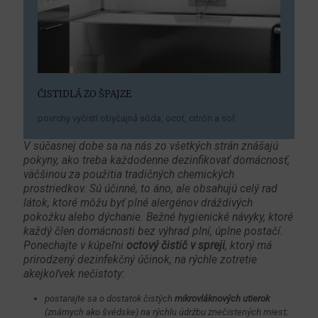
ČISTIDLÁ ZO ŠPAJZE
povrchy vyčistí obyčajná sóda, ocot, citrón a soľ
V súčasnej dobe sa na nás zo všetkých strán znášajú
pokyny, ako treba každodenne dezinfikovať domácnosť,
väčšinou za použitia tradičných chemických
prostriedkov. Sú účinné, to áno, ale obsahujú celý rad
látok, ktoré môžu byť plné alergénov dráždivých
pokožku alebo dýchanie. Bežné hygienické návyky, ktoré
každý člen domácnosti bez výhrad plní, úplne postačí.
Ponechajte v kúpeľni
octový čistič v spreji
, ktorý má
prirodzený dezinfekčný účinok, na rýchle zotretie
akejkoľvek nečistoty:
postarajte sa o dostatok čistých
mikrovláknových utierok
(známych ako švédske) na rýchlu údržbu znečistených miest;