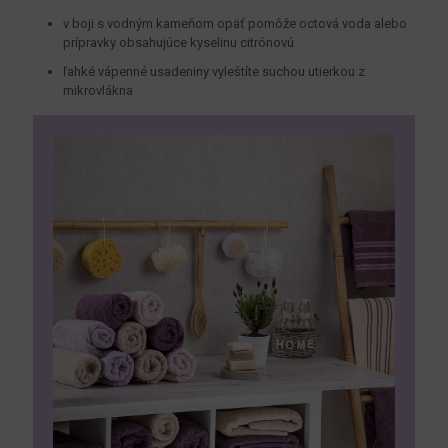
v boji s vodným kameňom opäť pomôže octová voda alebo
prípravky obsahujúce kyselinu citrónovú
ľahké vápenné usadeniny vyleštíte suchou utierkou z
mikrovlákna