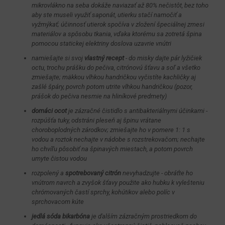
mikrovlákno na seba dokáže naviazať až 80% nečistôt, bez toho
aby ste museli využiť saponát, utierku stačí namočiť a
vyžmýkať; účinnosť utierok spočíva v zložení špeciálnej zmesi
materiálov a spôsobu tkania, vďaka ktorému sa zotretá špina
pomocou statickej elektriny doslova uzavrie vnútri
namiešajte si svoj
vlastný recept
- do misky dajte pár lyžičiek
octu, trochu prášku do pečiva, citrónovú šťavu a soľ a všetko
zmiešajte; mäkkou vlhkou handričkou vyčistíte kachličky aj
zašlé špáry, povrch potom utrite vlhkou handričkou (pozor,
prášok do pečiva nesmie na hliníkové predmety)
domáci ocot
je zázračné čistidlo s antibakteriálnymi účinkami -
rozpúšťa tuky, odstráni pleseň aj špinu vrátane
choroboplodných zárodkov; zmiešajte ho v pomere 1: 1 s
vodou a roztok nechajte v nádobe s rozstrekovačom; nechajte
ho chvíľu pôsobiť na špinavých miestach, a potom povrch
umyte čistou vodou
rozpolený a
spotrebovaný citrón
nevyhadzujte - obráťte ho
vnútrom navrch a zvyšok šťavy použite ako hubku k vylešteniu
chrómovaných častí sprchy, kohútikov alebo políc v
sprchovacom kúte
jedlá sóda bikarbóna
je ďalším zázračným prostriedkom do