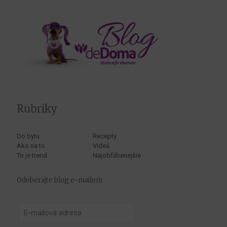
Rubriky
Do bytu
Recepty
Ako na to
Videá
To je trend
Najobľúbenejšie
Odoberajte blog e-mailom