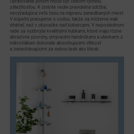
Upratovanie potom môže byť celkom rýchlou
záležitosťou. K čistote vedie pravidelná údržba,
nevyžadujúca veľa času na nápravu zanedbaných miest.
V kúpeľni pracujeme s vodou, takže sa môžeme inak
oháňať, než v obývačke nad kobercami. V neposlednom
rade sa vyzbrojte kvalitnými hubkami, ktoré majú rôzne
abrazívne povrchy, umývacími handričkami a utierkami z
mikrovlákien dokonale absorbujúcimi vlhkosť
a zanechávajúcimi za sebou lesk ako blesk.