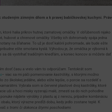
rí k studeným zimným dňom a k pravej babičkovskej kuchyni. Práv
m, ktoré halia príkrov hutnej zamatovej omáčky. V obľúbenosti nijako
ové, hubové a chrenové omáčky. Všetky ich dohromady spája jedna
 smotany na šľahanie. To už je dosť kalórií pohromade, ale bude ešte
 pribudne ešte smotana kyslá. Výhodou je, že omáčka je výborná k
e sa dá vystríhať tradičným knedľám, a koniec koncov si môžete dať
trím dosť času a vrelo vám to odporúčam. Tentokrát som
lo
– viac sa mi páči pomenovanie
kastróliky
, s ktorými možno
lo zo školskej jedálne, alebo ešte lepšie, o porcie sa rozdeliť s
kamarátmi. Vybrala som si červené plastové dvoj kastróliky, ktoré
ie uši a hoci misky vyzerajú malé, zmestí sa do nich pohodlne
 ponuke nájdete výrobky z plastu aj z nerezu, prípadne kombináciu
 obalu, ktorý výrazne predĺži dobu, kedy jedlo zostane teplé. K
osič
s tromi či dokonca štyrmi poschodiami
.