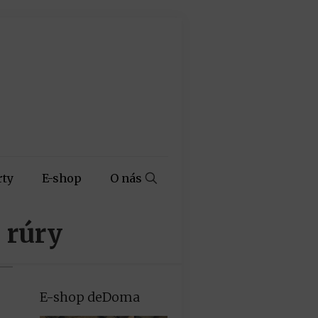
rty
E-shop
O nás
 rúry
E-shop deDoma