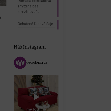
Domáca čokoládová
zmrzlina bez
zmrzlinovača
e
Ochutené ľadové čaje
Náš Instagram
decodoma.cz