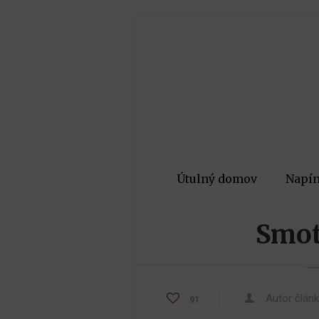
Útulný domov
Napín
Smot
Autor člán
91