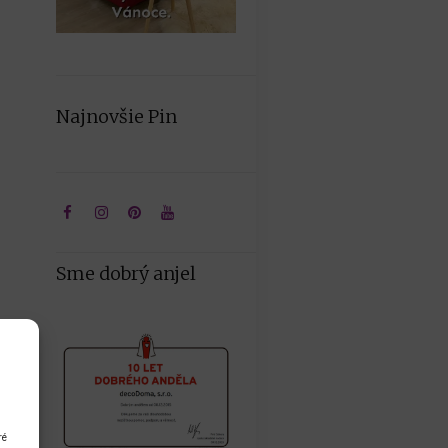
Najnovšie Pin
Sme dobrý anjel
ré