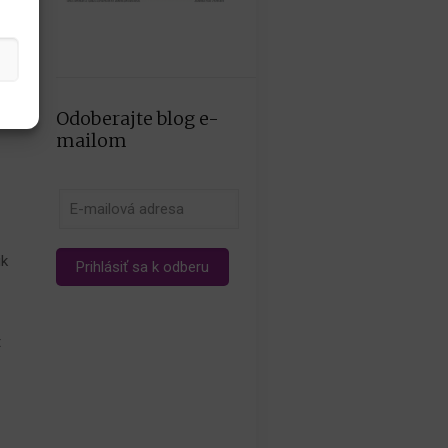
Odoberajte blog e-
mailom
ik
t