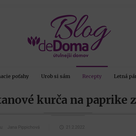
acie poťahy
Urob si sám
Recepty
Letná pá
anové kurča na paprike z
ku:
Jana Pippichová
21.2.2022