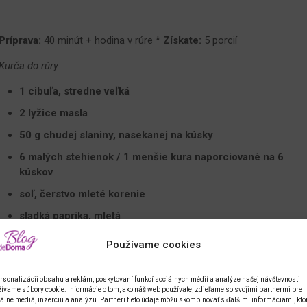
Príprava:
40 minút + hodina v rúre *
Získate:
5 porcií
Kurča do rúry
1 cibuľa, stredne veľká
2 lyžice masla
50 g chudej slaniny, nasekanej na kúsky
6 malých stehienok / 1 menšie kura naporciované na 6
kúskov
soľ, čerstvo mleté ​​korenie
sladká paprika, mletá
5 guličiek nového korenia
Používame cookies
6 guličiek čierneho korenia
rsonalizácii obsahu a reklám, poskytovaní funkcí sociálnych médií a analýze našej návštevnosti
4 bobkové listy
ívame súbory cookie. Informácie o tom, ako náš web používate, zdieľame so svojimi partnermi pre
álne médiá, inzerciu a analýzu. Partneri tieto údaje môžu skombinovať s ďalšími informáciami, kto
3 vetvičky čerstvého tymianu / 1 lyžička sušeného