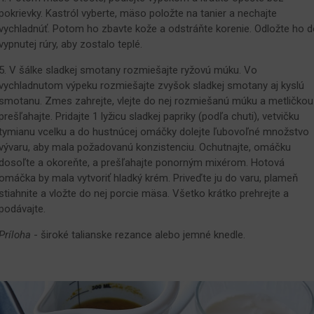
pokrievky. Kastról vyberte, mäso položte na tanier a nechajte
vychladnúť. Potom ho zbavte kože a odstráňte korenie. Odložte ho d
vypnutej rúry, aby zostalo teplé.
5. V šálke sladkej smotany rozmiešajte ryžovú múku. Vo
vychladnutom výpeku rozmiešajte zvyšok sladkej smotany aj kyslú
smotanu. Zmes zahrejte, vlejte do nej rozmiešanú múku a metličkou
prešľahajte. Pridajte 1 lyžicu sladkej papriky (podľa chuti), vetvičku
tymianu vcelku a do hustnúcej omáčky dolejte ľubovoľné množstvo
vývaru, aby mala požadovanú konzistenciu. Ochutnajte, omáčku
dosoľte a okoreňte, a prešľahajte ponorným mixérom. Hotová
omáčka by mala vytvoriť hladký krém. Priveďte ju do varu, plameň
stiahnite a vložte do nej porcie mäsa. Všetko krátko prehrejte a
podávajte.
Príloha
- široké talianske rezance alebo jemné knedle.