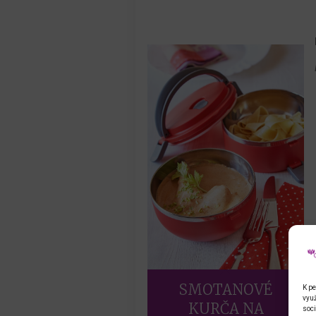
SMOTANOVÉ
K pe
využ
KURČA NA
soci