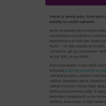
Uvarte si skvelé jedlo, ktoré pat
babičky ho vedeli najlepšie.
Kurča na paprike patrí k sýtym jedlá
nepokrivkáva za trojlístkom sviečk
ingrediencia a to štvrť liter sladkej
horšie – do tejto paprikovej omáčky
zemiakom, tak aj k cestovinám, takž
len pár lyžíc, ak sa udržíte.
Kurča pripravujem v rúre, takže uše
testovala
praktické prepravky na jed
odkráčať do práce, priniesť v nich jed
rodičmi, dospelými deťmi i hladnými 
zaberú minimum miesta. Majú sklápac
bežná porcia hlavného jedla. V našej
kastrólikov vkladajúcich sa do termo
veľkému stravovaniu si kúpte jedlon