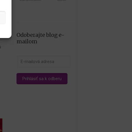
Odoberajte blog e-
mailom
s