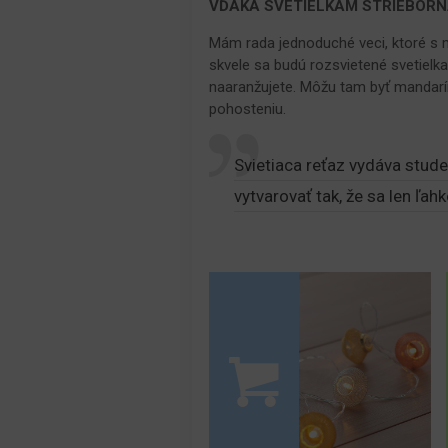
VĎAKA SVETIELKAM STRIEBORN
Mám rada jednoduché veci, ktoré s 
skvele sa budú rozsvietené svetielk
naaranžujete. Môžu tam byť mandarín
pohosteniu.
Svietiaca reťaz vydáva studen
vytvarovať tak, že sa len ľ