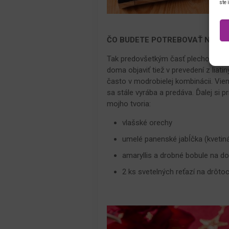
ste 
ČO BUDETE POTREBOVAŤ NA SV
Tak predovšetkým časť plechového v
doma objaviť tiež v prevedení z liat
často v modrobielej kombinácii. Vi
sa stále vyrába a predáva. Ďalej si p
mojho tvoria:
vlašské orechy
umelé panenské jabĺčka (kvetin
amaryllis a drobné bobule na d
2 ks svetelných reťazí na drôtoc