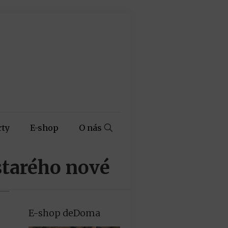
rty
E-shop
O nás
starého nové
E-shop deDoma