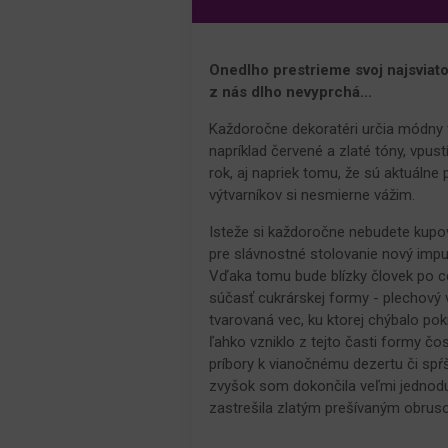
Onedlho prestrieme svoj najsviato
z nás dlho nevyprchá...
Každoročne dekoratéri určia módny t
napríklad červené a zlaté tóny, vpus
rok, aj napriek tomu, že sú aktuálne 
výtvarníkov si nesmierne vážim.
Isteže si každoročne nebudete kupova
pre slávnostné stolovanie nový impul
Vďaka tomu bude blízky človek po cel
súčasť cukrárskej formy - plechový v
tvarovaná vec, ku ktorej chýbalo po
ľahko vzniklo z tejto časti formy č
príbory k vianočnému dezertu či spŕš
zvyšok som dokončila veľmi jednod
zastrešila zlatým prešívaným obrus