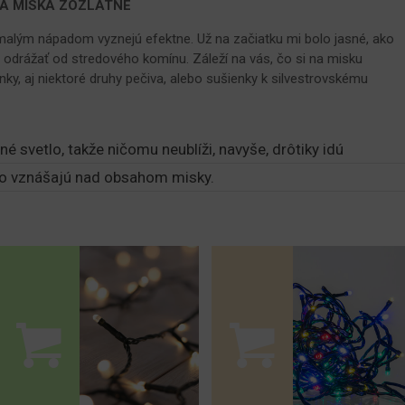
Á MISKA ZOZLATNE
malým nápadom vyznejú efektne. Už na začiatku mi bolo jasné, ako
a odrážať od stredového komínu. Záleží na vás, čo si na misku
ky, aj niektoré druhy pečiva, alebo sušienky k silvestrovskému
é svetlo, takže ničomu neublíži, navyše, drôtiky idú
ahko vznášajú nad obsahom misky.