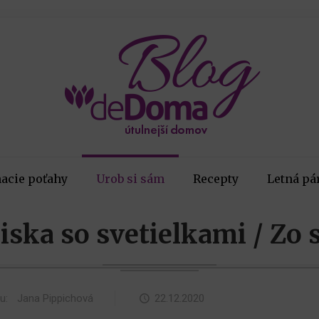
acie poťahy
Urob si sám
Recepty
Letná pá
iska so svetielkami / Zo 
ku:
Jana Pippichová
22.12.2020