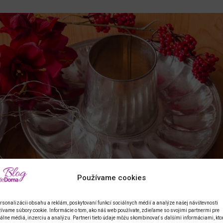
Používame cookies
rsonalizácii obsahu a reklám, poskytovaní funkcí sociálnych médií a analýze našej návštevnosti
ívame súbory cookie. Informácie o tom, ako náš web používate, zdieľame so svojimi partnermi pre
álne médiá, inzerciu a analýzu. Partneri tieto údaje môžu skombinovať s ďalšími informáciami, kto