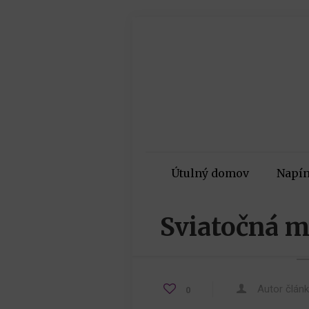
Útulný domov
Napín
Sviatočná m
Autor člán
0