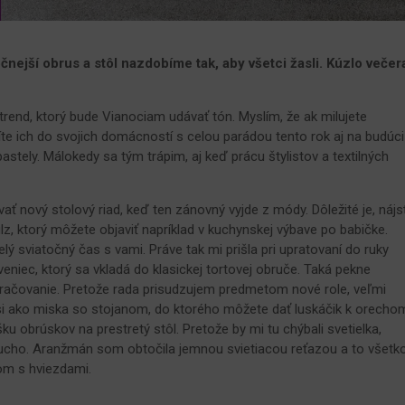
čnejší obrus a stôl nazdobíme tak, aby všetci žasli. Kúzlo večer
rend, ktorý bude Vianociam udávať tón. Myslím, že ak milujete
títe ich do svojich domácností s celou parádou tento rok aj na budúci
pastely. Málokedy sa tým trápim, aj keď prácu štylistov a textilných
ť nový stolový riad, keď ten zánovný vyjde z módy. Dôležité je, nájs
z, ktorý môžete objaviť napríklad v kuchynskej výbave po babičke.
ý sviatočný čas s vami. Práve tak mi prišla pri upratovaní do ruky
eniec, ktorý sa vkladá do klasickej tortovej obruče. Taká pekne
kračovanie. Pretože rada prisudzujem predmetom nové role, veľmi
osi ako miska so stojanom, do ktorého môžete dať luskáčik k orecho
ku obrúskov na prestretý stôl. Pretože by mi tu chýbali svetielka,
ucho. Aranžmán som obtočila jemnou svietiacou reťazou a to všetk
om s hviezdami.