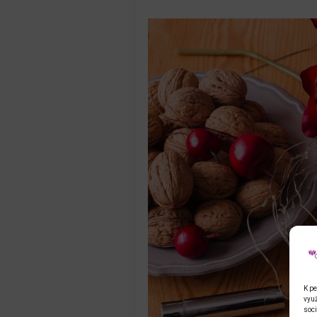
K pe
využ
soci