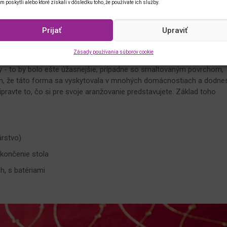
im poskytli alebo ktoré získali v dôsledku toho, že používate ich služby.
Prijať
Upraviť
IETIACI ARANŽMÁN
Zásady používania súborov cookie
enca, v ktorom sa najčastejšie pečie bábovkové cesto. Môžete ho
iny - to by bolo ešte úžasnejšie, prípadne so smaltovaným povrchom,
em, že táto forma sa vyskytovala v mnohých domácnostiach a dodne
ripravte to, čo si pre svoje aranžovanie predstavujete. Základ toho
árstvo)
okončenie stola
h, s batériami