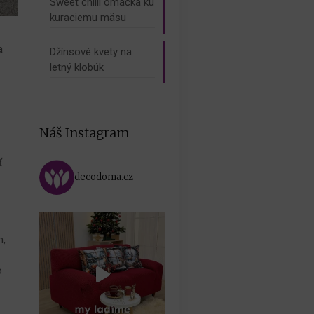
Sweet chilli omáčka ku
kuraciemu mäsu
a
Džínsové kvety na
letný klobúk
Náš Instagram
ť
decodoma.cz
m,
o