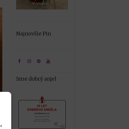
Najnovšie Pin
Sme dobrý anjel
ré