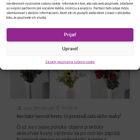
návštevnosti využívame súbory cookie. Informácie o tom, ako náš web používate, zdieľame
so svojimi partnermi pre sociálne médiá, inzerciu a analýzu. Partneri tieto údaje môžu
1
0
Read more
skombinovať s ďalšími informáciami, ktoré ste im poskytli alebo ktoré získali v dôsledku
toho, že používate ich služby.
Prijať
Upraviť
Zásady používania súborov cookie
Jana Chmelíková
7.6.2024
Nechajte hovoriť kvety: čo prezradí ruža alebo maky?
Či už sa v našej ponuke objavia prakticky
akékoľvek kvety, väčšinou sa po nich len zapráši.
Kvetinové dekory sú jednoducho krásne a