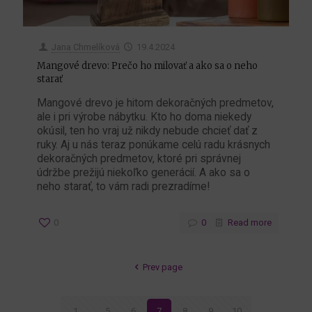
Jana Chmelíková
19.4.2024
Mangové drevo: Prečo ho milovať a ako sa o neho
starať
Mangové drevo je hitom dekoračných predmetov,
ale i pri výrobe nábytku. Kto ho doma niekedy
okúsil, ten ho vraj už nikdy nebude chcieť dať z
ruky. Aj u nás teraz ponúkame celú radu krásnych
dekoračných predmetov, ktoré pri správnej
údržbe prežijú niekoľko generácií. A ako sa o
neho starať, to vám radi prezradíme!
0
0
Read more
Prev page
1
...
5
6
7
8
9
10