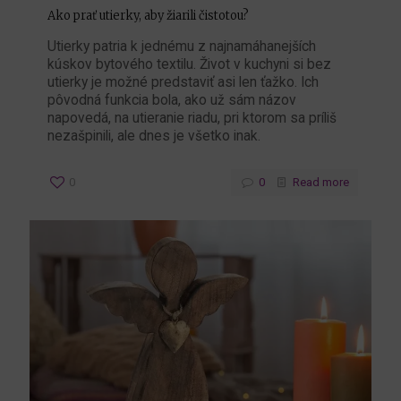
Ako prať utierky, aby žiarili čistotou?
Utierky patria k jednému z najnamáhanejších
kúskov bytového textilu. Život v kuchyni si bez
utierky je možné predstaviť asi len ťažko. Ich
pôvodná funkcia bola, ako už sám názov
napovedá, na utieranie riadu, pri ktorom sa príliš
nezašpinili, ale dnes je všetko inak.
0
0
Read more