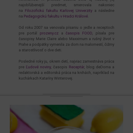
najobľúbenejší predmet, smerovala nakoniec
na
Filozofickú fakultu Karlovej Univerzity
a následne
na
Pedagogickú fakultu v Hradci Králové
.
Od roku 2007 sa venovala písaniu o jedle a receptoch
pre portál
prozeny.cz
a
časopis FOOD
, písala pre
časopisy Marie Claire alebo Maxximum a rušný život v
Prahe a podpätky vymenila za dom na malomestí, čižmy
a starostlivosť o dve deti.
Posledné roky ju, okrem detí, najviac zamestnáva práca
pre
Ľudové noviny
, časopis
Receptár
, blog deDoma a
redaktorská a editorská práca na knihách, napríklad na
kuchárkach Kataríny Winterovej.