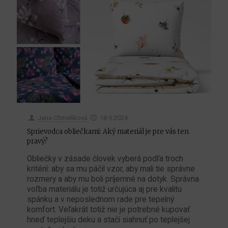
Jana Chmelíková
18.9.2024
Sprievodca obliečkami: Aký materiál je pre vás ten
pravý?
Obliečky v zásade človek vyberá podľa troch
kritérií: aby sa mu páčil vzor, aby mali tie správne
rozmery a aby mu boli príjemné na dotyk. Správna
voľba materiálu je totiž určujúca aj pre kvalitu
spánku a v neposlednom rade pre tepelný
komfort. Veľakrát totiž nie je potrebné kupovať
hneď teplejšiu deku a stačí siahnuť po teplejšej