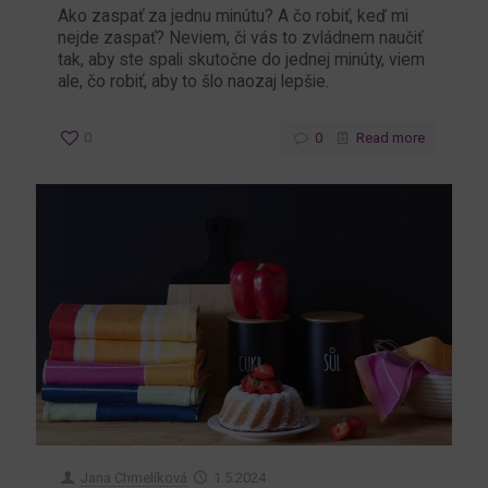
Ako zaspať za jednu minútu? A čo robiť, keď mi
nejde zaspať? Neviem, či vás to zvládnem naučiť
tak, aby ste spali skutočne do jednej minúty, viem
ale, čo robiť, aby to šlo naozaj lepšie.
0
0
Read more
Jana Chmelíková
1.5.2024