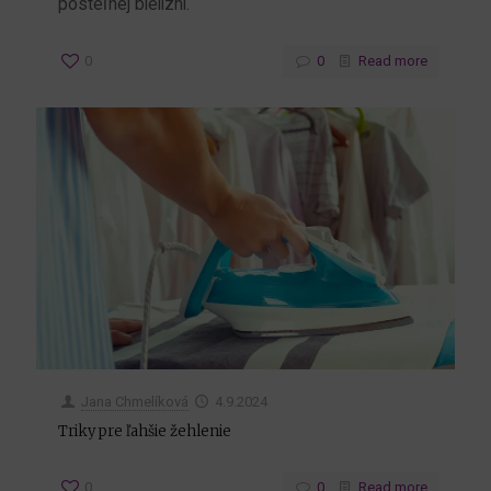
posteľnej bielizni.
0
0
Read more
Jana Chmelíková
4.9.2024
Triky pre ľahšie žehlenie
0
0
Read more