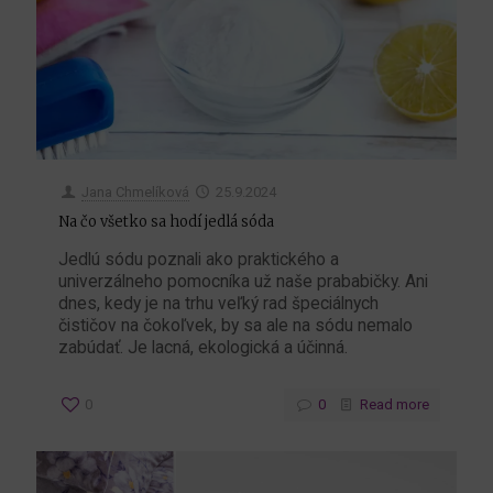
Jana Chmelíková
25.9.2024
Na čo všetko sa hodí jedlá sóda
Jedlú sódu poznali ako praktického a
univerzálneho pomocníka už naše prababičky. Ani
dnes, kedy je na trhu veľký rad špeciálnych
čističov na čokoľvek, by sa ale na sódu nemalo
zabúdať. Je lacná, ekologická a účinná.
0
0
Read more