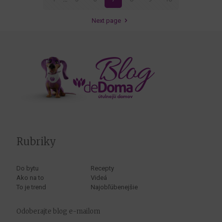
Next page
Rubriky
Do bytu
Recepty
Ako na to
Videá
To je trend
Najobľúbenejšie
Odoberajte blog e-mailom