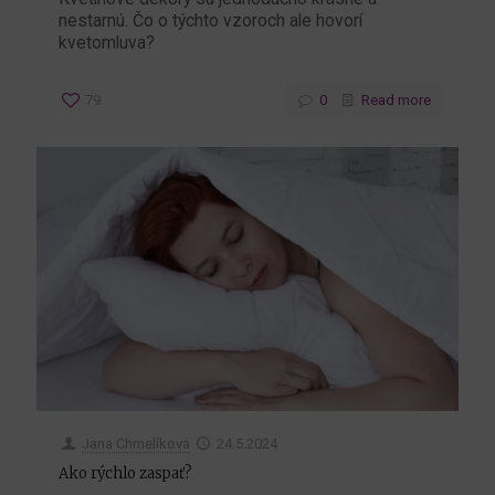
nestarnú. Čo o týchto vzoroch ale hovorí
kvetomluva?
79
0
Read more
Jana Chmelíková
24.5.2024
Ako rýchlo zaspať?