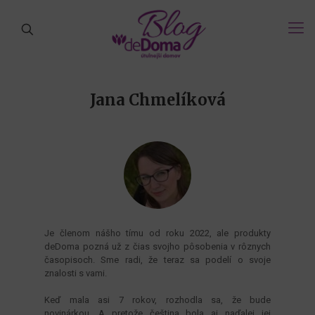
Jana Chmelíková
Je členom nášho tímu od roku 2022, ale produkty
deDoma pozná už z čias svojho pôsobenia v rôznych
časopisoch. Sme radi, že teraz sa podelí o svoje
znalosti s vami.
Keď mala asi 7 rokov, rozhodla sa, že bude
novinárkou. A pretože čeština bola aj naďalej jej