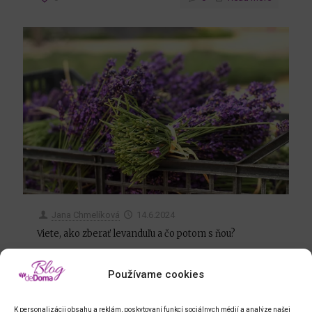
Jana Chmelíková
14.6.2024
Viete, ako zberať levanduľu a čo potom s ňou?
Jún je nielen mesiacom jahôd, ale aj začínajúcej
úrody levandule. Tá práve v týchto dňoch začína
Používame cookies
vyfarbovať svoje kvety, ktoré v závislosti od
odrody hrá všetkými odtieňmi fialovej.
K personalizácii obsahu a reklám, poskytovaní funkcí sociálnych médií a analýze našej