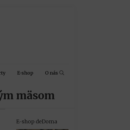
rty
E-shop
O nás
eným mäsom
E-shop deDoma