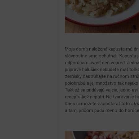
Moja doma naložená kapusta má dn
slávnostne sme ochutnali. Kapusta j
odporúčam uvariť deň vopred. Jedna
príprave halušiek nebudete mať toľk
zemiaky nastrúhajte na ručnom strú
polohrubú a jej množstvo tak nejako 
Taktiež sa pridávajú vajcia, jedno 
receptu tiež nepatrí. Na tvarovanie h
Dnes si môžete zaobstarať toto
str
a tam, pričom padá rovno do horúce