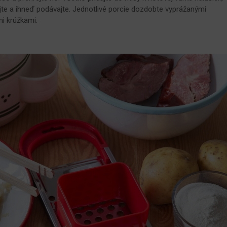
te a ihneď podávajte. Jednotlivé porcie dozdobte vyprážanými
i krúžkami.