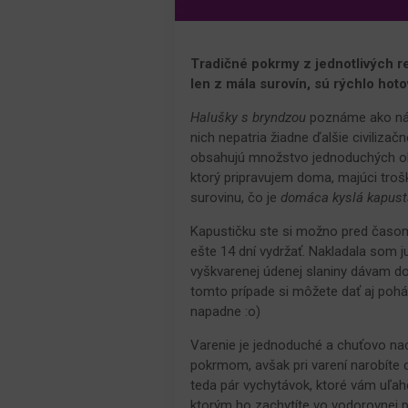
Tradičné pokrmy z jednotlivých r
len z mála surovín, sú rýchlo hoto
Halušky s bryndzou
poznáme ako náro
nich nepatria žiadne ďalšie civiliza
obsahujú množstvo jednoduchých obm
ktorý pripravujem doma, majúci troš
surovinu, čo je
domáca kyslá kapust
Kapustičku ste si možno pred časom
ešte 14 dní vydržať. Nakladala som j
vyškvarenej údenej slaniny dávam d
tomto prípade si môžete dať aj pohá
napadne :o)
Varenie je jednoduché a chuťovo nac
pokrmom, avšak pri varení narobíte c
teda pár vychytávok, ktoré vám uľah
ktorým ho zachytíte vo vodorovnej 