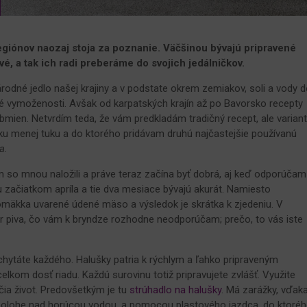
egiónov naozaj stoja za poznanie. Väčšinou bývajú pripravené
vé, a tak ich radi preberáme do svojich jedálničkov.
dné jedlo našej krajiny a v podstate okrem zemiakov, soli a vody 
čné vymoženosti. Avšak od karpatských krajín až po Bavorsko recepty
ien. Netvrdím teda, že vám predkladám tradičný recept, ale variant
ku menej tuku a do ktorého pridávam druhú najčastejšie používanú
a.
 so mnou naložili a práve teraz začína byť dobrá, aj keď odporúčam
u začiatkom apríla a tie dva mesiace bývajú akurát. Namiesto
omäkka uvarené údené mäso a výsledok je skrátka k zjedeniu. V
r piva, čo vám k bryndze rozhodne neodporúčam; prečo, to vás iste
hytáte každého. Halušky patria k rýchlym a ľahko pripraveným
elkom dosť riadu. Každú surovinu totiž pripravujete zvlášť. Využite
čia život. Predovšetkým je tu
strúhadlo na halušky
. Má zarážky, vďak
polohe nad horúcou vodou, a pomocou plastového jazdca, do ktoré