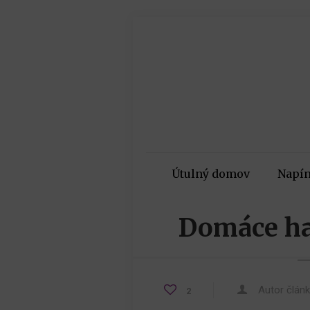
Útulný domov
Napín
Domáce ha
Autor člán
2