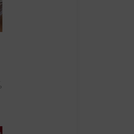
m
.
o