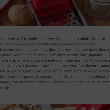
es premiéru. Z keramického
hrnca Kyseláča
som odstránila záťaž a
e dosť korenená a začala byť krásne kyslá a výrazná. Údené
k možno vývar spracovať na výbornú polievku a potom druhý deň pri
o práce. Neobľúbené strúhanie zemiakov nahradí robot, prípadne
hadle a ak je treba, potom ich ešte rozmixujte najemno. Múku dáva
citom, aby vzniklo cesto akurát husté; vyzerá trošku ako na lievance
asi tak na uvedený pomer, ale nedávam ho. Mám za to, že do pôvodnéh
alušiek sa vždy používalo špeciálne sito, ktorým sa cesto pretláčalo.
úhadlo
, ktoré má navlas rovnako veľké otvory a cesto sa tu vozí sem
j vody.