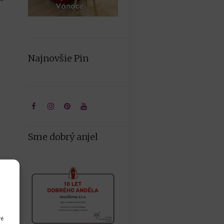
Najnovšie Pin
Sme dobrý anjel
ré