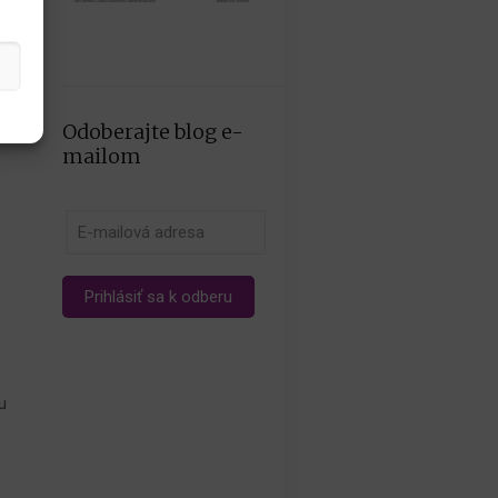
Odoberajte blog e-
mailom
ku