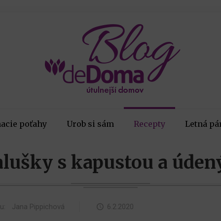
acie poťahy
Urob si sám
Recepty
Letná pá
lušky s kapustou a úd
ku:
Jana Pippichová
6.2.2020