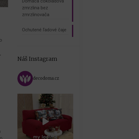
Domáca čokoládová
zmrzlina bez
zmrzlinovača
Ochutené ľadové čaje
do
,
Náš Instagram
decodoma.cz
a
ho