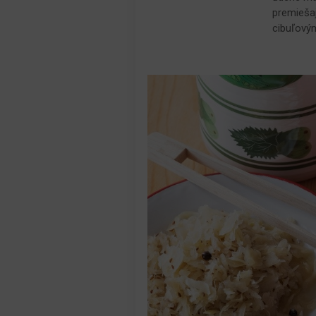
premiešaj
cibuľovým