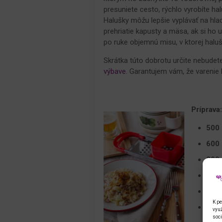
presuniete cesto, rýchlo vyrobíte ha
Halušky môžu lepšie vyplávať na hlad
prehriatie kapusty a mäsa, ak si ho u
po ruke objemnú misu, v ktorej haluš
Skrátka túto dobrotu určite nebudete
výbave
. Garantujem vám, že varenie 
Príprava
500
600 
200 
soľ 
2 ly
K pe
3 st
využ
soci