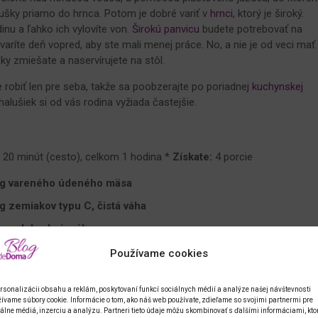
lušky priamo do hrnca. Potom je dobré variť v
hrnci
, ktorý je široký.
inu a ľahko ich vylovíte von.
Širokú panvicu
budete potrebovať na
varíte deň vopred, aby ste mali menej práce. No, a nie je od veci mať
ky zmiešate a naservírujete na stôl.
 robiť len pre seba, takže sa poobzerajte po poriadnej
kuchynskej
halušiek si od vás rodina vyžiada častejšie.
:
20 minút (cesto), celkom 1 hodina *
Získate:
4 porcie
 g vareného údeného mäsa
g zemiakov typu C, čistá váha
g polohrubej múky
a čierne korenie
Používame cookies
žice masti alebo rastlinného oleja
rsonalizácii obsahu a reklám, poskytovaní funkcí sociálnych médií a analýze našej návštevnosti
redne veľké cibule
ívame súbory cookie. Informácie o tom, ako náš web používate, zdieľame so svojimi partnermi pre
álne médiá, inzerciu a analýzu. Partneri tieto údaje môžu skombinovať s ďalšími informáciami, kto