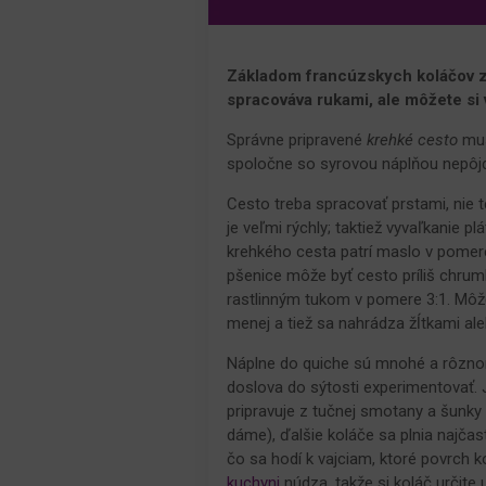
Základom francúzskych koláčov z
spracováva rukami, ale môžete si 
Správne pripravené
krehké cesto
mus
spoločne so syrovou náplňou nepôjde 
Cesto treba spracovať prstami, nie t
je veľmi rýchly; taktiež vyvaľkanie p
krehkého cesta patrí maslo v pomere
pšenice môže byť cesto príliš chrum
rastlinným tukom v pomere 3:1. Môže
menej a tiež sa nahrádza žĺtkami ale
Náplne do quiche sú mnohé a rôznor
doslova do sýtosti experimentovať.
pripravuje z tučnej smotany a šunky 
dáme), ďalšie koláče sa plnia najča
čo sa hodí k vajciam, ktoré povrch 
kuchyni
núdza, takže si koláč určite