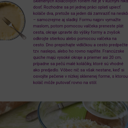
Sklenených koláčových foriem nie je v kuchyni nik
dosť. Rozhodne sa pri jednej práci oplatí upiecť
koláče dva, pretože sa jeden dá zamraziť na neskô
– samozrejme aj sladký. Formu najprv vymažte
maslom, potom pomocou valčeka preneste plát
cesta, okraje upravte do výšky formy a zvyšok
odkrojte stierkou alebo pomocou valčeka na
cesto. Dno prepichajte vidličkou a cesto predpečte
tzv. naslepo, alebo ho rovno naplňte. Francúzske
quiche majú vysoké okraje a priemer asi 20 cm,
prípadne sa pečú malé koláčiky, ktoré sú vhodné
ako predjedlo. Vôbec nič sa však nestane, keď si
osvojíte pečenie v nízkej sklenenej forme, s ktorou
koláč môže putovať rovno na stôl.