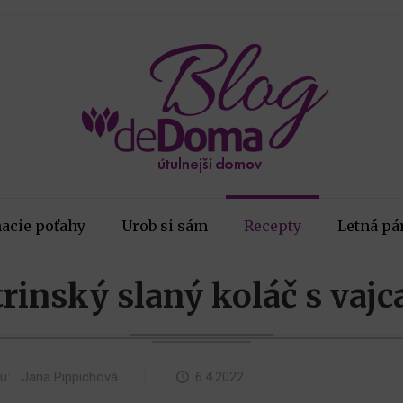
acie poťahy
Urob si sám
Recepty
Letná pá
rinský slaný koláč s vaj
ku:
Jana Pippichová
6.4.2022