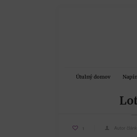
Útulný domov
Napín
Lot
Autor člán
1