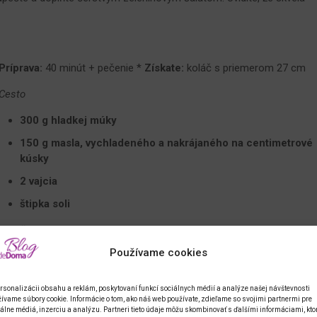
Príprava:
40 minút + pečenie *
Získate:
koláč s priemerom 27 cm
Cesto
300 g hladkej múky
150 g masla, vychladeného a nakrájaného na centimetrové
kúsky
2 vajcia
štipka soli
Náplň
Používame cookies
plná lyžica strúhanky
200 g chudej slaniny, nakrájanej
rsonalizácii obsahu a reklám, poskytovaní funkcí sociálnych médií a analýze našej návštevnosti
ívame súbory cookie. Informácie o tom, ako náš web používate, zdieľame so svojimi partnermi pre
100 g goudy, nastrúhanej nahrubo
álne médiá, inzerciu a analýzu. Partneri tieto údaje môžu skombinovať s ďalšími informáciami, kto