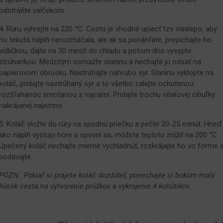
odstráňte valčekom.
4. Rúru vyhrejte na 220 °C. Cesto je vhodné upiecť tzv. naslepo, aby
ho tekutá náplň nerozmáčala, ale ak sa ponáhľate, prepichajte ho
vidličkou, dajte na 30 minút do chladu a potom dno vysypte
strúhankou. Medzitým osmažte slaninu a nechajte ju odsať na
papierovom obrúsku. Nastrúhajte nahrubo syr. Slaninu vyklopte na
koláč, pridajte nastrúhaný syr a to všetko zalejte ochutenou
rozšľahanou smotanou s vajcami. Pridajte trochu vňaťovej cibuľky
nakrájanej najemno.
5. Koláč vložte do rúry na spodnú priečku a pečte 20-25 minút. Hneď
ako náplň vystúpi hore a spevní sa, môžete teplotu znížiť na 200 °C.
Upečený koláč nechajte mierne vychladnúť, rozkrájajte ho vo forme 
podávajte.
POZN.: Pokiaľ si prajete koláč dozdobiť, ponechajte si bokom malý
kúsok cesta na vytvorenie prúžkov a vykrojenie 4 kohútikov.