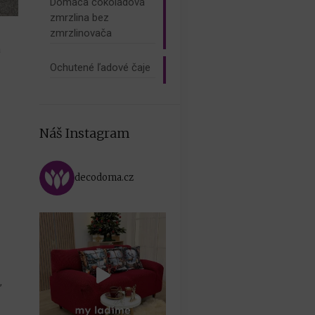
Domáca čokoládová
zmrzlina bez
zmrzlinovača
a
Ochutené ľadové čaje
Náš Instagram
s
decodoma.cz
a
,