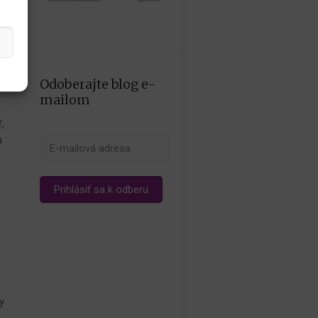
Odoberajte blog e-
mailom
,
u
y