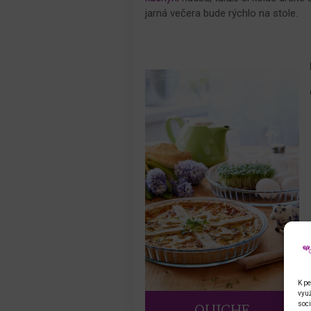
jarná večera bude rýchlo na stole.
K pe
využ
soci
QUICHE