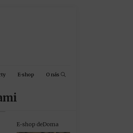
rty
E-shop
O nás
cami
E-shop deDoma