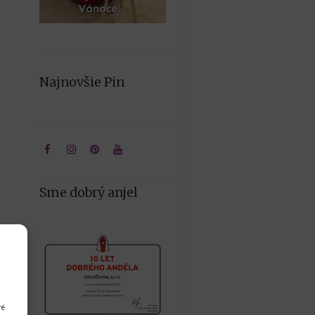
Najnovšie Pin
Sme dobrý anjel
ré