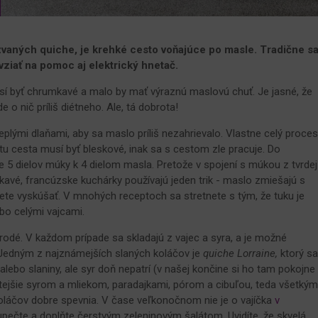
vaných quiche, je krehké cesto voňajúce po masle. Tradične s
vziať na pomoc aj elektrický hnetač.
í byť chrumkavé a malo by mať výraznú maslovú chuť. Je jasné, že
o nič príliš diétneho. Ale, tá dobrota!
eplými dlaňami, aby sa maslo príliš nezahrievalo. Vlastne celý proce
látu cesta musí byť bleskové, inak sa s cestom zle pracuje. Do
 5 dielov múky k 4 dielom masla. Pretože v spojení s múkou z tvrdej
kavé, francúzske kuchárky používajú jeden trik - maslo zmiešajú s
te vyskúšať. V mnohých receptoch sa stretnete s tým, že tuku je
bo celými vajcami.
odé. V každom prípade sa skladajú z vajec a syra, a je možné
 Jedným z najznámejších slaných koláčov je
quiche Lorraine,
ktorý s
alebo slaniny, ale syr doň nepatrí (v našej končine si ho tam pokojne
stejšie syrom a mliekom, paradajkami, pórom a cibuľou, teda všetkým
koláčov dobre spevnia. V čase veľkonočnom nie je o vajíčka
v
 upečte a doplňte čerstvým zeleninovým šalátom. Uvidíte, že skvelá