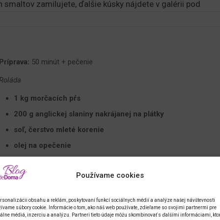
smaltov zamilujete, ďalšie kúsky nájdete v galérii pod
Príprava:
50 minút + pečenie
Roláda
1 kg morčacích pŕs
200 g anglickej slaniny nakrájanej na plátky
soľ, čerstvo mleté ​​korenie
olej na opečenie
200 ml zeleninového vývaru
Používame cookies
sušený či čerstvý tymian
50 g masla
rsonalizácii obsahu a reklám, poskytovaní funkcí sociálnych médií a analýze našej návštevnosti
ívame súbory cookie. Informácie o tom, ako náš web používate, zdieľame so svojimi partnermi pre
Omeleta
álne médiá, inzerciu a analýzu. Partneri tieto údaje môžu skombinovať s ďalšími informáciami, kto