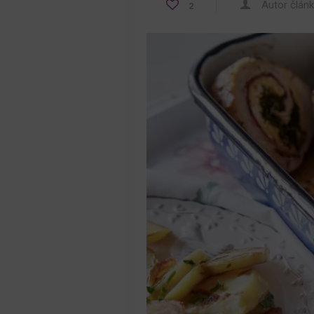
Autor člán
2