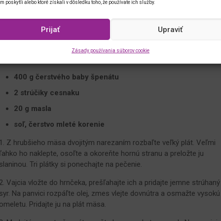
im poskytli alebo ktoré získali v dôsledku toho, že používate ich služby.
4 vajcia
30 g syra Gran Moravia, nastrúhaného
Prijať
Upraviť
1 lyžica oleja
Zásady používania súborov cookie
Špenát
400 g čerstvého baby špenátu
2 strúčiky cesnaku
20 g masla
soľ, čerstvo mleté ​​korenie
1. Z hrubšieho mäsa dvojitým narezaním rozbaľte veľký plát. Veľmi
ľahko ho naklepte, osoľte a okoreňte hornú stranu a preložte ju
slaninou. Tri plátky si ponechajte na pečenie.
2. Vajcia vložte do hrnčeka, prešľahajte ich a pridajte jemne strúhaný
syr. Na panvici rozpáľte olej, zmes vlejte dovnútra a osmažte vysokú
omeletu. Pridajte ju na plát mäsa.