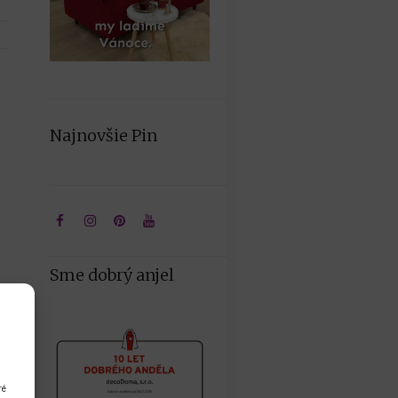
Najnovšie Pin
Sme dobrý anjel
ré