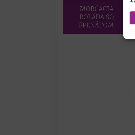
ste 
MORČACIA
ROLÁDA SO
ŠPENÁTOM