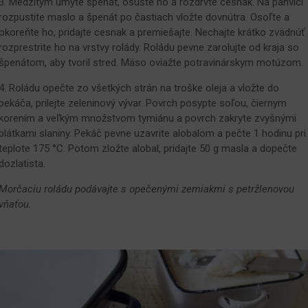
3. Medzitým umyte špenát, osušte ho a rozdrvte cesnak. Na panvici
rozpustite maslo a špenát po častiach vložte dovnútra. Osoľte a
okoreňte ho, pridajte cesnak a premiešajte. Nechajte krátko zvädnúť 
rozprestrite ho na vrstvy rolády. Roládu pevne zarolujte od kraja so
špenátom, aby tvoril stred. Mäso oviažte potravinárskym motúzom.
4. Roládu opečte zo všetkých strán na troške oleja a vložte do
pekáča, prilejte zeleninový vývar. Povrch posypte soľou, čiernym
korením a veľkým množstvom tymiánu a povrch zakryte zvyšnými
plátkami slaniny. Pekáč pevne uzavrite alobalom a pečte 1 hodinu pri
teplote 175 °C. Potom zložte alobal, pridajte 50 g masla a dopečte
dozlatista.
Morčaciu roládu podávajte s opečenými zemiakmi s petržlenovou
vňaťou.