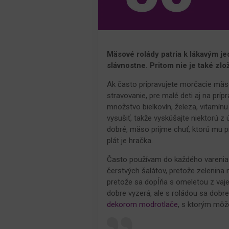
Mäsové rolády patria k lákavým je
slávnostne. Pritom nie je také zlož
Ak často pripravujete morčacie mäs
stravovanie, pre malé deti aj na príp
množstvo bielkovín, železa, vitamí
vysušiť, takže vyskúšajte niektorú 
dobré, mäso prijme chuť, ktorú mu pr
plát je hračka.
Často používam do každého varenia 
čerstvých šalátov, pretože zelenina 
pretože sa dopĺňa s omeletou z vaje
dobre vyzerá, ale s roládou sa dobr
dekorom modrotlače
, s ktorým môže