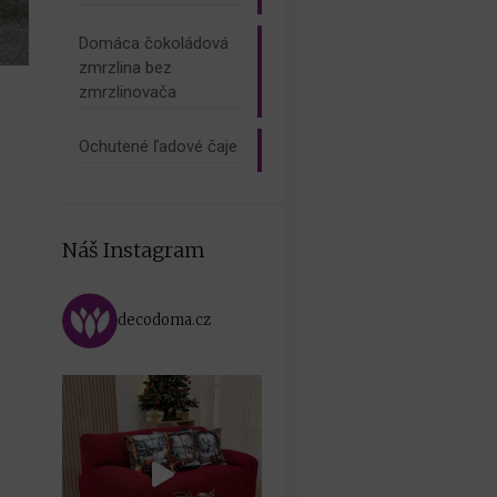
Domáca čokoládová
zmrzlina bez
zmrzlinovača
Ochutené ľadové čaje
Náš Instagram
decodoma.cz