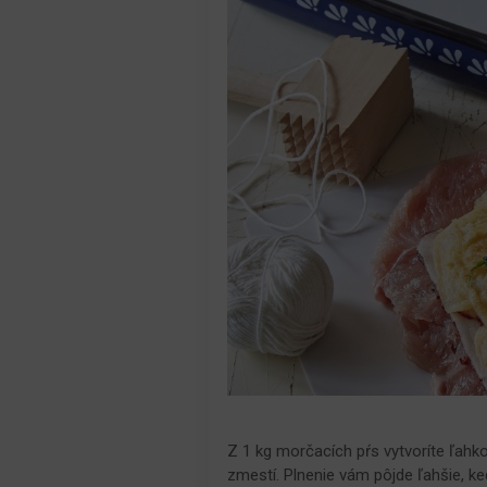
Z 1 kg morčacích pŕs vytvoríte ľahk
zmestí. Plnenie vám pôjde ľahšie, ke