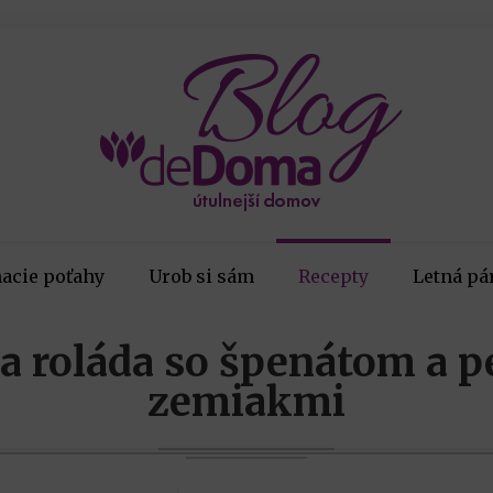
acie poťahy
Urob si sám
Recepty
Letná pá
a roláda so špenátom a 
zemiakmi