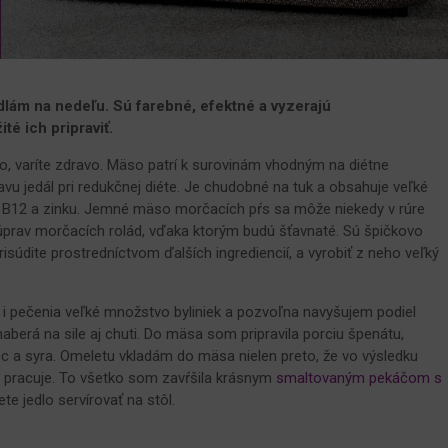
dlám na nedeľu. Sú farebné, efektné a vyzerajú
ité ich pripraviť.
o, varíte zdravo. Mäso patrí k surovinám vhodným na diétne
ravu jedál pri redukčnej diéte. Je chudobné na tuk a obsahuje veľké
nu B12 a zinku. Jemné mäso morčacích pŕs sa môže niekedy v rúre
z úprav morčacích rolád, vďaka ktorým budú šťavnaté. Sú špičkovo
isúdite prostredníctvom ďalších ingrediencií, a vyrobiť z neho veľký
i pečenia veľké množstvo byliniek a pozvoľna navyšujem podiel
naberá na sile aj chuti. Do mäsa som pripravila porciu špenátu,
c a syra. Omeletu vkladám do mäsa nielen preto, že vo výsledku
e pracuje. To všetko som zavŕšila krásnym
smaltovaným pekáčom s
te jedlo servírovať na stôl.