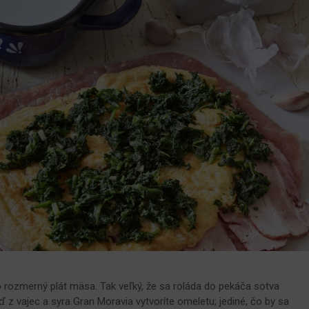
o rozmerný plát mäsa. Tak veľký, že sa roláda do pekáča sotva
ď z vajec a syra Gran Moravia vytvoríte omeletu; jediné, čo by sa