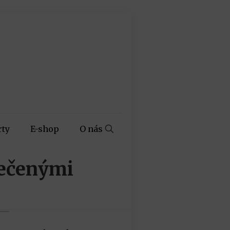
rty
E-shop
O nás
pečenými