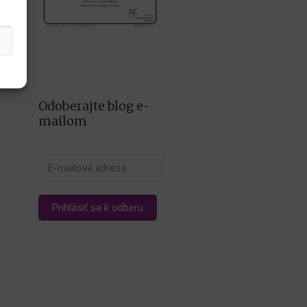
Odoberajte blog e-
mailom