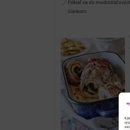
Pokiaľ sa do modrotlačových 
článkom.
K pe
využ
soci