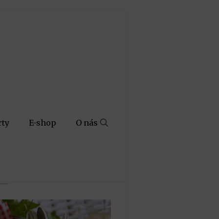
rty
E-shop
O nás