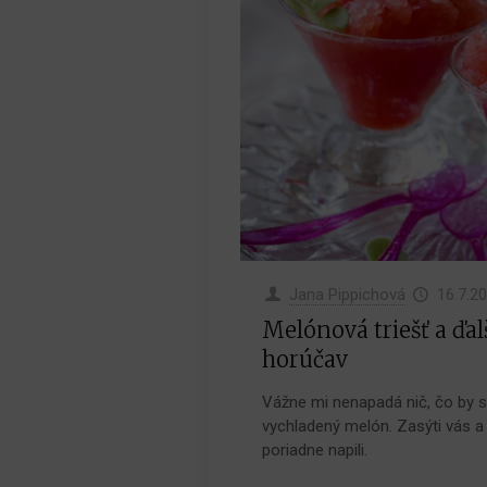
Jana Pippichová
16.7.2
Melónová triešť a ďa
horúčav
Vážne mi nenapadá nič, čo by s
vychladený melón. Zasýti vás a 
poriadne napili.