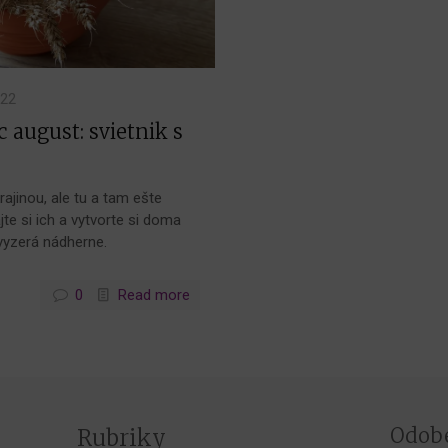
022
august: svietnik s
ajinou, ale tu a tam ešte
jte si ich a vytvorte si doma
vyzerá nádherne.
0
Read more
Odobe
Rubriky