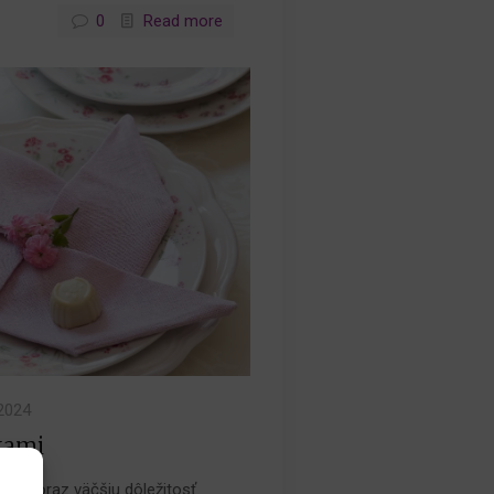
0
Read more
.2024
ľkami
nás čoraz väčšiu dôležitosť.