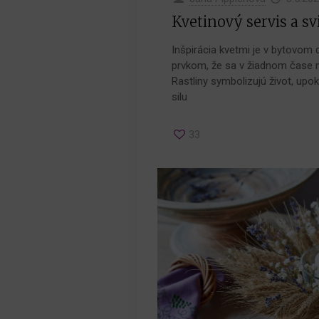
Kvetinový servis a s
Inšpirácia kvetmi je v bytovom
prvkom, že sa v žiadnom čase n
Rastliny symbolizujú život, upok
silu
33