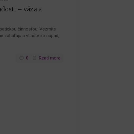
dosti – váza a
patickou činnosťou. Vezmite
e zaháľajú a vtlačte im nápad,
0
Read more