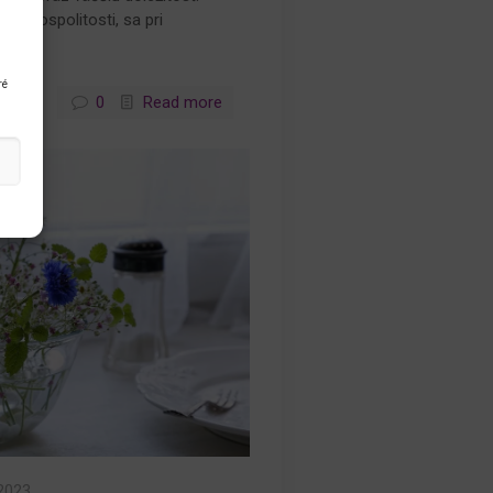
y a pospolitosti, sa pri
a.
ré
0
Read more
.2023