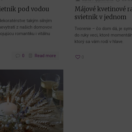
vietnik pod vodou
Májové kvetinové ra
svietnik v jednom
 dekoratérstve takým silným
evytratí z našich domovov.
Tvorenie – čo dom dá, je sym
ojujúcu romantiku i vitálnu
do ruky veci, ktoré momentáln
ktorý sa vám rodí v hlave.
0
Read more
0