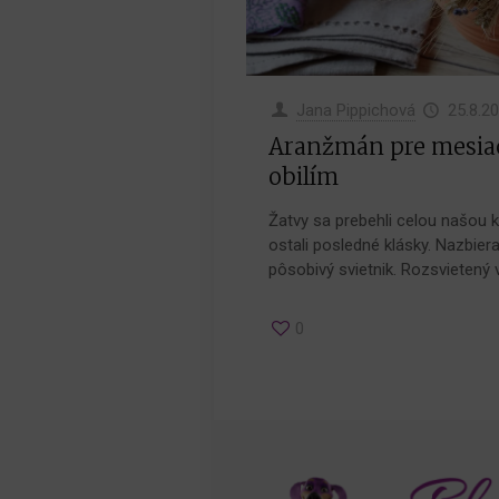
Jana Pippichová
25.8.2
Aranžmán pre mesiac 
obilím
Žatvy sa prebehli celou našou kr
ostali posledné klásky. Nazbiera
pôsobivý svietnik. Rozsvietený 
0