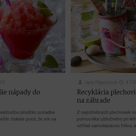
025
Jana Pippichová
4.7.2
lšie nápady do
Recyklácia plechovi
na záhrade
viežosťou predčilo poriadne
Z nepotrebných plechoviek o
ešte získate pocit, že ste sa
pomocníka užitočného pri letn
vzhľad samolepiacou fóliou a 