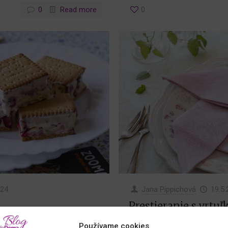
0
Read more
0
Jana Pippichová
19.5
024
Prestieranie s vrtu
Používame cookies
Krásne prestretý stôl má pre 
je tu! Záleží na vás, či si