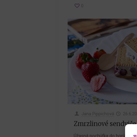
0
Jana Pippichová
26.6.2
Zmrzlinové sendviče
Úžasná pochúťka do horúcich dní 