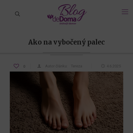
Ako na vybočený palec
Autor článku:
Tereza
4.6.2025
0