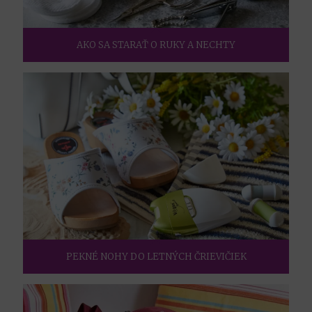
AKO SA STARAŤ O RUKY A NECHTY
PEKNÉ NOHY DO LETNÝCH ČRIEVIČIEK