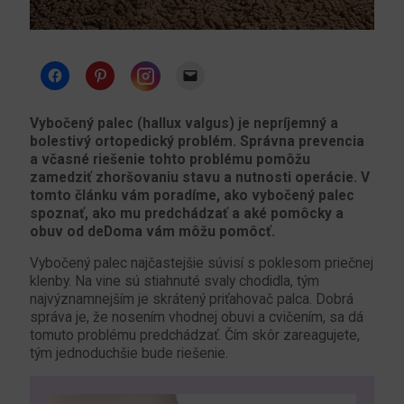
Instagram
Vybočený palec (hallux valgus) je nepríjemný a
bolestivý ortopedický problém. Správna prevencia
a včasné riešenie tohto problému pomôžu
zamedziť zhoršovaniu stavu a nutnosti operácie. V
tomto článku vám poradíme, ako vybočený palec
spoznať, ako mu predchádzať a aké pomôcky a
obuv od deDoma vám môžu pomôcť.
Vybočený palec najčastejšie súvisí s poklesom priečnej
klenby. Na vine sú stiahnuté svaly chodidla, tým
najvýznamnejším je skrátený priťahovač palca. Dobrá
správa je, že nosením vhodnej obuvi a cvičením, sa dá
tomuto problému predchádzať. Čím skôr zareagujete,
tým jednoduchšie bude riešenie.