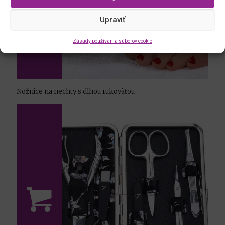
Upraviť
Zásady používania súborov cookie
Nožnice na nechty s dlhou rukoväťou