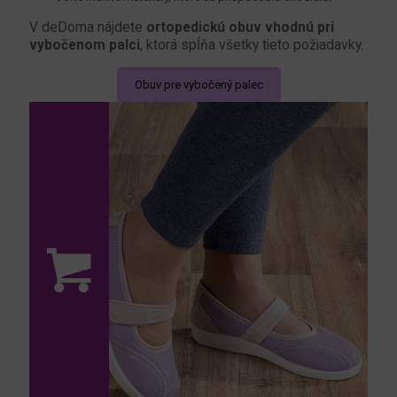
V deDoma nájdete
ortopedickú obuv vhodnú pri
vybočenom palci
, ktorá spĺňa všetky tieto požiadavky.
Obuv pre vybočený palec