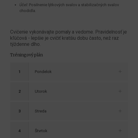
Účel
: Posilnenie lýtkových svalov a stabilizačných svalov
chodidla.
Cvičenie vykonávajte pomaly a vedome. Pravidelnosť je
kľúčová - lepšie je cvičiť kratšiu dobu často, než raz
týždenne dlho.
Tréningový plán
1
Pondelok
2
Utorok
3
Streda
4
Štvrtok