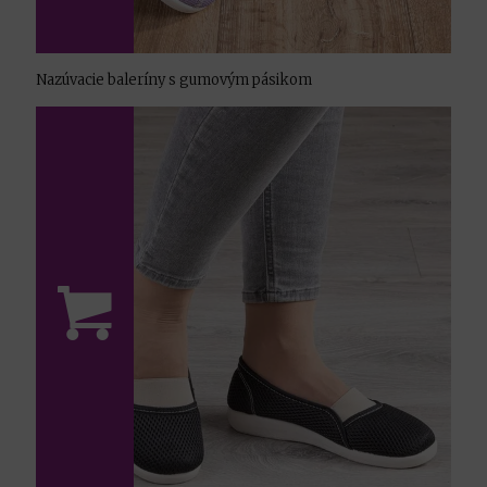
Nazúvacie baleríny s gumovým pásikom