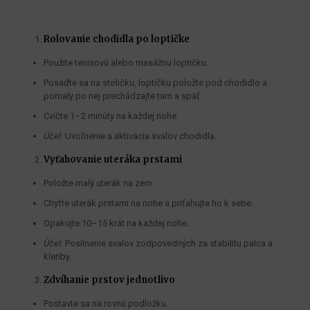
Rolovanie chodidla po loptičke
Použite tenisovú alebo masážnu loptičku.
Posaďte sa na stoličku, loptičku položte pod chodidlo a
pomaly po nej prechádzajte tam a späť.
Cvičte 1–2 minúty na každej nohe.
Účel
: Uvoľnenie a aktivácia svalov chodidla.
Vyťahovanie uteráka prstami
Položte malý uterák na zem.
Chyťte uterák prstami na nohe a priťahujte ho k sebe.
Opakujte 10–15 krát na každej nohe.
Účel
: Posilnenie svalov zodpovedných za stabilitu palca a
klenby.
Zdvíhanie prstov jednotlivo
Postavte sa na rovnú podložku.