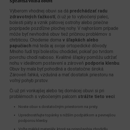
Správna voľba obuvi
Výberom vhodnej obuvi sa dá
predchádzať radu
zdravotných ťažkostí
, či už je to vybočený palec,
bolesti päty a vznik pätovej ostrohy alebo priečne
poprípade pozdĺžne plochej nohy. V najhoršom prípade
môže byť nevhodná obuv tiež príčinou problémov s
chrbticou. Chodenie doma
v šľapkách alebo
papučiach
má teda aj svoje ortopedické dôvody.
Mnoho ľudí trpí bolesťou chodidiel, pokiaľ po tvrdom
povrchu chodí naboso. Kvalitné šľapky pomôžu udržať
nohu v ideálnom postavení a zároveň
podporia klenbu
.
Obuv by mala byť pohodlná a dostatočne široká.
Zároveň ľahká, vzdušná a mať dostatok priestoru na
voľný pohyb prstov.
Či už pri vonkajšej alebo tej domácej obuvi si pri
problémoch s vybočeným palcom
strážte tieto veci
:
Noste obuv s dostatočným priestorom na prsty.
Uprednostňujte topánky s nižším podpätkom a pevnejšou
podporou klenby.
Voľte mäkké materiály, ktoré sa prispôsobia chodidlu.