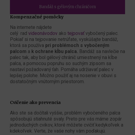
Bandáž s gélovým chráničom
Kompenzačné pomôcky
Na internete nájdete
celý rad
videonávodov
ako
tejpovať
vybočený palec.
Pokiaľ si na tejpovanie netrúfate, vyskúšajte bandáž,
ktorá sa používa
pri problémoch s vybočeným
palcom
a
k ochrane kĺbu palca.
Bandáž sa navlečie na
palec tak, aby bol gélový chránič umiestnený na kĺbe
palca, a pomocou popruhu so suchým zipsom sa
nastaví požadovaný ťah. Pomáha udržiavať palec v
lepšej polohe. Možno použiť aj na nosenie v obuvi s
dostatočným vnútorným priestorom.
Cvičenie ako prevencia
Ako ste sa dočítali vyššie, problém vybočeného palca
spôsobujú stiahnuté svaly. Preto pre vás máme zopár
jednoduchých cvikov, ktoré môžete cvičiť kedykoľvek a
kdekoľvek. Verte, že vaše nohy vám poďakujú.