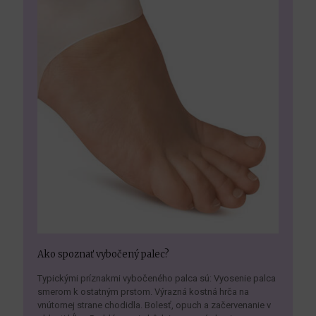
Ako spoznať vybočený palec?
Typickými príznakmi vybočeného palca sú: Vyosenie palca
smerom k ostatným prstom. Výrazná kostná hrča na
vnútornej strane chodidla. Bolesť, opuch a začervenanie v