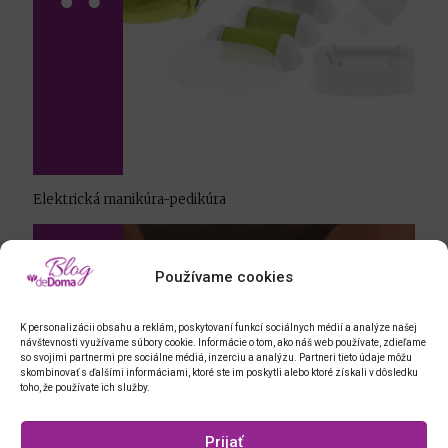
Elektrická manikúra-pedikúra
Používame cookies
K personalizácii obsahu a reklám, poskytovaní funkcí sociálnych médií a analýze našej
návštevnosti využívame súbory cookie. Informácie o tom, ako náš web používate, zdieľame
so svojimi partnermi pre sociálne médiá, inzerciu a analýzu. Partneri tieto údaje môžu
skombinovať s ďalšími informáciami, ktoré ste im poskytli alebo ktoré získali v dôsledku
toho, že používate ich služby.
Prijať