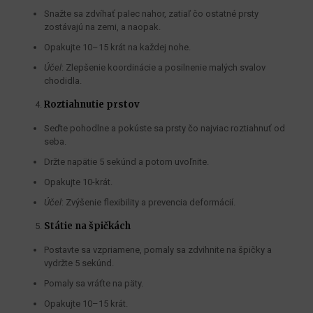
Snažte sa zdvíhať palec nahor, zatiaľ čo ostatné prsty
zostávajú na zemi, a naopak.
Opakujte 10–15 krát na každej nohe.
Účel
: Zlepšenie koordinácie a posilnenie malých svalov
chodidla.
Roztiahnutie prstov
Seďte pohodlne a pokúste sa prsty čo najviac roztiahnuť od
seba.
Držte napätie 5 sekúnd a potom uvoľnite.
Opakujte 10-krát.
Účel
: Zvýšenie flexibility a prevencia deformácií.
Státie na špičkách
Postavte sa vzpriamene, pomaly sa zdvihnite na špičky a
vydržte 5 sekúnd.
Pomaly sa vráťte na päty.
Opakujte 10–15 krát.