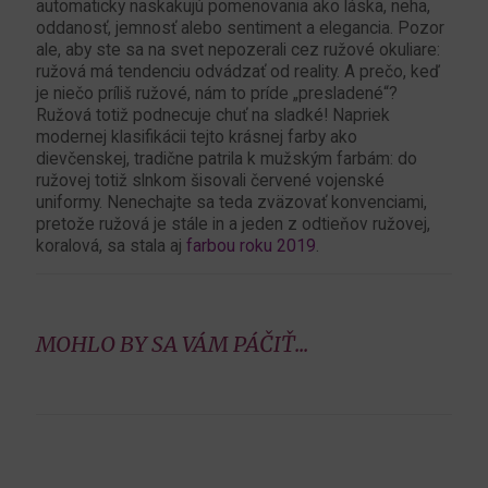
automaticky naskakujú pomenovania ako láska, neha,
oddanosť, jemnosť alebo sentiment a elegancia. Pozor
ale, aby ste sa na svet nepozerali cez ružové okuliare:
ružová má tendenciu odvádzať od reality. A prečo, keď
je niečo príliš ružové, nám to príde „presladené“?
Ružová totiž podnecuje chuť na sladké! Napriek
modernej klasifikácii tejto krásnej farby ako
dievčenskej, tradične patrila k mužským farbám: do
ružovej totiž slnkom šisovali červené vojenské
uniformy. Nenechajte sa teda zväzovať konvenciami,
pretože ružová je stále in a jeden z odtieňov ružovej,
koralová, sa stala aj
farbou roku 2019
.
MOHLO BY SA VÁM PÁČIŤ...