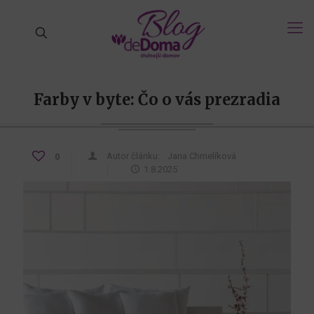
Farby v byte: Čo o vás prezradia
Autor článku:
Jana Chmelíková
0
1.8.2025