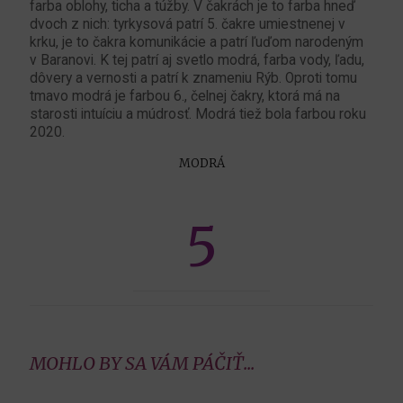
farba oblohy, ticha a túžby. V čakrách je to farba hneď
dvoch z nich: tyrkysová patrí 5. čakre umiestnenej v
krku, je to čakra komunikácie a patrí ľuďom narodeným
v Baranovi. K tej patrí aj svetlo modrá, farba vody, ľadu,
dôvery a vernosti a patrí k znameniu Rýb. Oproti tomu
tmavo modrá je farbou 6., čelnej čakry, ktorá má na
starosti intuíciu a múdrosť. Modrá tiež bola farbou roku
2020.
MODRÁ
5
MOHLO BY SA VÁM PÁČIŤ...