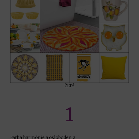
ŽLTÁ
1
Farba harmónie a oslobodenia