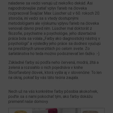
naladenie sa vedci venujú už niekoľko dekád. Asi
najpodrobnejšie zatiaľ vplyv farieb na človeka
rozpracoval Švajčiar Max Lüscher už v 60. rokoch 20.
storočia, iní vedci sa s vtedy dostupnými
metodológiami ale výskumu vplyvu farieb na človeka
venovali dávno pred ním. Lüscher mal doktorát z
filozofie, psychiatrie a psychológie, jeho dizertačná
práca bola sa volala „Farby ako diagnostický nástroj v
psychológii“ a výsledky jeho práce sa dodnes vyučujú
na prestížnych univerzitách po celom svete. Zo
šarlatánstva ho teda možno podozrievať len ťažko :-).
Základné farby sú podľa neho červená, modrá, žltá a
zelená a rozsiahlo o nich pojednáva v knihe
Štvorfarebný človek, ktorá vyšla aj v slovenčine. To len
na okraj, pokiaľ by vás táto teória zaujala.
Nech už na vás konkrétne farby pôsobia akokoľvek,
poďte sa s nami pokochať tým, ako farby dokážu
premeniť naše domovy.