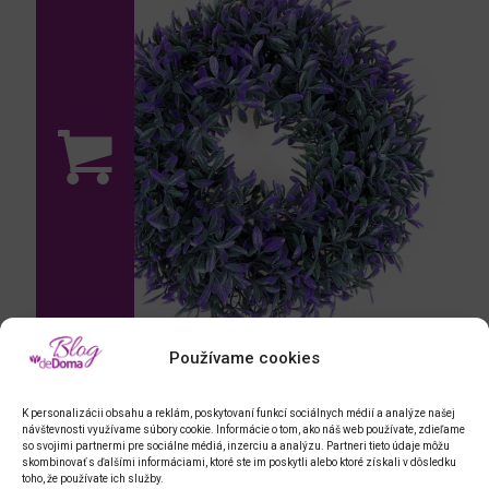
Používame cookies
K personalizácii obsahu a reklám, poskytovaní funkcí sociálnych médií a analýze našej
návštevnosti využívame súbory cookie. Informácie o tom, ako náš web používate, zdieľame
so svojimi partnermi pre sociálne médiá, inzerciu a analýzu. Partneri tieto údaje môžu
skombinovať s ďalšími informáciami, ktoré ste im poskytli alebo ktoré získali v dôsledku
toho, že používate ich služby.