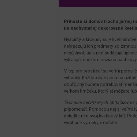
Prineste si domov trochu jarnej n
ne nachystať aj dekorované kveti
Hyacinty a krókusy sú v kvetinárstv
nahradzujú ich predmety so zimnou n
nesú život, sa k nim pridávajú úplne
vykvitajú, čoskoro zažiaria pastelov
V teplom prostredí sa veľmi pomalič
výhonky. Každoročne prídu na úžito
cibuľoviny budete potrebovať menšie
veľkom hrnčeku, ktorý si môžete ľu
Technika servítkových obtlačkov
už p
pripomenúť. Pomocou nej si veľmi rýc
doladíte ním svoj kvetinový kút. Pod
vyrábané výrobky v obľube.