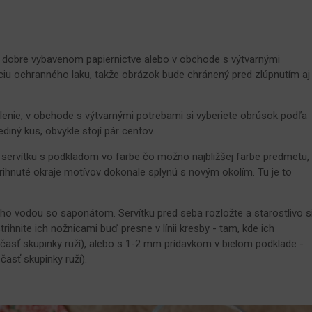
v dobre vybavenom papiernictve alebo v obchode s výtvarnými
ciu ochranného laku, takže obrázok bude chránený pred zlúpnutím aj
lenie, v obchode s výtvarnými potrebami si vyberiete obrúsok podľa
ediný kus, obvykle stojí pár centov.
i servítku s podkladom vo farbe čo možno najbližšej farbe predmetu,
trihnuté okraje motívov dokonale splynú s novým okolím. Tu je to
ho vodou so saponátom. Servítku pred seba rozložte a starostlivo s
trihnite ich nožnicami buď presne v línii kresby - tam, kde ich
časť skupinky ruží), alebo s 1-2 mm prídavkom v bielom podklade -
časť skupinky ruží).