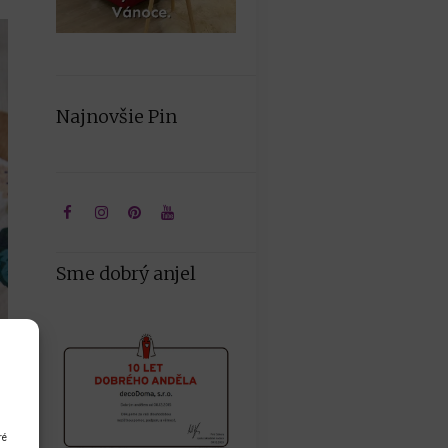
Najnovšie Pin
Sme dobrý anjel
ré