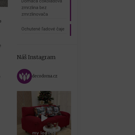
Domáca čokoládová
zmrzlina bez
zmrzlinovača
e
Ochutené ľadové čaje
e
Náš Instagram
decodoma.cz
e