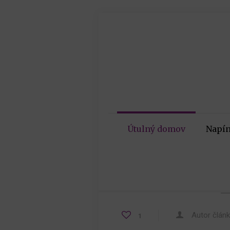
Útulný domov
Napín
Autor člán
1