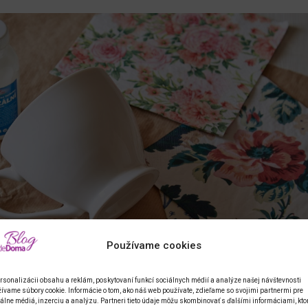
Používame cookies
rsonalizácii obsahu a reklám, poskytovaní funkcí sociálnych médií a analýze našej návštevnosti
ívame súbory cookie. Informácie o tom, ako náš web používate, zdieľame so svojimi partnermi pre
álne médiá, inzerciu a analýzu. Partneri tieto údaje môžu skombinovať s ďalšími informáciami, kto