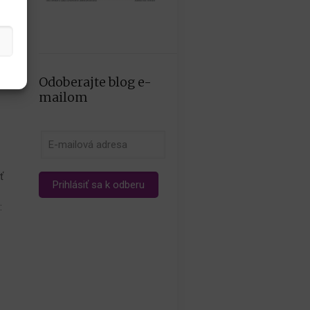
Odoberajte blog e-
m
mailom
ť
: