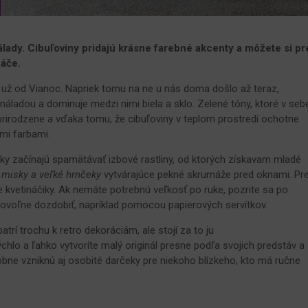
álady. Cibuľoviny pridajú krásne farebné akcenty a môžete si pr
náče.
e už od Vianoc. Napriek tomu na ne u nás doma došlo až teraz,
áladou a dominuje medzi nimi biela a sklo. Zelené tóny, ktoré v seb
 prirodzene a vďaka tomu, že cibuľoviny v teplom prostredí ochotne
ými farbami.
ky začínajú spamätávať izbové rastliny, od ktorých získavam mladé
k
misky a veľké hrnčeky
vytvárajúce pekné skrumáže pred oknami. Pr
 kvetináčiky. Ak nemáte potrebnú veľkosť po ruke, pozrite sa po
bovoľne dozdobiť, napríklad pomocou papierových servítkov.
atrí trochu k retro dekoráciám, ale stojí za to ju
hlo a ľahko vytvoríte malý originál presne podľa svojich predstáv a
obne vzniknú aj osobité darčeky pre niekoho blízkeho, kto má ručne