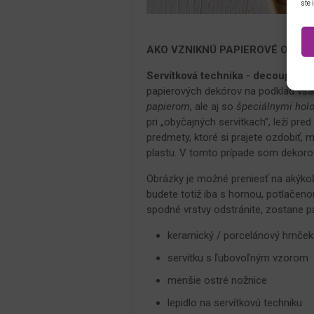
ste 
AKO VZNIKNÚ PAPIEROVÉ OTLA
Servítková technika - decoupage,
papierových dekórov na podklad vša
papierom
, ale aj so
špeciálnymi hol
pri „obyčajných servítkach”, leží pr
predmety, ktoré si prajete ozdobiť, m
plastu. V tomto prípade som dekoro
Obrázky je možné preniesť na akýkoľ
budete totiž iba s hornou, potlačeno
spodné vrstvy odstránite, zostane pa
keramický / porcelánový hrnček 
servítku s ľubovoľným vzorom
menšie ostré nožnice
lepidlo na servítkovú techniku