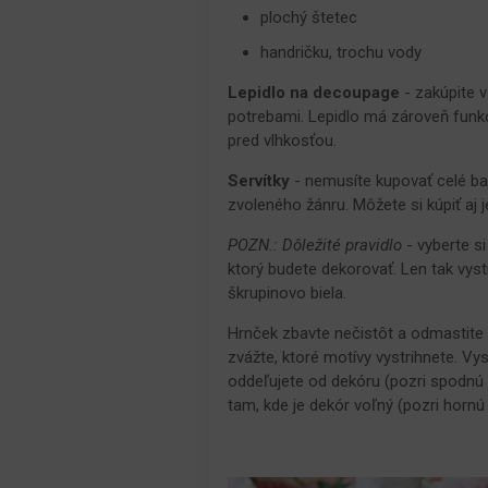
plochý štetec
handričku, trochu vody
Lepidlo na decoupage
- zakúpite 
potrebami. Lepidlo má zároveň funk
pred vlhkosťou.
Servítky
- nemusíte kupovať celé ba
zvoleného žánru. Môžete si kúpiť aj j
POZN.: Dôležité pravidlo
- vyberte s
ktorý budete dekorovať. Len tak vys
škrupinovo biela.
Hrnček zbavte nečistôt a odmastite 
zvážte, ktoré motívy vystrihnete. Vys
oddeľujete od dekóru (pozri spodnú 
tam, kde je dekór voľný (pozri hornú 