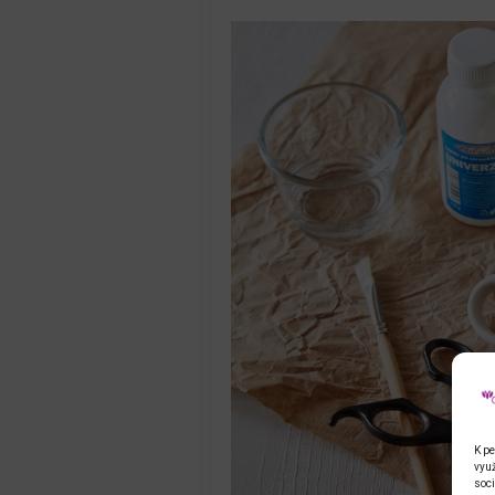
K pe
využ
soci