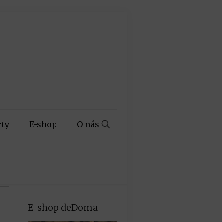
rty
E-shop
O nás
E-shop deDoma