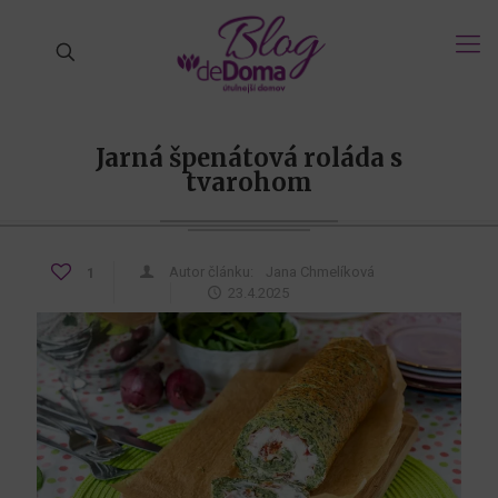
Jarná špenátová roláda s
tvarohom
Autor článku:
Jana Chmelíková
1
23.4.2025