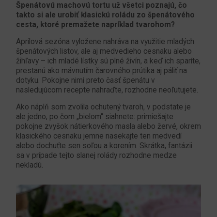
Špenátovú machovú tortu už všetci poznajú, čo
takto si ale urobiť klasickú roládu zo špenátového
cesta, ktoré premažete napríklad tvarohom?
Aprílová sezóna vyložene nahráva na využitie mladých
špenátových listov, ale aj medvedieho cesnaku alebo
žihľavy – ich mladé lístky sú plné živín, a keď ich sparíte,
prestanú ako mávnutím čarovného prútika aj páliť na
dotyku. Pokojne nimi preto časť špenátu v
nasledujúcom recepte nahraďte, rozhodne neoľutujete.
Ako náplň som zvolila ochutený tvaroh, v podstate je
ale jedno, po čom „bielom“ siahnete: primiešajte
pokojne zvyšok nátierkového masla alebo žervé, okrem
klasického cesnaku jemne nasekajte ten medvedí
alebo dochuťte sen soľou a korením. Skrátka, fantázii
sa v prípade tejto slanej rolády rozhodne medze
nekladú.