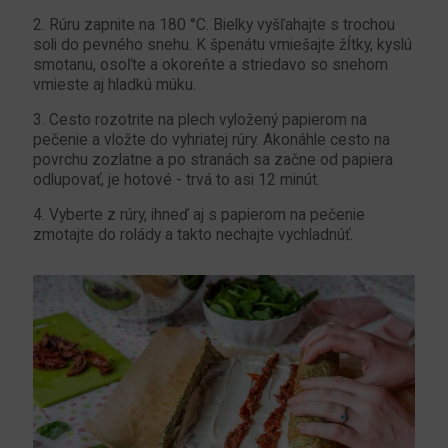
2. Rúru zapnite na 180 °C. Bielky vyšľahajte s trochou
soli do pevného snehu. K špenátu vmiešajte žĺtky, kyslú
smotanu, osoľte a okoreňte a striedavo so snehom
vmieste aj hladkú múku.
3. Cesto rozotrite na plech vyložený papierom na
pečenie a vložte do vyhriatej rúry. Akonáhle cesto na
povrchu zozlatne a po stranách sa začne od papiera
odlupovať, je hotové - trvá to asi 12 minút.
4. Vyberte z rúry, ihneď aj s papierom na pečenie
zmotajte do rolády a takto nechajte vychladnúť.