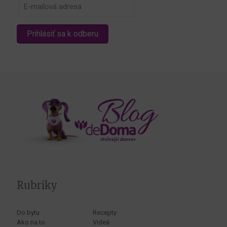
Rubriky
Do bytu
Recepty
Ako na to
Videá