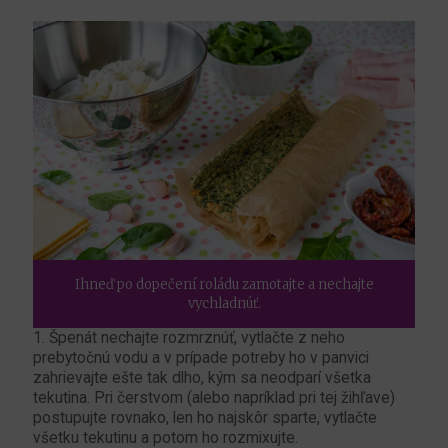
Ihneď po dopečení roládu zamotajte a nechajte
vychladnúť.
1. Špenát nechajte rozmrznúť, vytlačte z neho
prebytočnú vodu a v prípade potreby ho v panvici
zahrievajte ešte tak dlho, kým sa neodparí všetka
tekutina. Pri čerstvom (alebo napríklad pri tej žihľave)
postupujte rovnako, len ho najskôr sparte, vytlačte
všetku tekutinu a potom ho rozmixujte.