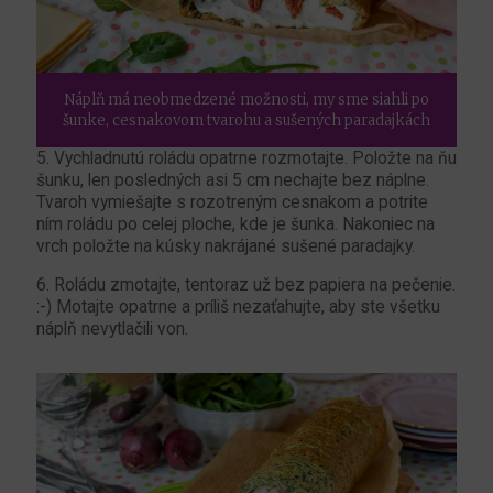
Náplň má neobmedzené možnosti, my sme siahli po
šunke, cesnakovom tvarohu a sušených paradajkách
5. Vychladnutú roládu opatrne rozmotajte. Položte na ňu
šunku, len posledných asi 5 cm nechajte bez náplne.
Tvaroh vymiešajte s rozotreným cesnakom a potrite
ním roládu po celej ploche, kde je šunka. Nakoniec na
vrch položte na kúsky nakrájané sušené paradajky.
6. Roládu zmotajte, tentoraz už bez papiera na pečenie.
:-) Motajte opatrne a príliš nezaťahujte, aby ste všetku
náplň nevytlačili von.