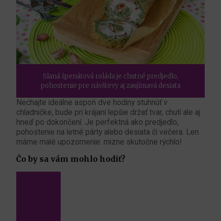
Slaná špenátová roláda je chutné predjedlo,
pohostenie pre návštevy aj zaujímavá desiata
Nechajte ideálne aspoň dve hodiny stuhnúť v
chladničke, bude pri krájaní lepšie držať tvar, chutí ale aj
hneď po dokončení. Je perfektná ako predjedlo,
pohostenie na letné párty alebo desiata či večera. Len
máme malé upozornenie: mizne skutočne rýchlo!
Čo by sa vám mohlo hodiť?