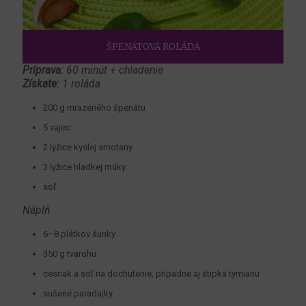
ŠPENÁTOVÁ ROLÁDA
Príprava:
60 minút + chladenie
Získate:
1 roláda
200 g mrazeného špenátu
5 vajec
2 lyžice kyslej smotany
3 lyžice hladkej múky
soľ
Náplň
6–8 plátkov šunky
350 g tvarohu
cesnak a soľ na dochutenie, prípadne aj štipka tymianu
sušené paradajky