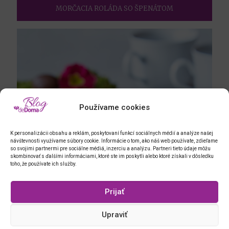
MORČACIA ROLÁDA SO ŠPENÁTOM
Používame cookies
K personalizácii obsahu a reklám, poskytovaní funkcí sociálnych médií a analýze našej
návštevnosti využívame súbory cookie. Informácie o tom, ako náš web používate, zdieľame
so svojimi partnermi pre sociálne médiá, inzerciu a analýzu. Partneri tieto údaje môžu
skombinovať s ďalšími informáciami, ktoré ste im poskytli alebo ktoré získali v dôsledku
toho, že používate ich služby.
Prijať
Upraviť