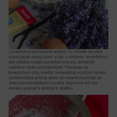
Levanduľa je prospešná rastlina. Zo stoniek sa robia
osviežujúce sirupy, ktoré si pijú s citrónom, levanduľový
olej odháňa ovädy a podobné potvory, domácich
miláčikov chráni pred kliešťami. Pripravujú sa
levanduľové octy, kvietky sa kandizujú a potom sa nimi
zdobia koláče aj torty, alebo sa sušené používajú do
zmesí provensálskeho korenia. Kúpeľová soľ vás
dokáže upokojiť a ukolísať k spánku.