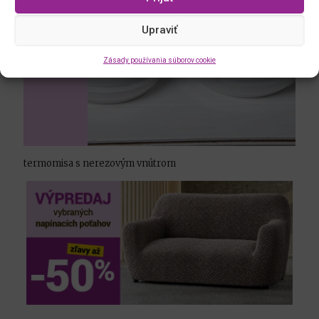
Upraviť
Zásady používania súborov cookie
termomisa s nerezovým vnútrom