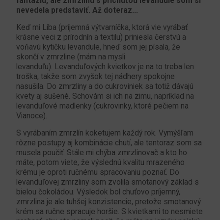
fantáziu, ale zmrzlinu s príchuťou levandule som si
nevedela predstaviť. Až doteraz...
Keď mi Líba (príjemná výtvarníčka, ktorá vie vyrábať
krásne veci z prírodnín a textilu) priniesla čerstvú a
voňavú kytičku levandule, hneď som jej písala, že
skončí v zmrzline (mám na mysli
levanduľu). Levanduľových kvietkov je na to treba len
troška, ​​takže som zvyšok tej nádhery spokojne
nasušila. Do zmrzliny a do cukroviniek sa totiž dávajú
kvety aj sušené. Schovám si ich na zimu, napríklad na
levanduľové madlenky (cukrovinky, ktoré pečiem na
Vianoce).
S vyrábaním zmrzlín koketujem každý rok. Vymýšľam
rôzne postupy aj kombinácie chutí, ale tentoraz som sa
musela poučiť. Stále mi chýba zmrzlinovač a kto ho
máte, potom viete, že výslednú kvalitu mrazeného
krému je oproti ručnému spracovaniu poznať. Do
levanduľovej zmrzliny som zvolila smotanový základ s
bielou čokoládou. Výsledok bol chuťovo príjemný,
zmrzlina je ale tuhšej konzistencie, pretože smotanový
krém sa ručne spracuje horšie. S kvietkami to nesmiete