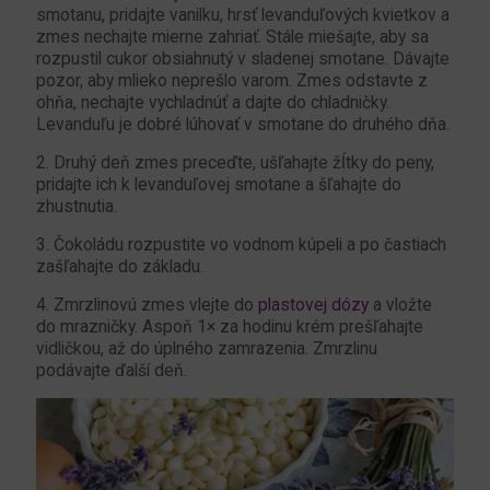
smotanu, pridajte vanilku, hrsť levanduľových kvietkov a
zmes nechajte mierne zahriať. Stále miešajte, aby sa
rozpustil cukor obsiahnutý v sladenej smotane. Dávajte
pozor, aby mlieko neprešlo varom. Zmes odstavte z
ohňa, nechajte vychladnúť a dajte do chladničky.
Levanduľu je dobré lúhovať v smotane do druhého dňa.
2. Druhý deň zmes preceďte, ušľahajte žĺtky do peny,
pridajte ich k levanduľovej smotane a šľahajte do
zhustnutia.
3. Čokoládu rozpustite vo vodnom kúpeli a po častiach
zašľahajte do základu.
4. Zmrzlinovú zmes vlejte do
plastovej dózy
a vložte
do mrazničky. Aspoň 1× za hodinu krém prešľahajte
vidličkou, až do úplného zamrazenia. Zmrzlinu
podávajte ďalší deň.