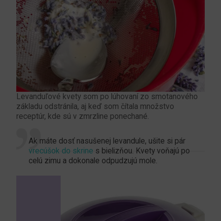
Levanduľové kvety som po lúhovaní zo smotanového
základu odstránila, aj keď som čítala množstvo
receptúr, kde sú v zmrzline ponechané.
Ak máte dosť nasušenej levandule, ušite si pár
vrecúšok do skrine
s bielizňou. Kvety voňajú po
celú zimu a dokonale odpudzujú mole.