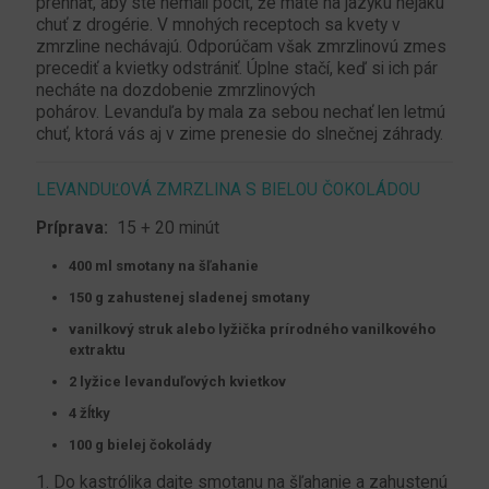
prehnať, aby ste nemali pocit, že máte na jazyku nejakú
chuť z drogérie. V mnohých receptoch sa kvety v
zmrzline nechávajú. Odporúčam však zmrzlinovú zmes
precediť a kvietky odstrániť. Úplne stačí, keď si ich pár
necháte na dozdobenie zmrzlinových
pohárov. Levanduľa by mala za sebou nechať len letmú
chuť, ktorá vás aj v zime prenesie do slnečnej záhrady.
LEVANDUĽOVÁ ZMRZLINA S BIELOU ČOKOLÁDOU
Príprava:
15 + 20 minút
400 ml smotany na šľahanie
150 g zahustenej sladenej smotany
vanilkový struk alebo lyžička prírodného vanilkového
extraktu
2 lyžice levanduľových kvietkov
4 žĺtky
100 g bielej čokolády
1. Do kastrólika dajte smotanu na šľahanie a zahustenú