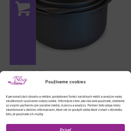
švédske misky, 3 ks
Používame cookies
K personalizácii obsahu a reklám, poskytovaní funkcí sociálnych médií a analýze našej
návštevnosti využívame súbory cookie. Informácie o tom, ako náš web používate, zdieľame
so svojimi partnermi pre sociálne médiá, inzerciu a analýzu. Partneri tieto údaje môžu
skombinovať s ďalšími informáciami, ktoré ste im poskytli alebo ktoré získali v dôsledku
toho, že používate ich služby.
Prijať