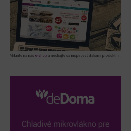
Mrknite na náš
e-shop
a nechajte sa inšpirovať ďalšími produktmi.