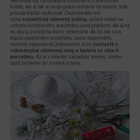
Nemusíte byť uznávanými odborníkmi v aranžovaní
kvetín, ale aj tak si svoju prácu vystavte na mieste, kde
ju bude každý obdivovať. Zaobstarajte si k
tomu
romantický sklenený poklop
, určený nielen na
ochranu kvetinového aranžmánu pred prachom, ale aj na
to, aby ju povýšil na niečo výnimočné. Ak by ste sa s
kúpou podobného predmetu, často objemného,
nechceli zapodievať, jednoducho si ho
zostavte z
robustnejšej sklenenej misy a taniera zo skla či
porcelánu.
Až si v interiéri zažiadate zmenu, všetko
opäť začleníte do svojej kuchyne.