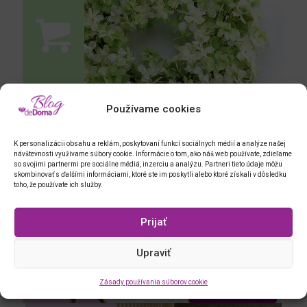
Používame cookies
K personalizácii obsahu a reklám, poskytovaní funkcí sociálnych médií a analýze našej
návštevnosti využívame súbory cookie. Informácie o tom, ako náš web používate, zdieľame
so svojimi partnermi pre sociálne médiá, inzerciu a analýzu. Partneri tieto údaje môžu
skombinovať s ďalšími informáciami, ktoré ste im poskytli alebo ktoré získali v dôsledku
HORTENZIA, veniec, 34 cm
toho, že používate ich služby.
Prijať
Upraviť
Zásady používania súborov cookie