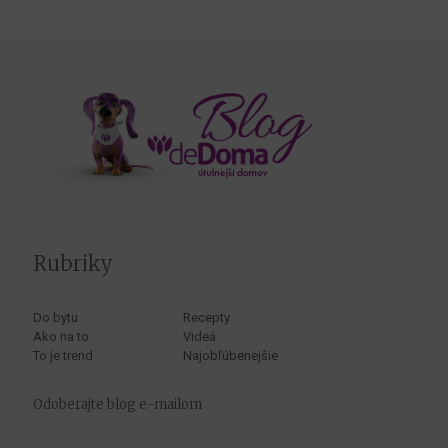
Rubriky
Do bytu
Recepty
Ako na to
Videá
To je trend
Najobľúbenejšie
Odoberajte blog e-mailom