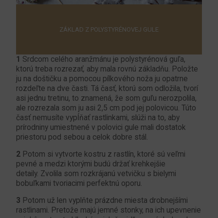
ZÁKLAD Z POLYSTYRÉNOVEJ GULE
1
Srdcom celého aranžmánu je polystyrénová guľa,
ktorú treba rozrezať
,
aby mala rovnú základňu. Položte
ju na doštičku a pomocou pílkového noža ju opatrne
rozdeľte na dve časti. Tá časť, ktorú som odložila, tvorí
asi jednu tretinu, to znamená, že som guľu nerozpolila,
ale rozrezala som ju asi 2,5 cm pod jej polovicou. Túto
časť nemusíte vypĺňať rastlinkami, slúži na to, aby
prírodniny umiestnené v polovici gule mali dostatok
priestoru pod sebou a celok dobre stál.
2
Potom si vytvorte kostru z rastlín, ktoré sú veľmi
pevné a medzi ktorými budú držať krehkejšie
detaily. Zvolila som rozkrájanú vetvičku s bielymi
bobuľkami tvoriacimi perfektnú oporu.
3
Potom už len vyplňte prázdne miesta drobnejšími
rastlinami. Pretože majú jemné stonky, na ich upevnenie