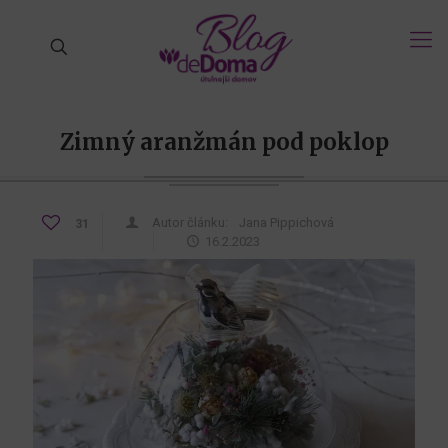
Zimný aranžmán pod poklop
Autor článku:
Jana Pippichová
31
16.2.2023