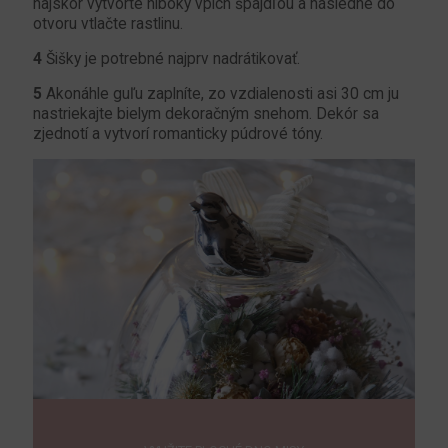
najskôr vytvorte hlboký vpich špajdľou a následne do
otvoru vtlačte rastlinu.
4
Šišky je potrebné najprv nadrátikovať.
5
Akonáhle guľu zaplníte, zo vzdialenosti asi 30 cm ju
nastriekajte bielym dekoračným snehom. Dekór sa
zjednotí a vytvorí romanticky púdrové tóny.