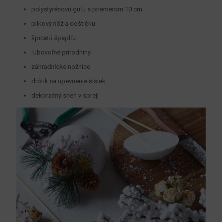
polystyrénovú guľu s priemerom 10 cm
pílkový nôž a doštičku
špicatú špajdľu
ľubovoľné prírodniny
záhradnícke nožnice
drôtik na upevnenie šišiek
dekoračný sneh v spreji