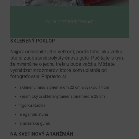
ČO BUDETE POTREBOVAŤ
SKLENENÝ POKLOP
Najprv odhadnite jeho veľkosť, podľa toho, akú veľkú
ste si zaobstarali polystyrénovú guľu. Počítajte s tým,
že minimálne o jednu tretinu bude väčšia. Môžete
vychádzať z rozmerov, ktoré som uplatnila pri
fotografovaní. Pripravte si:
sklenenú misu s priemerom 22 cm a výškou 14 cm
keramický či sklenený tanier s priemerom 28 cm
figúrku vtáčika
elegantnú stuhu
aranžérsku gumu
NA KVETINOVÝ ARANŽMÁN