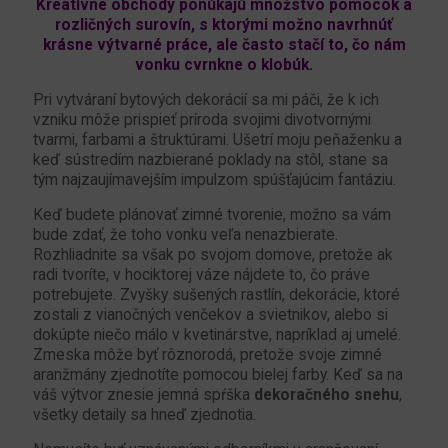
Kreatívne obchody ponúkajú množstvo pomôcok a
rozličných surovín, s ktorými možno navrhnúť
krásne výtvarné práce, ale často stačí to, čo nám
vonku cvrnkne o klobúk.
Pri vytváraní bytových dekorácií sa mi páči, že k ich
vzniku môže prispieť príroda svojimi divotvornými
tvarmi, farbami a štruktúrami. Ušetrí moju peňaženku a
keď sústredím nazbierané poklady na stôl, stane sa
tým najzaujímavejším impulzom spúšťajúcim fantáziu.
Keď budete plánovať zimné tvorenie, možno sa vám
bude zdať, že toho vonku veľa nenazbierate.
Rozhliadnite sa však po svojom domove, pretože ak
radi tvoríte, v hociktorej váze nájdete to, čo práve
potrebujete. Zvyšky sušených rastlín, dekorácie, ktoré
zostali z vianočných venčekov a svietnikov, alebo si
dokúpte niečo málo v kvetinárstve, napríklad aj umelé.
Zmeska môže byť rôznorodá, pretože svoje zimné
aranžmány zjednotíte pomocou bielej farby. Keď sa na
váš výtvor znesie jemná spŕška
dekoračného snehu
,
všetky detaily sa hneď zjednotia.