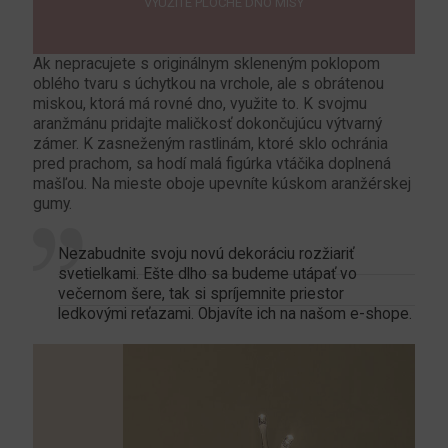
VYUŽITE PLOCHÉ DNO MISY
Ak nepracujete s originálnym skleneným poklopom
oblého tvaru s úchytkou na vrchole, ale s obrátenou
miskou, ktorá má rovné dno, využite to. K svojmu
aranžmánu pridajte maličkosť dokončujúcu výtvarný
zámer. K zasneženým rastlinám, ktoré sklo ochránia
pred prachom, sa hodí malá figúrka vtáčika doplnená
mašľou. Na mieste oboje upevníte kúskom aranžérskej
gumy.
Nezabudnite svoju novú dekoráciu rozžiariť
svetielkami. Ešte dlho sa budeme utápať vo
večernom šere, tak si spríjemnite priestor
ledkovými reťazami. Objavíte ich na našom
e-shope
.