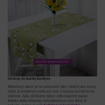
BEHÚŇ MARGARÉTKY
Záclony do každej kuchyne
Máloktorý dekor je na záclonách taký vďačný ako kvety.
Užite si moderný kvietkový vzor s hustou bordúrou na
záclone Julia, obľúbený dekor odkvitajúcich púpav
Marika alebo klasický celozáclonový vzor Ilona. A