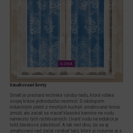
ILONA
Smaltované kvety
Smalt je prastará technika výroby riadu, ktorá vďaka
svojej kráse jednoducho neomrzí. S nástupom
indukčných platní z mnohých kuchýň smaltované hrnce
zmizli, ale začali sa vracať klasické kanvice na vodu
namiesto tých rýchlovarných. Uvariť vodu na indukcii je
totiž blesková záležitosť. A tak niet divu, že sa aj
smaltovaný riad začal vyrábať taký, ktorý si rozumie aj s