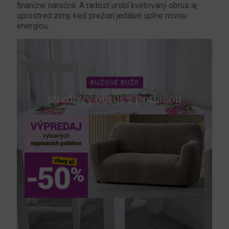
finančne náročná. A radosť urobí kvetovaný obrus aj
uprostred zimy, keď prežiari jedáleň úplne novou
energiou.
RUŽOVÉ RUŽE
stredový obrus s potlačou