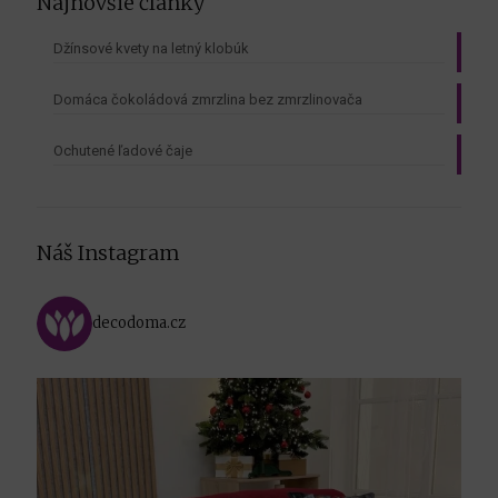
Najnovšie články
Džínsové kvety na letný klobúk
Domáca čokoládová zmrzlina bez zmrzlinovača
Ochutené ľadové čaje
Náš Instagram
decodoma.cz