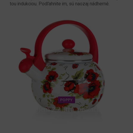
tou indukciou. Podľahnite im, sú naozaj nádherné.
POPPY
objem 2,2 litra, pískacia