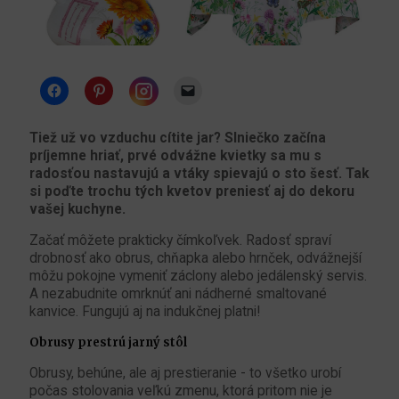
Instagram
Tiež už vo vzduchu cítite jar? Slniečko začína
príjemne hriať, prvé odvážne kvietky sa mu s
radosťou nastavujú a vtáky spievajú o sto šesť. Tak
si poďte trochu tých kvetov preniesť aj do dekoru
vašej kuchyne.
Začať môžete prakticky čímkoľvek. Radosť spraví
drobnosť ako obrus, chňapka alebo hrnček, odvážnejší
môžu pokojne vymeniť záclony alebo jedálenský servis.
A nezabudnite omrknúť ani nádherné smaltované
kanvice. Fungujú aj na indukčnej platni!
Obrusy prestrú jarný stôl
Obrusy, behúne, ale aj prestieranie - to všetko urobí
počas stolovania veľkú zmenu, ktorá pritom nie je