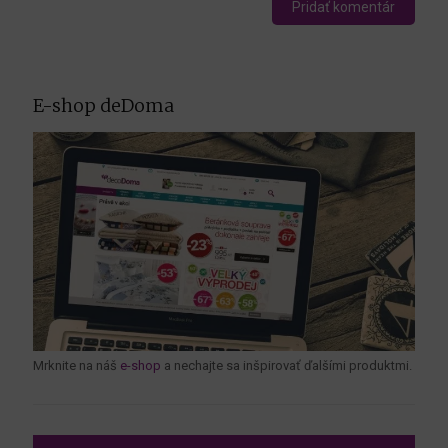
E-shop deDoma
Mrknite na náš
e-shop
a nechajte sa inšpirovať ďalšími produktmi.