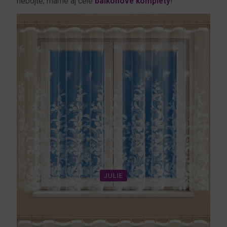
nebojte, máme aj celé
balkónové komplety
!
JULIE